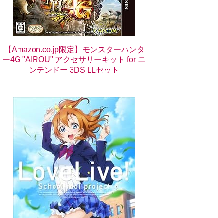
【Amazon.co.jp限定】モンスターハンタ
ー4G "AIROU" アクセサリーキット for ニ
ンテンドー 3DS LLセット