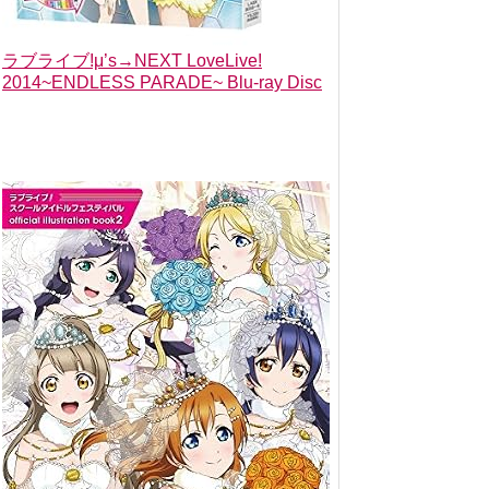
ラブライブ!μ’s→NEXT LoveLive!
2014~ENDLESS PARADE~ Blu-ray Disc