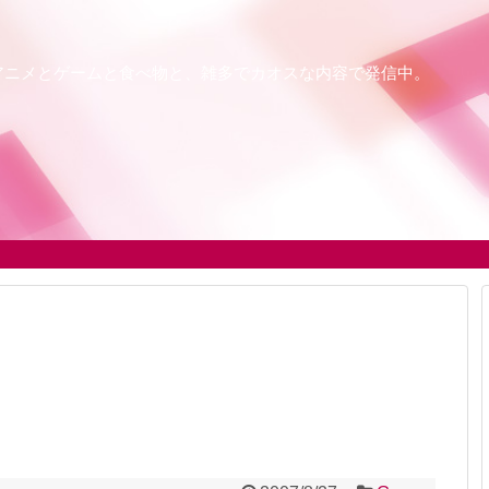
アニメとゲームと食べ物と、雑多でカオスな内容で発信中。