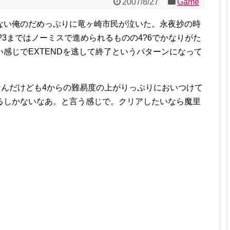
2007/8/27
Game
ない俺のだめっぷりに竜ヶ崎市民が泣いた。永夜抄の時
?3まではノーミスで進められるものの4?6でかなりがた
感じでEXTENDを逃して終了というパターンになって
なんだけども4からの難易度の上がりっぷりにおいつけて
るしかないなあ。と言う感じで。クリアしたいなら魔里