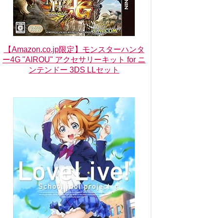
【Amazon.co.jp限定】モンスターハンタ
ー4G "AIROU" アクセサリーキット for ニ
ンテンドー 3DS LLセット