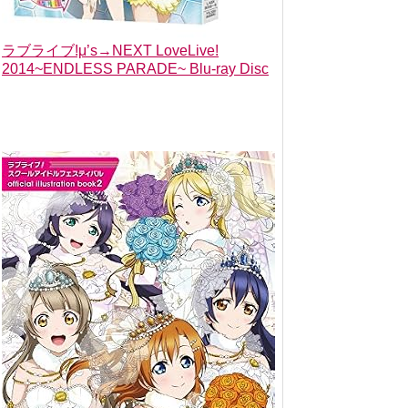
ラブライブ!μ’s→NEXT LoveLive!
2014~ENDLESS PARADE~ Blu-ray Disc