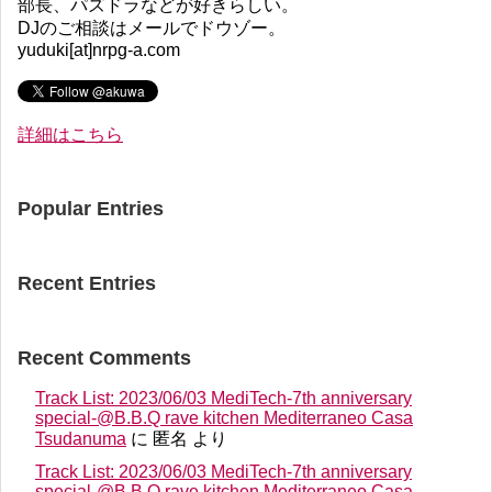
部長、パズドラなどが好きらしい。
DJのご相談はメールでドウゾー。
yuduki[at]nrpg-a.com
詳細はこちら
Popular Entries
Recent Entries
Recent Comments
Track List: 2023/06/03 MediTech-7th anniversary
special-@B.B.Q rave kitchen Mediterraneo Casa
Tsudanuma
に
匿名
より
Track List: 2023/06/03 MediTech-7th anniversary
special-@B.B.Q rave kitchen Mediterraneo Casa