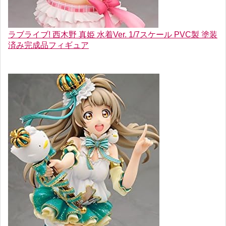
ラブライブ! 西木野 真姫 水着Ver. 1/7スケール PVC製 塗装
済み完成品フィギュア