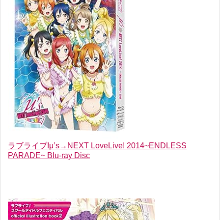
ラブライブ!μ’s→NEXT LoveLive! 2014~ENDLESS
PARADE~ Blu-ray Disc