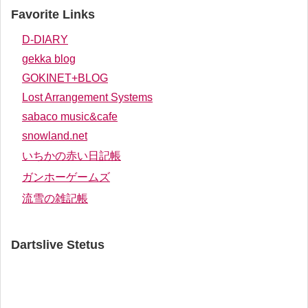
Favorite Links
D-DIARY
gekka blog
GOKINET+BLOG
Lost Arrangement Systems
sabaco music&cafe
snowland.net
いちかの赤い日記帳
ガンホーゲームズ
流雪の雑記帳
Dartslive Stetus