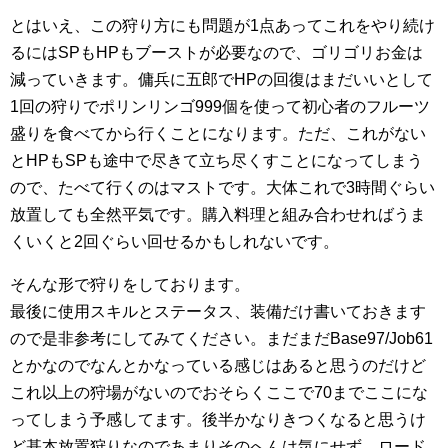
とはいえ、この狩り方にも問題が1点あってこれをやり続け
るにはSPもHPもブーストが必要なので、ゴリゴリお金は
減っていきます。傭兵に五郎でHPの回復はまだいいとして
1回の狩りでポリンリンゴ999個を使って初心者のフルーツ
盛りを食べてから行くことになります。ただ、これがない
とHPもSPも途中で尽きて立ち尽くすことになってしまう
ので、たべて行くのはマストです。大体これで3時間ぐらい
放置しても全然平気です。購入料理と組み合わせればうま
くいくと2回ぐらい回せるかもしれないです。
そんな形で狩りをしております。
最後に使用スキルとステータス、装備だけ書いておきます
ので是非参考にしてみてください。まだまだBase97/Job61
とかなのでなんとかなっている感じはあると思うのだけど
これ以上の狩場がないのでおそらくここで70までここにな
ってしまう予感してます。後半かなりきつくなると思うけ
ど基本放置狩りなのであまりそのへんは気にせず。ロード