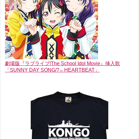
劇場版『ラブライブ!The School Idol Movie』挿入歌
「SUNNY DAY SONG/?←HEARTBEAT」