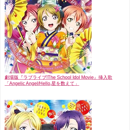
劇場版『ラブライブ!The School Idol Movie』挿入歌
「Angelic Angel/Hello,星を数えて」