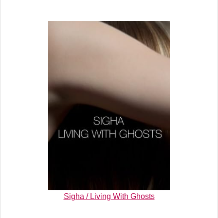
Sigha / Living With Ghosts