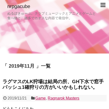
nrpgacube
ぬるぽきゅーぶ。クラブミュージックとアニメとゲームと
食べ物と、雑多でカオスな内容で発信中。
2019年11月
一覧
ラグマスのLK狩場は結局の所、GH下水で窓手
バッシュ1確狩りの方がいいかもしれない。
2019/11/21
Game
,
Ragnarok Masters
どうもこんにちわ。