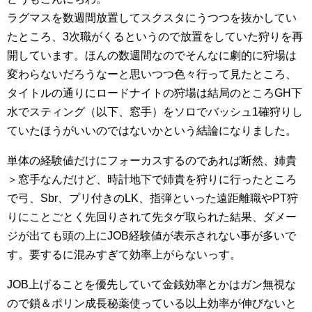
ラグマスを数週間放置してスクスタにうつつを抜かしてい
たところ、3次職がくるというので放置をしていた狩りを再
開しています。ほんの数週間なのでそんなに劇的に狩場は
変わらないだろうなーと思いつつ色々行って見たところ、
タイトルの通りにロードナイトの狩場は結局のところGH下
水でスティング（以下、窓手）をソロでバッシュ1確狩りし
ていたほうがいいのではないかという結論になりました。
単体の経験値だけにフォーカスするのであれば断然、姉貴
＞窓手なんだけど、時計地下で姉貴を狩りに行ったところ
で弓、Sbr、プリ付きのLK、指弾といった遠距離職やPT狩
りにことごとく先回りされて先タゲ取られた結果、ダメー
ジが出ても頭の上にJOB経験値が表示されない事が多いで
す。要するに混みすぎて効率上がらないっす。
JOB上げることを優先していて金銭効率とかはガン無視な
ので鎖＆ポリン成長秘薬使っている以上効率が伸びないと