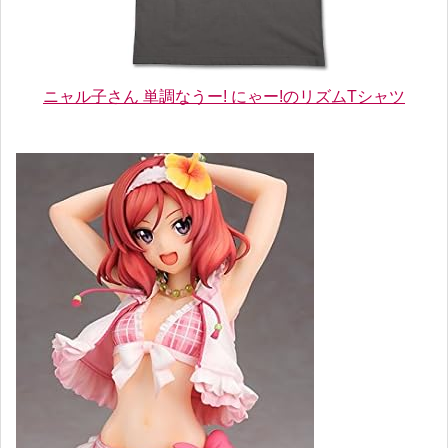
ニャル子さん 単調なうー! にゃー!のリズムTシャツ