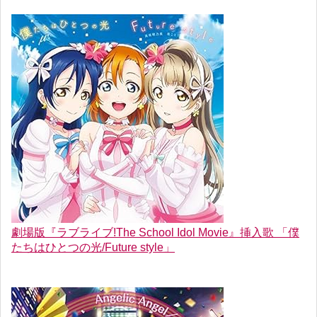
劇場版『ラブライブ!The School Idol Movie』挿入歌 「僕
たちはひとつの光/Future style」