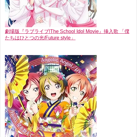
劇場版『ラブライブ!The School Idol Movie』挿入歌 「僕
たちはひとつの光/Future style」