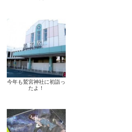
今年も鷲宮神社に初詣っ
たよ！