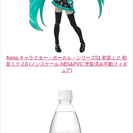
figma キャラクター・ボーカル・シリーズ01 初音ミク 初
音ミク 2.0 (ノンスケール ABS&PVC 塗装済み可動フィギ
ュア)