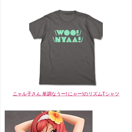
ニャル子さん 単調なうー! にゃー!のリズムTシャツ