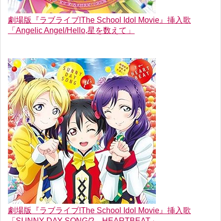
劇場版『ラブライブ!The School Idol Movie』挿入歌
「Angelic Angel/Hello,星を数えて」
劇場版『ラブライブ!The School Idol Movie』挿入歌
「SUNNY DAY SONG/?←HEARTBEAT」