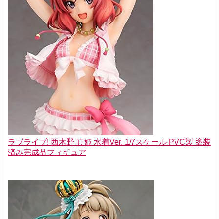
ラブライブ! 西木野 真姫 水着Ver. 1/7スケール PVC製 塗装
済み完成品フィギュア