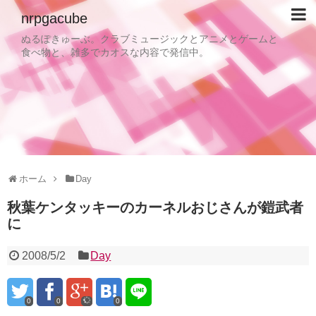
nrpgacube
ぬるぽきゅーぶ。クラブミュージックとアニメとゲームと
食べ物と、雑多でカオスな内容で発信中。
ホーム
Day
秋葉ケンタッキーのカーネルおじさんが鎧武者
に
2008/5/2
Day
0
0
0