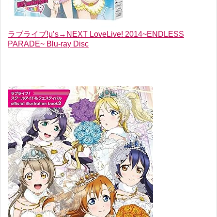
ラブライブ!μ’s→NEXT LoveLive! 2014~ENDLESS
PARADE~ Blu-ray Disc