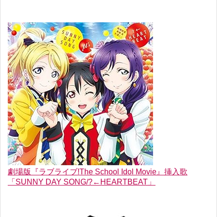
劇場版『ラブライブ!The School Idol Movie』挿入歌
「SUNNY DAY SONG/?←HEARTBEAT」