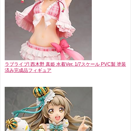
ラブライブ! 西木野 真姫 水着Ver. 1/7スケール PVC製 塗装
済み完成品フィギュア