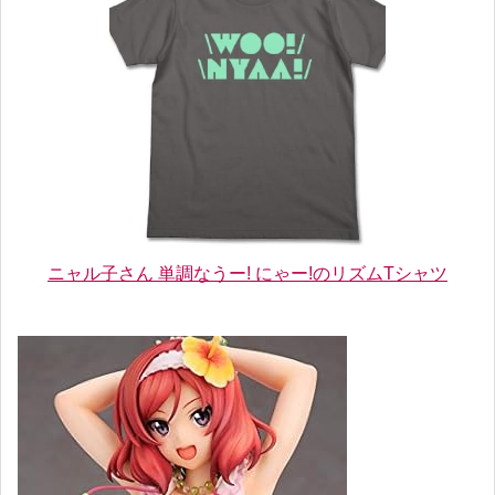
ニャル子さん 単調なうー! にゃー!のリズムTシャツ