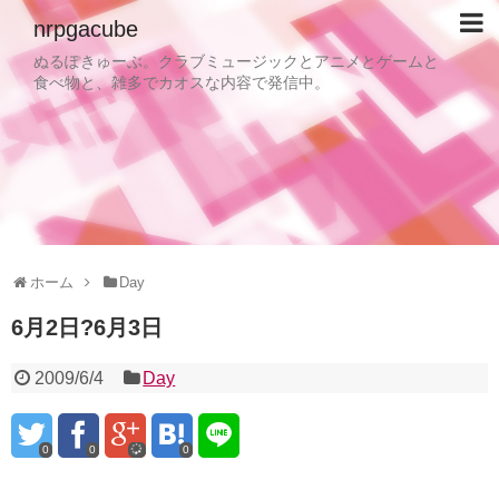
nrpgacube
ぬるぽきゅーぶ。クラブミュージックとアニメとゲームと
食べ物と、雑多でカオスな内容で発信中。
ホーム
Day
6月2日?6月3日
2009/6/4
Day
0
0
0