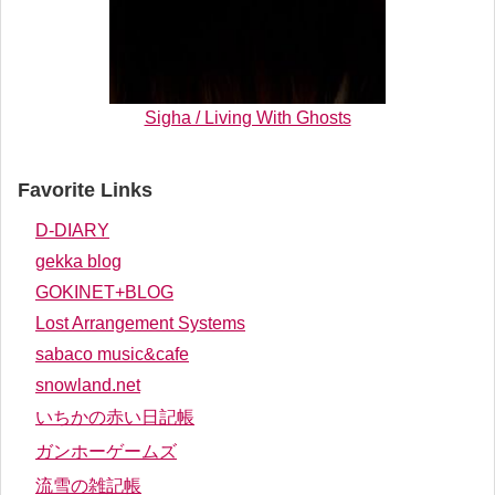
Sigha / Living With Ghosts
Favorite Links
D-DIARY
gekka blog
GOKINET+BLOG
Lost Arrangement Systems
sabaco music&cafe
snowland.net
いちかの赤い日記帳
ガンホーゲームズ
流雪の雑記帳