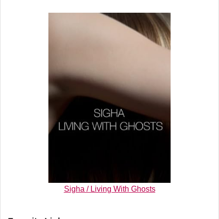
Sigha / Living With Ghosts