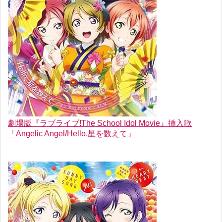
劇場版『ラブライブ!The School Idol Movie』挿入歌
「Angelic Angel/Hello,星を数えて」