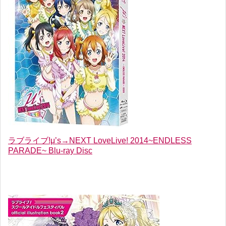
ラブライブ!μ’s→NEXT LoveLive! 2014~ENDLESS
PARADE~ Blu-ray Disc