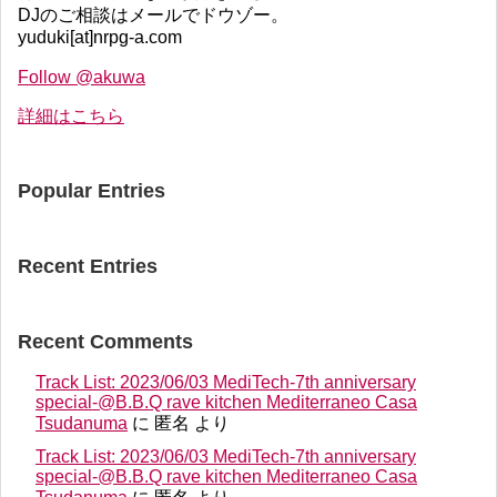
DJのご相談はメールでドウゾー。
yuduki[at]nrpg-a.com
Follow @akuwa
詳細はこちら
Popular Entries
Recent Entries
Recent Comments
Track List: 2023/06/03 MediTech-7th anniversary
special-@B.B.Q rave kitchen Mediterraneo Casa
Tsudanuma
に
匿名
より
Track List: 2023/06/03 MediTech-7th anniversary
special-@B.B.Q rave kitchen Mediterraneo Casa