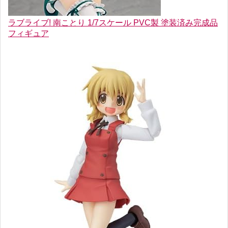
ラブライブ! 南ことり 1/7スケール PVC製 塗装済み完成品
フィギュア