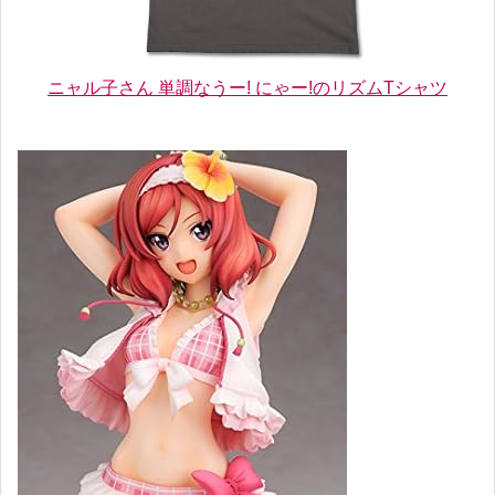
ニャル子さん 単調なうー! にゃー!のリズムTシャツ