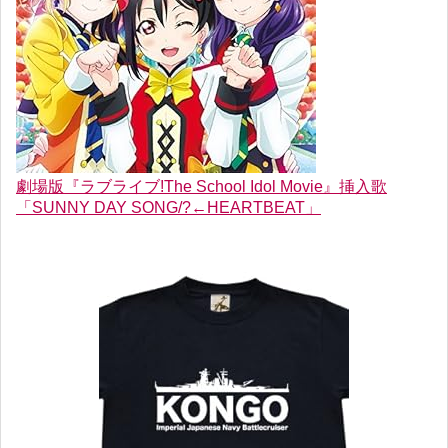
劇場版『ラブライブ!The School Idol Movie』挿入歌
「SUNNY DAY SONG/?←HEARTBEAT」