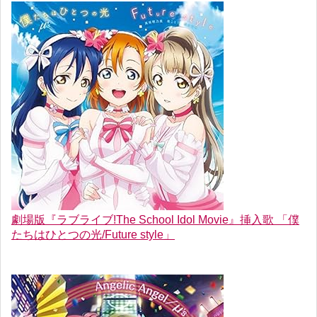
劇場版『ラブライブ!The School Idol Movie』挿入歌 「僕
たちはひとつの光/Future style」