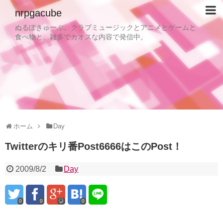
nrpgacube
ぬるぽきゅーぶ。クラブミュージックとアニメとゲームと
食べ物と、雑多でカオスな内容で発信中。
ホーム
Day
Twitterのキリ番Post6666はこのPost！
2009/8/2
Day
0
0
0