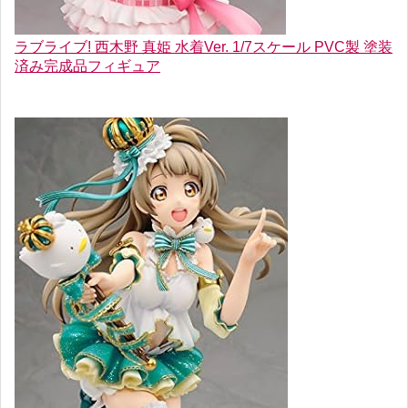
ラブライブ! 西木野 真姫 水着Ver. 1/7スケール PVC製 塗装
済み完成品フィギュア