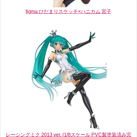
figma ひだまりスケッチ×ハニカム 宮子
レーシングミク 2013 ver. (1/8スケール PVC製塗装済み完