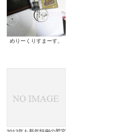
めりーくりすまーす。
2012年も新年恒例の鷲宮