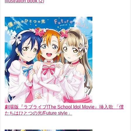
illustration book (2)
劇場版『ラブライブ!The School Idol Movie』挿入歌 「僕
たちはひとつの光/Future style」