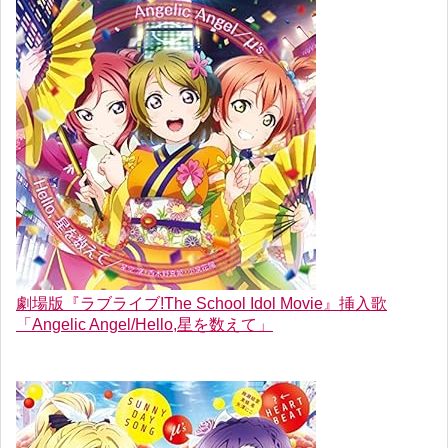
劇場版『ラブライブ!The School Idol Movie』挿入歌
「Angelic Angel/Hello,星を数えて」