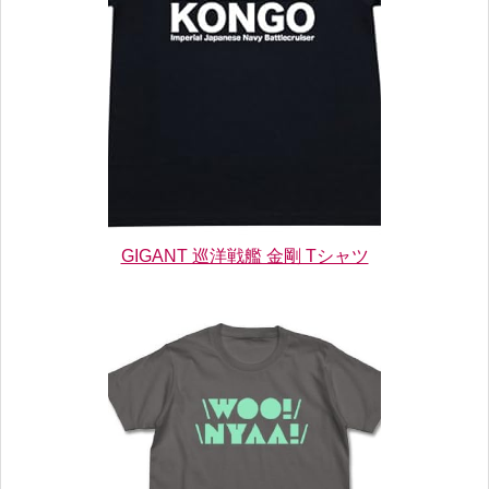
GIGANT 巡洋戦艦 金剛 Tシャツ