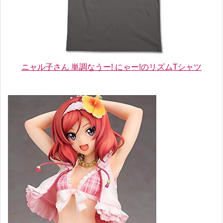
ニャル子さん 単調なうー! にゃー!のリズムTシャツ