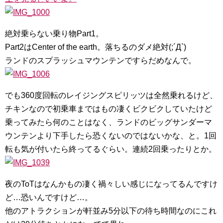
絶対乗らない乗り物Part1。
Part2はCenter of the earth。落ちるのダメ絶対(;´Д`)
ランドのスプラッシュマウンテンですらだめなんで。
でも360度回転のレイジングスピリッツは全然乗れるけど、
チキンなので初乗車まではもの凄くビクビクしていたけど
乗ってみたら何のことはなく、ランドのビッグサンダーマ
ウンテンより下手したら恐くないのではないかな、と。1回
転も気が付いたら終ってるぐらい。連続2回乗ったりとか。
夜のToTはなんかもの凄く禍々しい感じになってるんですけ
ど…恐いんですけど…。
他のアトラクションが軒並み5分以下の待ち時間なのにこれ