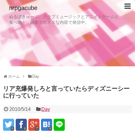
nrpgacube
ぬるぽきゅーぶ。クラブミュージックとアニメとゲームと
食べ物と、雑多でカオスな内容で発信中。
ホーム
Day
リア充爆発しろと言っていたらディズニーシー
に行っていた
2010/5/14
Day
0
0
0