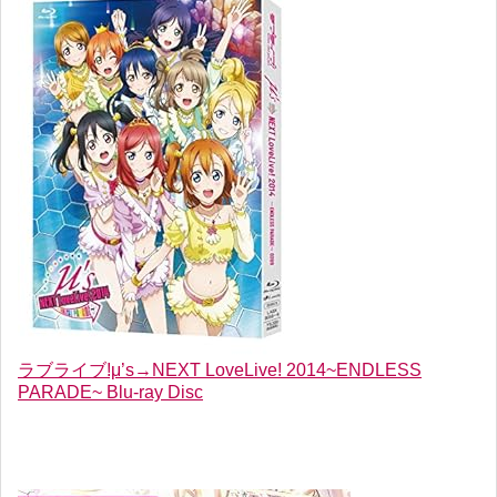
ラブライブ!μ’s→NEXT LoveLive! 2014~ENDLESS
PARADE~ Blu-ray Disc