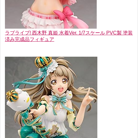
ラブライブ! 西木野 真姫 水着Ver. 1/7スケール PVC製 塗装
済み完成品フィギュア