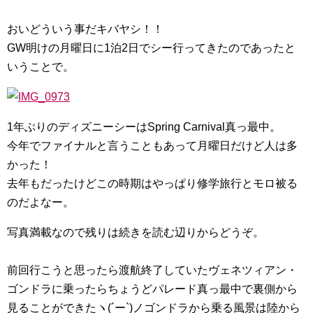
おいどういう事だキバヤシ！！
GW明けの月曜日に1泊2日でシー行ってきたのであったと
いうことで。
1年ぶりのディズニーシーはSpring Carnival真っ最中。
今年でファイナルと言うこともあって月曜日だけど人は多
かった！
去年もだったけどこの時期はやっぱり修学旅行とモロ被る
のだよなー。
写真満載なので残りは続きを読む辺りからどうぞ。
前回行こうと思ったら渡航終了していたヴェネツィアン・
ゴンドラに乗ったらちょうどパレード真っ最中で裏側から
見ることができたヽ(´ー`)ノゴンドラから乗る風景は陸から