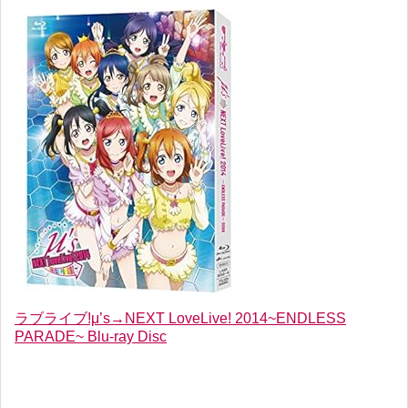
ラブライブ!μ’s→NEXT LoveLive! 2014~ENDLESS
PARADE~ Blu-ray Disc