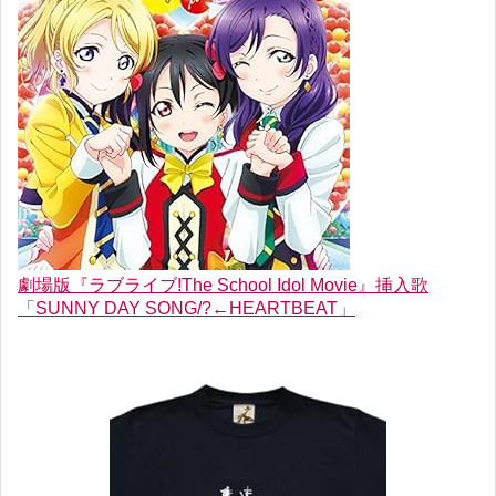
劇場版『ラブライブ!The School Idol Movie』挿入歌
「SUNNY DAY SONG/?←HEARTBEAT」