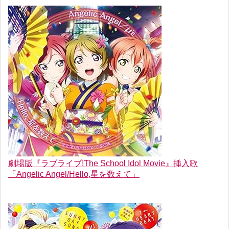
劇場版『ラブライブ!The School Idol Movie』挿入歌
「Angelic Angel/Hello,星を数えて」