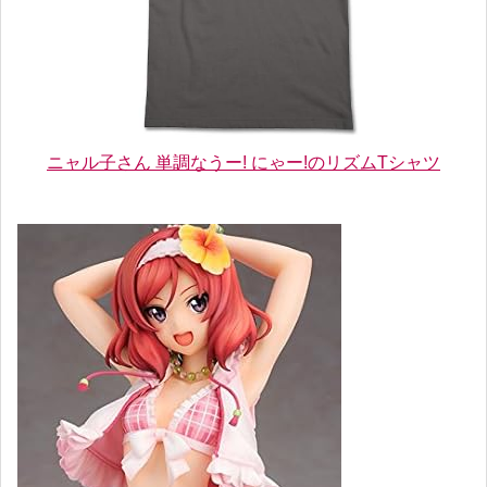
ニャル子さん 単調なうー! にゃー!のリズムTシャツ