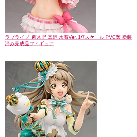
ラブライブ! 西木野 真姫 水着Ver. 1/7スケール PVC製 塗装
済み完成品フィギュア