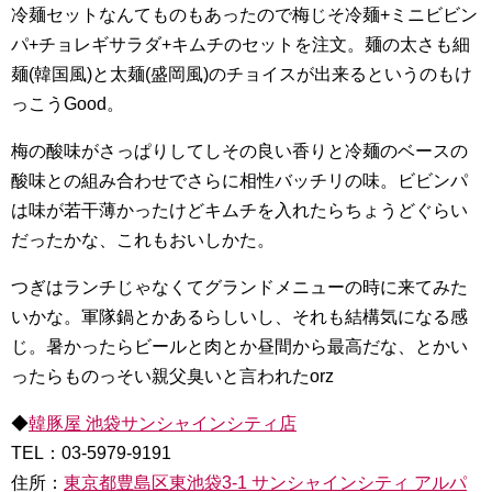
冷麺セットなんてものもあったので梅じそ冷麺+ミニビビン
パ+チョレギサラダ+キムチのセットを注文。麺の太さも細
麺(韓国風)と太麺(盛岡風)のチョイスが出来るというのもけ
っこうGood。
梅の酸味がさっぱりしてしその良い香りと冷麺のベースの
酸味との組み合わせでさらに相性バッチリの味。ビビンパ
は味が若干薄かったけどキムチを入れたらちょうどぐらい
だったかな、これもおいしかた。
つぎはランチじゃなくてグランドメニューの時に来てみた
いかな。軍隊鍋とかあるらしいし、それも結構気になる感
じ。暑かったらビールと肉とか昼間から最高だな、とかい
ったらものっそい親父臭いと言われたorz
◆
韓豚屋 池袋サンシャインシティ店
TEL：03-5979-9191
住所：
東京都豊島区東池袋3-1 サンシャインシティ アルパ