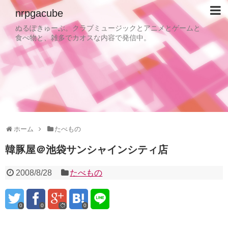
nrpgacube
ぬるぽきゅーぶ。クラブミュージックとアニメとゲームと
食べ物と、雑多でカオスな内容で発信中。
ホーム
たべもの
韓豚屋＠池袋サンシャインシティ店
2008/8/28
たべもの
0
0
0