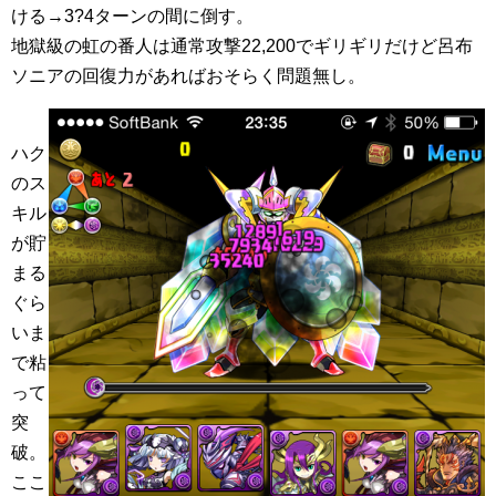
ける→3?4ターンの間に倒す。
地獄級の虹の番人は通常攻撃22,200でギリギリだけど呂布
ソニアの回復力があればおそらく問題無し。
ハク
のス
キル
が貯
まる
ぐら
いま
で粘
って
突
破。
ここ