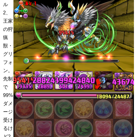
ル
2、
王家
の狩
猟
獣・
グリ
フォ
ン。
先制
で
99%
ダメ
ージ
受け
るけ
ど2