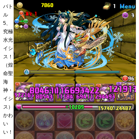
バト
ル
5、
究極
水光
イシ
ス！
（煌
命聖
海
神・
イシ
ス）
かわ
い
い！