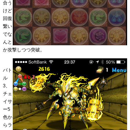
合う
けど
回復
繋い
でな
んと
か攻撃しつつ突破。
バト
ル
3、
チェ
イサ
ー5
色か
らラ