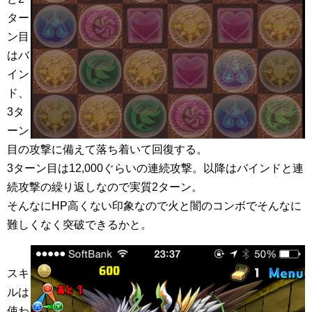
ター
ン目
はバ
イン
ド、
3タ
ーン
目の攻撃に備えて落ち着いて回復する。
3ターン目は12,000ぐらいの連続攻撃。以降はバインドと連
続攻撃の繰り返しなので実質2ターン。
そんなにHP高くない印象なので火と闇のコンボでそんなに
難しくなく突破できるかと。
スキ
ルは
使わ