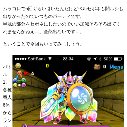
ムラコレで5回ぐらい引いたんだけどペルセポネも闇ルシも
出なかったのでいつものパーティです。
半蔵の部分をセポネにしたいのでいい加減そろそろ出てく
れませんかねえ…。全然出ないです…。
ということで今回もいってみましょう。
バト
ル
1、
各種
番人
6体
から
ラン