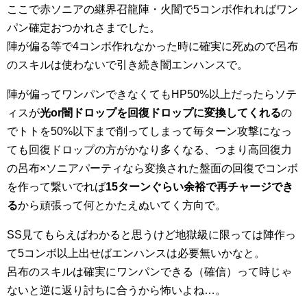
ここで赤ソニアの継界召龍陣・火闇で5コンボ作れればワン
パン確定おつかれさまでした。
陣が偏る等で4コンボ作れなかった時に確実に死ぬので呂布
のスキルは使わないで引き続き闇エンハンスで。
陣が偏ってワンパンできなくてもHP50%以上だったらソテ
ィスが
光or闇ドロップを回復ドロップに変換してくれる
の
でトトを50%以下まで削ってしまって毎ターン攻撃になっ
ても回復ドロップの方がかなり多くなる、つまり高回復力
の呂布×ソニアパーティなら変換された盤面の回復でコンボ
を作って繋いでれば
15ターンぐらい余裕で再チャージでき
る
から頑張って何とかたえぬいてく方向で。
SS見てもらえばわかると思うけど地獄級に限っては陣作っ
て5コンボ以上出せばエンハンスは必要無いかなと。
呂布のスキルは確実にワンパンできる（確信）って時じゃ
ないと逆に返り討ちに合うから怖いよね…。