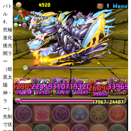
バト
ル
4、
究極
進化
後光
闇ラ
ー
（暗
黒太
陽
神・
ラ
ー）
先制
で状