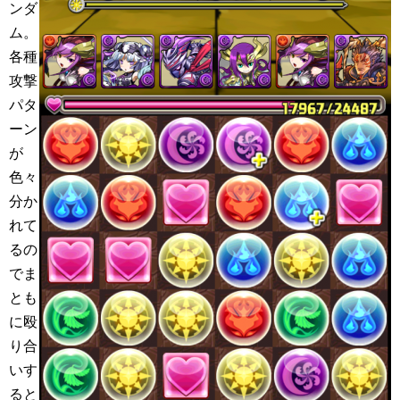
ンダ
ム。
各種
攻撃
パタ
ーン
が
色々
分か
れて
るの
でま
とも
に殴
り合
いす
ると