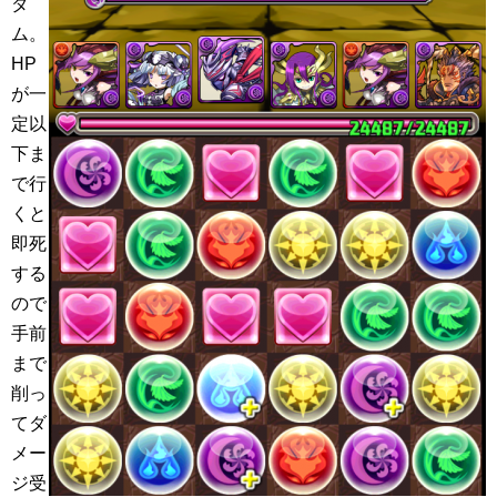
ダ
ム。
HP
が一
定以
下ま
で行
くと
即死
する
ので
手前
まで
削っ
てダ
メー
ジ受