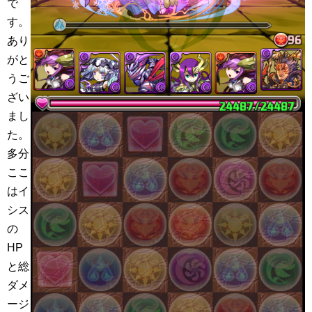
で
す。
あり
がと
うご
ざい
まし
た。
多分
ここ
はイ
シス
の
HP
と総
ダメ
ージ