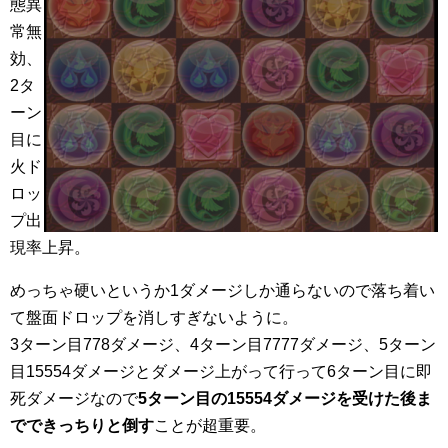
態異
常無
効、
2タ
ーン
目に
火ド
ロッ
プ出
現率上昇。
めっちゃ硬いというか1ダメージしか通らないので落ち着い
て盤面ドロップを消しすぎないように。
3ターン目778ダメージ、4ターン目7777ダメージ、5ターン
目15554ダメージとダメージ上がって行って6ターン目に即
死ダメージなので
5ターン目の15554ダメージを受けた後ま
でできっちりと倒す
ことが超重要。