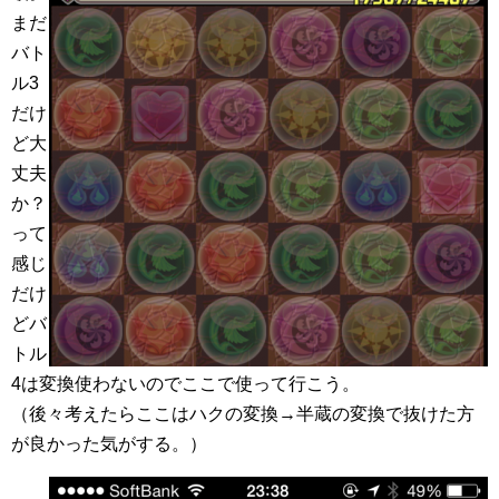
まだ
バト
ル3
だけ
ど大
丈夫
か？
って
感じ
だけ
どバ
トル
4は変換使わないのでここで使って行こう。
（後々考えたらここはハクの変換→半蔵の変換で抜けた方
が良かった気がする。）