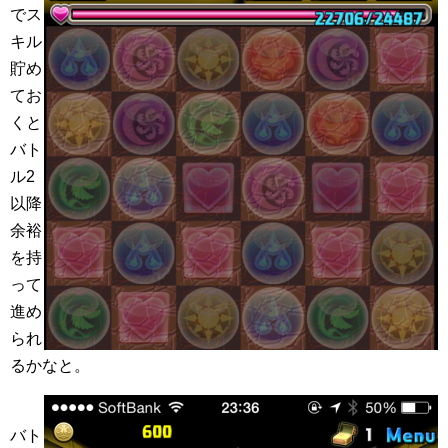
でス
キル
貯め
てお
くと
バト
ル2
以降
余裕
を持
って
進め
られ
るかなと。
バト