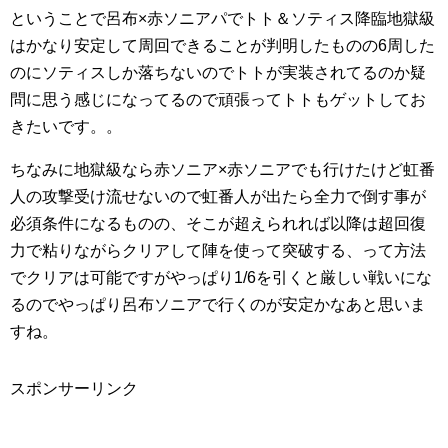
ということで呂布×赤ソニアパでトト＆ソティス降臨地獄級
はかなり安定して周回できることが判明したものの6周した
のにソティスしか落ちないのでトトが実装されてるのか疑
問に思う感じになってるので頑張ってトトもゲットしてお
きたいです。。
ちなみに地獄級なら赤ソニア×赤ソニアでも行けたけど虹番
人の攻撃受け流せないので虹番人が出たら全力で倒す事が
必須条件になるものの、そこが超えられれば以降は超回復
力で粘りながらクリアして陣を使って突破する、って方法
でクリアは可能ですがやっぱり1/6を引くと厳しい戦いにな
るのでやっぱり呂布ソニアで行くのが安定かなあと思いま
すね。
スポンサーリンク