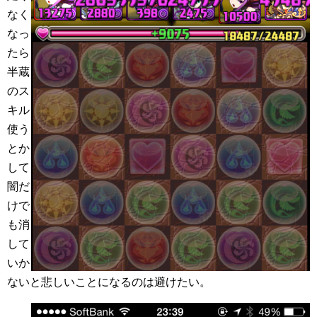
なく
なっ
たら
半蔵
のス
キル
使う
とか
して
闇だ
けで
も消
して
いか
ないと悲しいことになるのは避けたい。