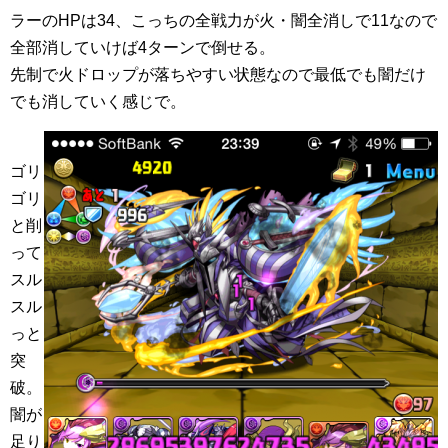
ラーのHPは34、こっちの全戦力が火・闇全消しで11なので
全部消していけば4ターンで倒せる。
先制で火ドロップが落ちやすい状態なので最低でも闇だけ
でも消していく感じで。
ゴリ
ゴリ
と削
って
スル
スル
っと
突
破。
闇が
足り