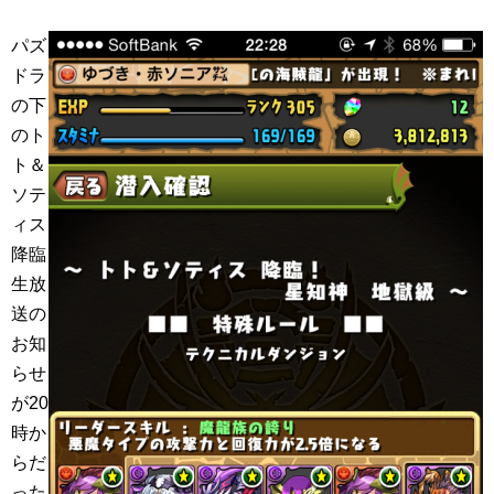
パズ
ドラ
の下
のト
ト＆
ソテ
ィス
降臨
生放
送の
お知
らせ
が20
時か
らだ
った