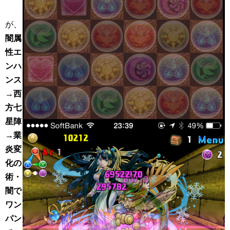
が、
闇属
性エ
ンハ
ンス
→西
方七
星陣
→業
炎変
化の
術・
闇で
ワン
パン