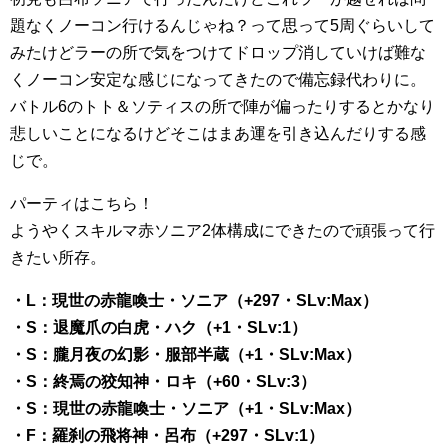
題なくノーコン行けるんじゃね？って思って5周ぐらいして
みたけどラーの所で気をつけてドロップ消していけば難な
くノーコン安定な感じになってきたので備忘録代わりに。
バトル6のトト＆ソティスの所で陣が偏ったりするとかなり
悲しいことになるけどそこはまあ運を引き込んだりする感
じで。
パーティはこちら！
ようやくスキルマ赤ソニア2体構成にできたので頑張って行
きたい所存。
・L：現世の赤龍喚士・ソニア（+297・SLv:Max）
・S：退魔爪の白虎・ハク（+1・SLv:1）
・S：朧月夜の幻影・服部半蔵（+1・SLv:Max）
・S：終焉の狡知神・ロキ（+60・SLv:3）
・S：現世の赤龍喚士・ソニア（+1・SLv:Max）
・F：羅刹の飛将神・呂布（+297・SLv:1）