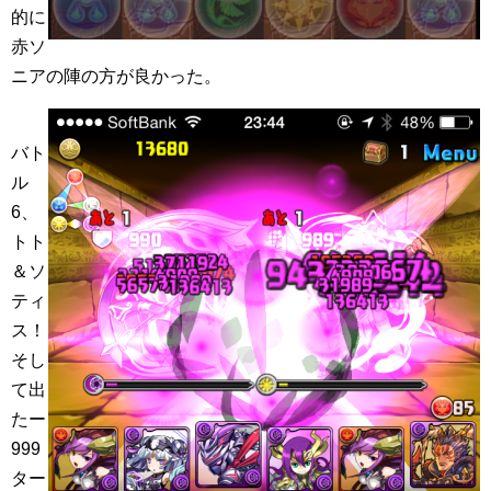
的に
赤ソ
ニアの陣の方が良かった。
バト
ル
6、
トト
＆ソ
ティ
ス！
そし
て出
たー
999
ター