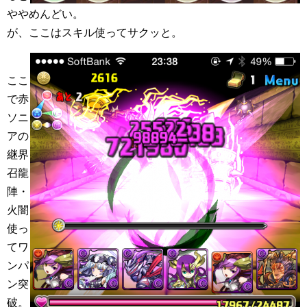
ややめんどい。
が、ここはスキル使ってサクッと。
ここ
で赤
ソニ
アの
継界
召龍
陣・
火闇
使っ
てワ
ンパ
ン突
破。