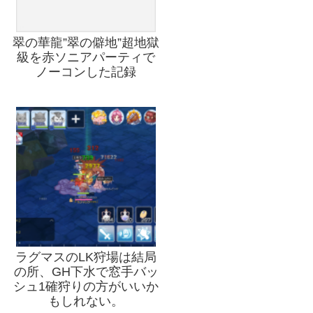
翠の華龍”翠の僻地”超地獄
級を赤ソニアパーティで
ノーコンした記録
ラグマスのLK狩場は結局
の所、GH下水で窓手バッ
シュ1確狩りの方がいいか
もしれない。