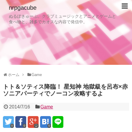
nrpgacube
ぬるぽきゅーぶ。クラブミュージックとアニメとゲームと
食べ物と、雑多でカオスな内容で発信中。
ホーム
Game
トト＆ソティス降臨！ 星知神 地獄級を呂布×赤
ソニアパーティでノーコン攻略するよ
2014/7/16
Game
0
0
0