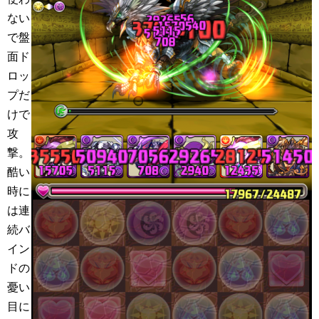
ない
で盤
面ド
ロッ
プだ
けで
攻
撃。
酷い
時に
は連
続バ
イン
ドの
憂い
目に