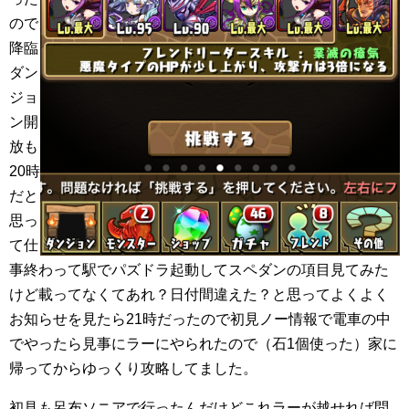
ので
降臨
ダン
ジョ
ン開
放も
20時
だと
思っ
て仕
事終わって駅でパズドラ起動してスペダンの項目見てみた
けど載ってなくてあれ？日付間違えた？と思ってよくよく
お知らせを見たら21時だったので初見ノー情報で電車の中
でやったら見事にラーにやられたので（石1個使った）家に
帰ってからゆっくり攻略してました。
初見も呂布ソニアで行ったんだけどこれラーが越せれば問