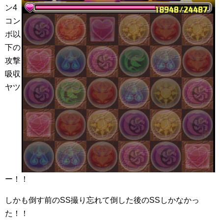
ン4
コン
ボ以
下の
攻撃
吸収
ヤツ
ー！！
しかも倒す前のSS撮り忘れて倒した後のSSしかなかっ
た！！