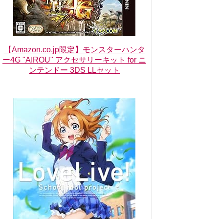
【Amazon.co.jp限定】モンスターハンタ
ー4G "AIROU" アクセサリーキット for ニ
ンテンドー 3DS LLセット