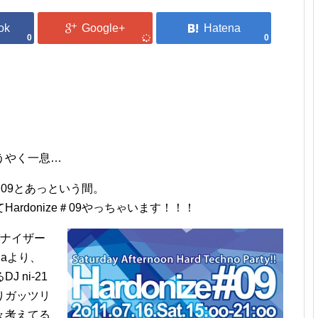
0
0
うやく一息…
＃09とあっという間。
rdonize＃09やっちゃいます！！！
ガナイザー
laより、
 ni-21
りガッツリ
々考えてる