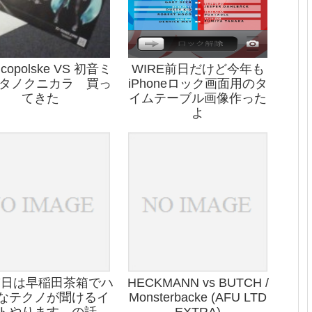
icopolske VS 初音ミ
WIRE前日だけど今年も
キタノクニカラ 買っ
iPhoneロック画面用のタ
てきた
イムテーブル画像作った
よ
17日は早稲田茶箱でハ
HECKMANN vs BUTCH /
なテクノが聞けるイ
Monsterbacke (AFU LTD
トやります、の話。
EXTRA)