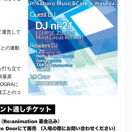
して運営して
原重工との連動
を打ち立て
、秋葉原
OGRAに
重工とのコ