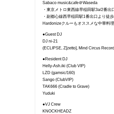
Sabaco music&cafe＠Waseda
・東京メトロ東西線早稲田駅3a/2番出
・副都心線西早稲田駅1番出口より徒歩
Hardonizeクルーもオススメな中
●Guest DJ
DJ ni-21
(ECLIPSE, Z[zetto], Mind Circus Recor
●Resident DJ
Helly-Ash.iki (Club VIP)
LZD (gamsic/160)
Sango (ClubVIP)
TAK666 (Cradle to Grave)
Yuduki
●VJ Crew
KNOCKHEADZ