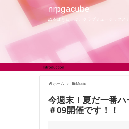
nrpgacube
ぬるぽきゅーぶ。クラブミュージックと
Introduction
ホーム
Music
今週末！夏だ一番ハード
＃09開催です！！