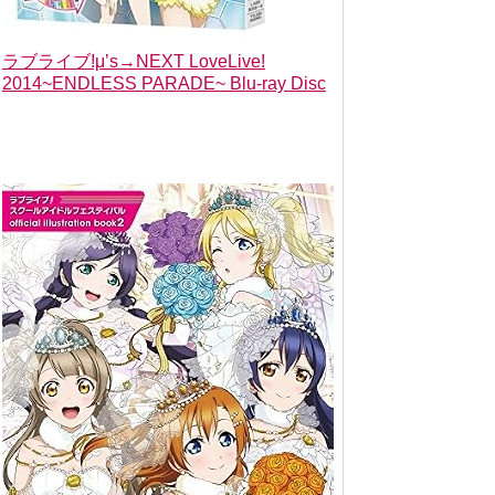
ラブライブ!μ’s→NEXT LoveLive!
2014~ENDLESS PARADE~ Blu-ray Disc