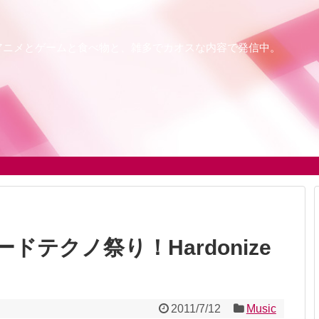
アニメとゲームと食べ物と、雑多でカオスな内容で発信中。
テクノ祭り！Hardonize
2011/7/12
Music