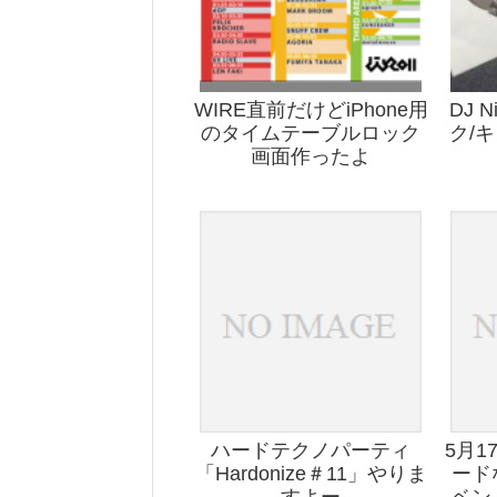
WIRE直前だけどiPhone用
DJ N
のタイムテーブルロック
ク/
画面作ったよ
ハードテクノパーティ
5月
「Hardonize＃11」やりま
ード
すよー
ベン