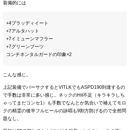
装備的には
+4ブラッディイート
+7アルタハット
+7イミューンマフラー
+7グリーンブーツ
コンチネンタルガードの印象×2
こんな感じ。
上記装備でバーサクするとVITLKでもASPD190到達するの
で手数は非常に多い感じ。ネックのHit不足（キラキラしち
ゃってまだコンセ1）も手数でなんとか気合いで補えてモロ
クの精霊の後半フルヒールの詠唱も9割方防げるので全然問
題なし。