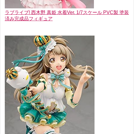
ラブライブ! 西木野 真姫 水着Ver. 1/7スケール PVC製 塗装
済み完成品フィギュア