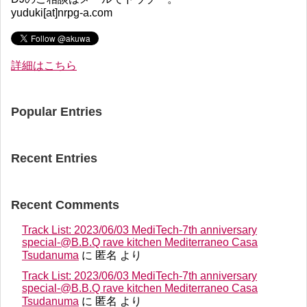
yuduki[at]nrpg-a.com
詳細はこちら
Popular Entries
Recent Entries
Recent Comments
Track List: 2023/06/03 MediTech-7th anniversary
special-@B.B.Q rave kitchen Mediterraneo Casa
Tsudanuma
に
匿名
より
Track List: 2023/06/03 MediTech-7th anniversary
special-@B.B.Q rave kitchen Mediterraneo Casa
Tsudanuma
に
匿名
より