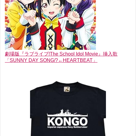
劇場版『ラブライブ!The School Idol Movie』挿入歌
「SUNNY DAY SONG/?←HEARTBEAT」