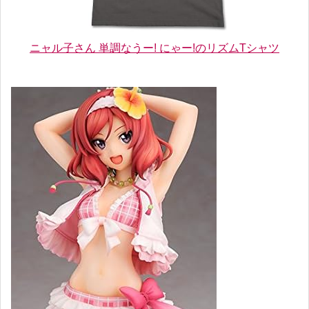
ニャル子さん 単調なうー! にゃー!のリズムTシャツ