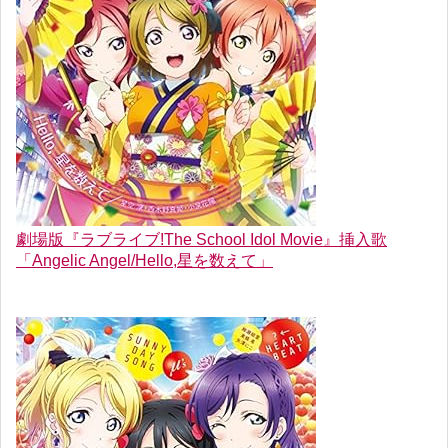
劇場版『ラブライブ!The School Idol Movie』挿入歌
「Angelic Angel/Hello,星を数えて」