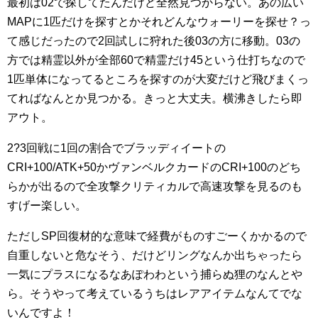
最初は02で探してたんだけど全然見つからない。あの広い
MAPに1匹だけを探すとかそれどんなウォーリーを探せ？っ
て感じだったので2回試しに狩れた後03の方に移動。03の
方では精霊以外が全部60で精霊だけ45という仕打ちなので
1匹単体になってるところを探すのが大変だけど飛びまくっ
てればなんとか見つかる。きっと大丈夫。横沸きしたら即
アウト。
2?3回戦に1回の割合でブラッディイートの
CRI+100/ATK+50かヴァンベルクカードのCRI+100のどち
らかが出るので全攻撃クリティカルで高速攻撃を見るのも
すげー楽しい。
ただしSP回復材的な意味で経費がものすごーくかかるので
自重しないと危なそう、だけどリングなんか出ちゃったら
一気にプラスになるなあぽわわという捕らぬ狸のなんとや
ら。そうやって考えているうちはレアアイテムなんてでな
いんですよ！