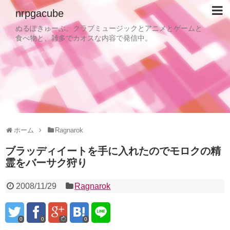
nrpgacube
ぬるぽきゅーぶ。クラブミュージックとアニメとゲームと
食べ物と、雑多でカオスな内容で発信中。
ホーム
Ragnarok
ブラッディイートを手に入れたのでモロクの精
霊をバーサク狩り
2008/11/29
Ragnarok
0
0
0