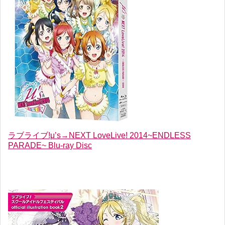
ラブライブ!μ’s→NEXT LoveLive! 2014~ENDLESS
PARADE~ Blu-ray Disc