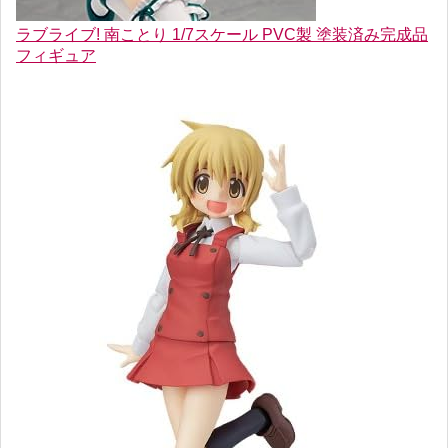
ラブライブ! 南ことり 1/7スケール PVC製 塗装済み完成品
フィギュア