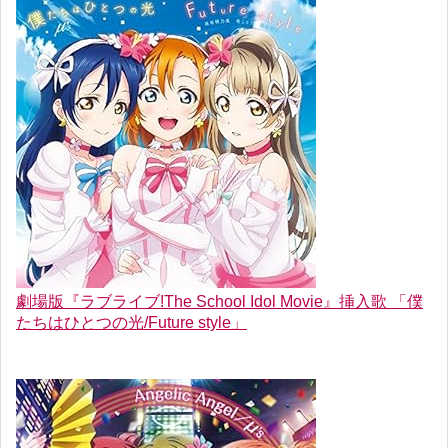
劇場版『ラブライブ!The School Idol Movie』挿入歌 「僕
たちはひとつの光/Future style」