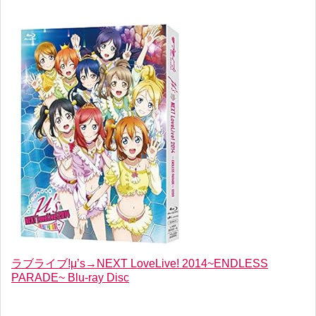
ラブライブ!μ’s→NEXT LoveLive! 2014~ENDLESS
PARADE~ Blu-ray Disc