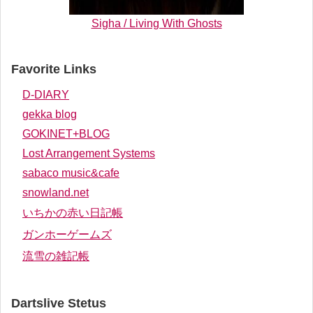
Sigha / Living With Ghosts
Favorite Links
D-DIARY
gekka blog
GOKINET+BLOG
Lost Arrangement Systems
sabaco music&cafe
snowland.net
いちかの赤い日記帳
ガンホーゲームズ
流雪の雑記帳
Dartslive Stetus