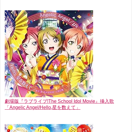
劇場版『ラブライブ!The School Idol Movie』挿入歌
「Angelic Angel/Hello,星を数えて」