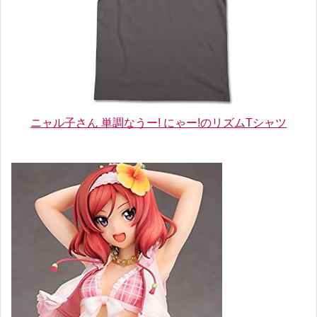
ニャル子さん 単調なうー! にゃー!のリズムTシャツ