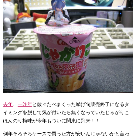
去年
、
一昨年
と散々たべまくった挙げ句販売終了になるタ
イミングを脱して気が付いたら無くなっていたじゃがりこ
ほんのり梅味が今年もついに関東に到来！！
例年そろそろケースで買った方が安いんじゃないかと言わ