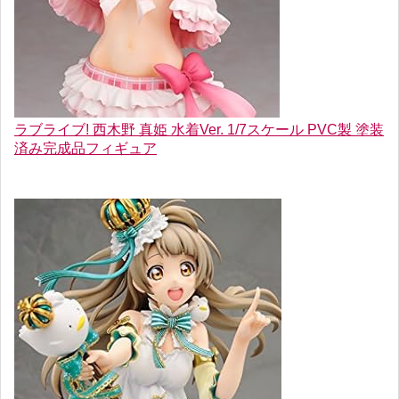
ラブライブ! 西木野 真姫 水着Ver. 1/7スケール PVC製 塗装
済み完成品フィギュア