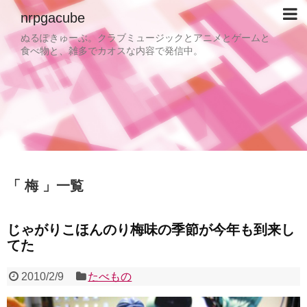
nrpgacube
ぬるぽきゅーぶ。クラブミュージックとアニメとゲームと
食べ物と、雑多でカオスな内容で発信中。
梅
一覧
じゃがりこほんのり梅味の季節が今年も到来し
てた
2010/2/9
たべもの