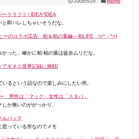
2008/5/29
Memo
フト | IDEA*IDEA
いと即バレしちゃいそうだな。
ーのコラボ広告 柏＆柏の葉編 – 柏LIFE (=^・^=)
白かった。確かに柏-柏の葉は徒歩ムリだな。
ャンペーンでギネス世界記録に挑戦!
ているという話なので楽しみにしたい所。
むコーヒー、男性は「マック」女性は「スタバ」
クしか無いのががっかり。
クルバック
と思っている所なのでメモ