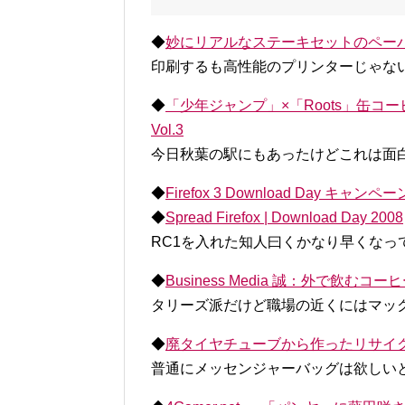
◆
妙にリアルなステーキセットのペーパークラ
印刷するも高性能のプリンターじゃな
◆
「少年ジャンプ」×「Roots」缶コーヒ
Vol.3
今日秋葉の駅にもあったけどこれは面
◆
Firefox 3 Download Day キ
◆
Spread Firefox | Download Day 2008
RC1を入れた知人曰くかなり早くなっ
◆
Business Media 誠：外で飲
タリーズ派だけど職場の近くにはマッ
◆
廃タイヤチューブから作ったリサイ
普通にメッセンジャーバッグは欲しい