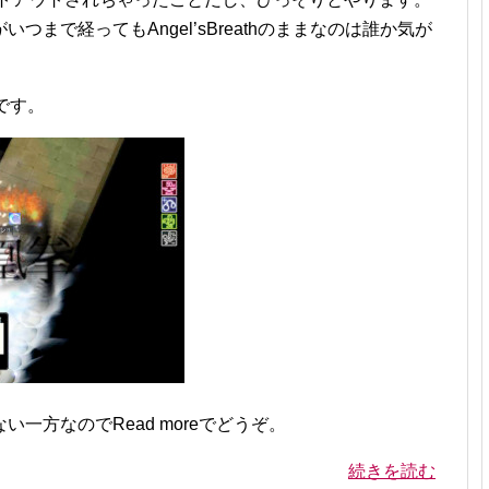
まで経ってもAngel’sBreathのままなのは誰か気が
です。
一方なのでRead moreでどうぞ。
続きを読む