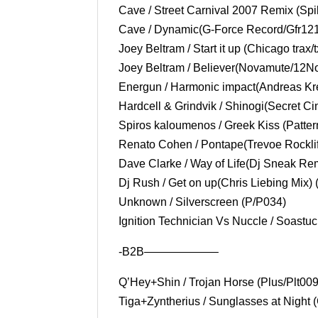
Cave / Street Carnival 2007 Remix (Spi
Cave / Dynamic(G-Force Record/Gfr12
Joey Beltram / Start it up (Chicago trax/
Joey Beltram / Believer(Novamute/12
Energun / Harmonic impact(Andreas K
Hardcell & Grindvik / Shinogi(Secret C
Spiros kaloumenos / Greek Kiss (Patter
Renato Cohen / Pontape(Trevoe Rockliff
Dave Clarke / Way of Life(Dj Sneak Rem
Dj Rush / Get on up(Chris Liebing Mix)
Unknown / Silverscreen (P/P034)
Ignition Technician Vs Nuccle / Soastu
-B2B——————–
Q’Hey+Shin / Trojan Horse (Plus/Plt009
Tiga+Zyntherius / Sunglasses at Night 