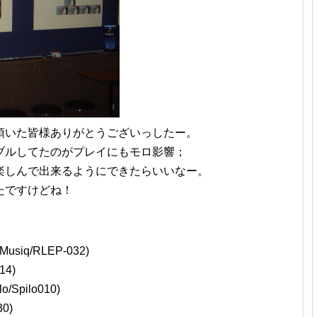
頂いた皆様ありがとうございっしたー。
ブルしてたのがプレイにもモロ影響；
楽しんで出来るようにできたらいいなー。
たですけどね！
l Musiq/RLEP-032)
014)
lo/Spilo010)
30)