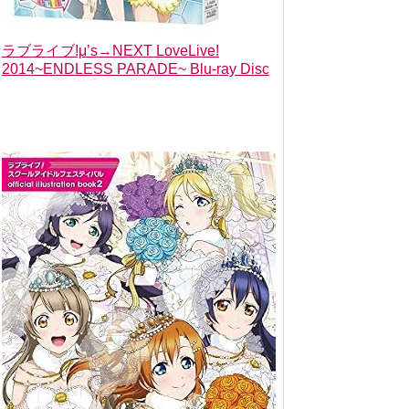
ラブライブ!μ’s→NEXT LoveLive!
2014~ENDLESS PARADE~ Blu-ray Disc