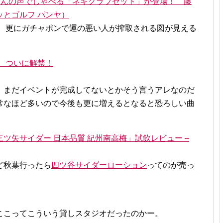
藤田咲さんの声でしゃべる「ネギクラブセット」が登場！ 藤
とゴルフ パンヤ）
円、更にガチャポンで運の悪い人が搾取される図が見える
ド、ついに解禁！
。まだイベントが完成してないとかそう言うアレなのだ
常なほど多いので今後も更に増えるとなると恐ろしい曲
ツ矢サイダー 日本品質 紀州南高梅」試飲レビュー –
ど秋葉行ったら
四ツ谷サイダーローション
ってのが売っ
ここってこういう貸しスタジオだったのかー。