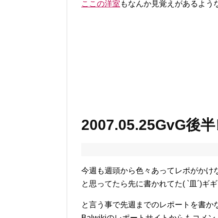
ここの洋室
もなんか見覚えがあるよう
2007.05.25GvG後
今週も週頭から色々あってレポがかけ
と思ってたら先に書かれてた( `皿´)ギ
と言う事で先週までのレポートを書か
Balwikiのレポートサイトからもコ