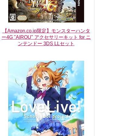
【Amazon.co.jp限定】モンスターハンタ
ー4G "AIROU" アクセサリーキット for ニ
ンテンドー 3DS LLセット