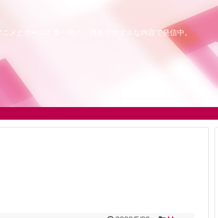
アニメとゲームと食べ物と、雑多でカオスな内容で発信中。