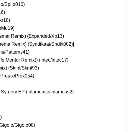
lo/Spilo010)
16)
txr18)
NoMu19)
remer Remix) (Expanded/Xp13)
inema Remix) (Syndikaat/Sndkt002)]
ns/Patterns41)
e Mentor Remix)) (Intec/Intec17)
ix) (Skint/Skint93)
 (Projax/Prox054)
c Syrgery EP (Infamouse/Infamous2)
)
(Gigolo/Gigolo08)