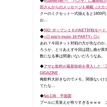
◆
4Gamer.net ― 「パンヤ」に
田さんからのメッセージも掲載（スカッ
クーのミクセット一式揃えると1800
お…
◆
592: ポップン１６のNET対戦モー
◆
○◎ pop’n music 16 PARTY♪ ◎○
あれ？今回ネット対戦の方が先なのか
ろうか、とりあえず今回は隠し曲が異
数になる事は間違いないだろうなあ。
◆
アサヒ飲料が最新技術を導入した「三
GIGAZINE
梅飲料大好きなのでメモ。関係ないけ
てたな…
◆
No.136 平面図
プールに見覚えが有りすぎるｗｗｗ 