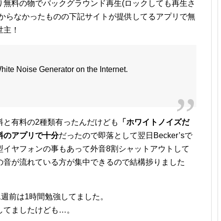
り無料の物でバックグラウンド再生(ロックしても再生さ
つからなかったものの下記サイトが提供してるアプリで無
世主！
ite Noise Generator on the Internet.
料と有料の2種類有ったんだけども
「ホワイトノイズだ
料のアプリで十分
だったので即落として翌日Becker’sで
型イヤフォンの事もあって外音8割シャットアウトして
の音が流れている方が集中できるので結構捗りました
1週前は1時間勉強してました。
してましたけども…。