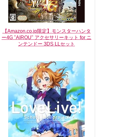
【Amazon.co.jp限定】モンスターハンタ
ー4G "AIROU" アクセサリーキット for ニ
ンテンドー 3DS LLセット