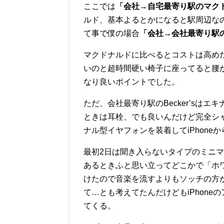
ここでは
「会社→自宅最寄り駅のマク
ルド、基本よるとかになると駅周辺な
て事で僕の場合
「会社→会社最寄り駅のB
マクドナルドに比べるとコストは高め
いのと超時間硬い椅子に座ってると腰
なり良いポイントでした。
ただ、会社最寄り駅のBecker’sは
ときは耳栓、でも良いんだけど完全シ
ナル型イヤフォンを装着してiPhon
最初2日は聞き入らないタイプのミニ
あるときふと思い立ってどこかで「ホ
けたので音楽を流すよりもソッチの方が
て…とも考えてたんだけどもiPhon
てくる。