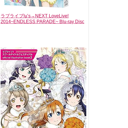
ラブライブ!μ’s→NEXT LoveLive!
2014~ENDLESS PARADE~ Blu-ray Disc