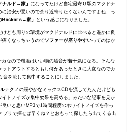
ドナルド→家」
になってたけど自宅最寄り駅のマクドナ
のに治安が悪いので余り近寄りたくないんですよね、っ
ecker’s→家」
という感じになりました。
だけども周りの環境がマクドナルドに比べると遥かに良
が痛くなっちゃうので
ソファーが座りやすい
ってのはか
エキナカなので環境はいい物の騒音が若干気になる。そんな
ャットアウトするともし何かあったときに大変なのでカ
eから音を流して集中することにしました。
マルテクノの緩やかなミックスCDを流してたんだけども
ワイトノイズが集中効果を高める」みたいな記事を見か
良いと思いMP3で1時間程度のホワイトノイズを作っ
eのアプリで探せば早くね？とおもって探したら出てくる出