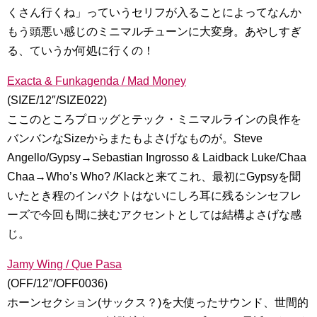
くさん行くね」っていうセリフが入ることによってなんか
もう頭悪い感じのミニマルチューンに大変身。あやしすぎ
る、ていうか何処に行くの！
Exacta & Funkagenda / Mad Money
(SIZE/12″/SIZE022)
ここのところプロッグとテック・ミニマルラインの良作を
バンバンなSizeからまたもよさげなものが。Steve
Angello/Gypsy→Sebastian Ingrosso & Laidback Luke/Chaa
Chaa→Who’s Who? /Klackと来てこれ、最初にGypsyを聞
いたとき程のインパクトはないにしろ耳に残るシンセフレ
ーズで今回も間に挟むアクセントとしては結構よさげな感
じ。
Jamy Wing / Que Pasa
(OFF/12″/OFF0036)
ホーンセクション(サックス？)を大使ったサウンド、世間的