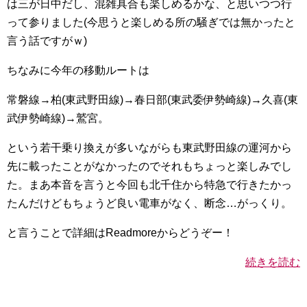
は三が日中だし、混雑具合も楽しめるかな、と思いつつ行
って参りました(今思うと楽しめる所の騒ぎでは無かったと
言う話ですがｗ)
ちなみに今年の移動ルートは
常磐線→柏(東武野田線)→春日部(東武委伊勢崎線)→久喜(東
武伊勢崎線)→鷲宮。
という若干乗り換えが多いながらも東武野田線の運河から
先に載ったことがなかったのでそれもちょっと楽しみでし
た。まあ本音を言うと今回も北千住から特急で行きたかっ
たんだけどもちょうど良い電車がなく、断念…がっくり。
と言うことで詳細はReadmoreからどうぞー！
続きを読む