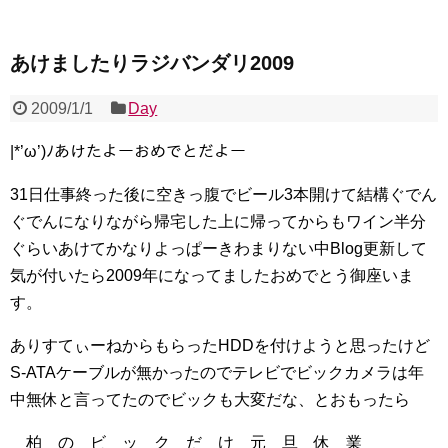
あけましたりラジバンダリ2009
2009/1/1
Day
|*’ω’)ﾉあけたよーおめでとだよー
31日仕事終った後に空きっ腹でビール3本開けて結構ぐでん
ぐでんになりながら帰宅した上に帰ってからもワイン半分
ぐらいあけてかなりよっぱーきわまりない中Blog更新して
気が付いたら2009年になってましたおめでとう御座いま
す。
ありすてぃーねからもらったHDDを付けようと思ったけど
S-ATAケーブルが無かったのでテレビでビックカメラは年
中無休と言ってたのでビックも大変だな、とおもったら
柏 の ビ ッ ク だ け 元 旦 休 業