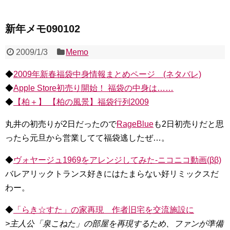
新年メモ090102
2009/1/3
Memo
◆
2009年新春福袋中身情報まとめページ (ネタバレ)
◆
Apple Store初売り開始！ 福袋の中身は……
◆
【柏＋】 【柏の風景】福袋行列2009
丸井の初売りが2日だったので
RageBlue
も2日初売りだと思
ったら元旦から営業してて福袋逃したぜ…。
◆
ヴォヤージュ1969をアレンジしてみた‐ニコニコ動画(ββ)
バレアリックトランス好きにはたまらない好リミックスだ
わー。
◆
「らき☆すた」の家再現 作者旧宅を交流施設に
>主人公「泉こねた」の部屋を再現するため、ファンが準備