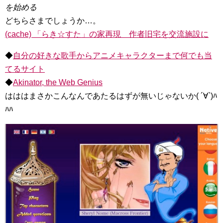
を始める
どちらさまでしょうか…。
(cache) 「らき☆すた」の家再現 作者旧宅を交流施設に
◆
自分の好きな歌手からアニメキャラクターまで何でも当
てるサイト
◆
Akinator, the Web Genius
はははまさかこんなんであたるはずが無いじゃないか( ´∀`)ﾊ
ﾊﾊ