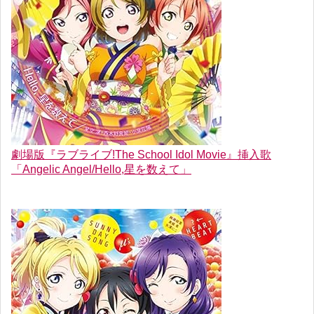
劇場版『ラブライブ!The School Idol Movie』挿入歌
「Angelic Angel/Hello,星を数えて」