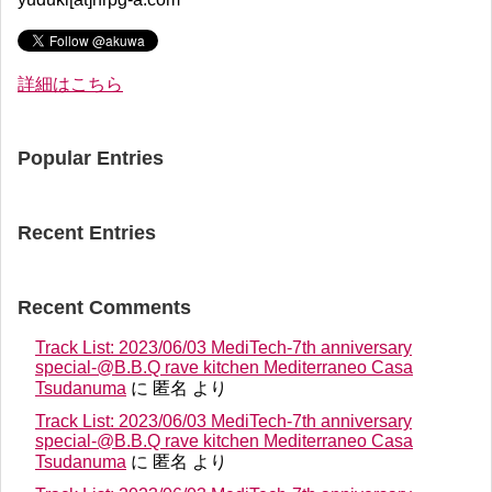
詳細はこちら
Popular Entries
Recent Entries
Recent Comments
Track List: 2023/06/03 MediTech-7th anniversary
special-@B.B.Q rave kitchen Mediterraneo Casa
Tsudanuma
に
匿名
より
Track List: 2023/06/03 MediTech-7th anniversary
special-@B.B.Q rave kitchen Mediterraneo Casa
Tsudanuma
に
匿名
より