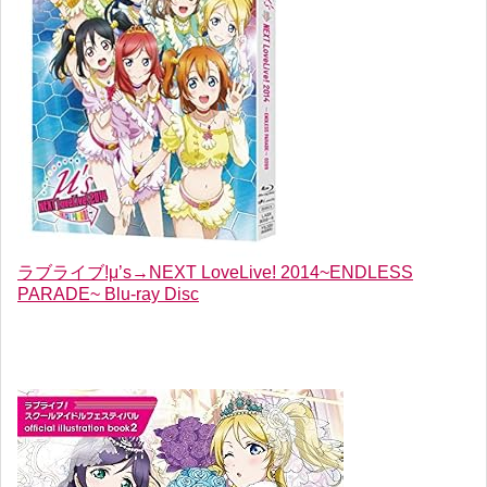
ラブライブ!μ’s→NEXT LoveLive! 2014~ENDLESS
PARADE~ Blu-ray Disc