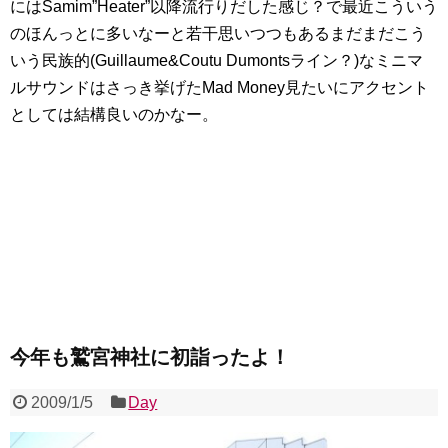
にはSamim”Heater”以降流行りだした感じ？で最近こういう
のほんっとに多いなーと若干思いつつもあるまだまだこう
いう民族的(Guillaume&Coutu Dumontsライン？)なミニマ
ルサウンドはさっき挙げたMad Money見たいにアクセント
としては結構良いのかなー。
今年も鷲宮神社に初詣ったよ！
2009/1/5
Day