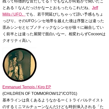
残って特徴的な音だしてる！でもなんか何処かで聞いたこ
とある！なんだっけかなーとおもったらこれだね、
Jeff
Mills / UFO。
でも、若干間延びしちゃって諄い予感もちょ
っぴり。そのUFOシンセ地帯を越えた後は序盤とは違った
歪みシンセとヒプノティックなシンセが徐々に融合してい
く前半とは違った展開で面白いなー。相変わらずCocoonは
クオリティ高い。
Emmanuel Ternois / Kiro EP
(CHILDREN OF TOMMOROW/12″/COT01)
基本ラインは良くあるようなかるーくトライバルテイスト
のするミニマルチューンなんだけども時折挿入される「た