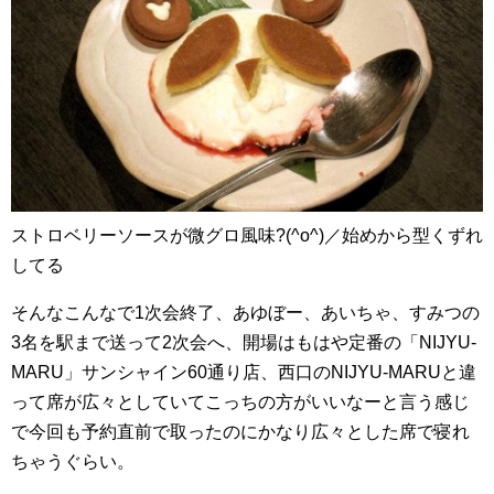
ストロベリーソースが微グロ風味?(^o^)／始めから型くずれ
してる
そんなこんなで1次会終了、あゆぼー、あいちゃ、すみつの
3名を駅まで送って2次会へ、開場はもはや定番の「NIJYU-
MARU」サンシャイン60通り店、西口のNIJYU-MARUと違
って席が広々としていてこっちの方がいいなーと言う感じ
で今回も予約直前で取ったのにかなり広々とした席で寝れ
ちゃうぐらい。