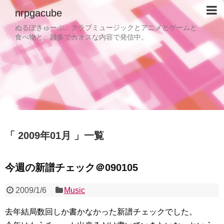
nrpgacube
ぬるぽきゅーぶ。クラブミュージックとアニメとゲームと
食べ物と、雑多でカオスな内容で発信中。
2009年01月
一覧
今週の新譜チェック＠090105
2009/1/6
Music
去年結局数回しか書かなかった新譜チェックでした。