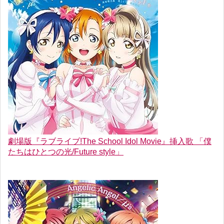
劇場版『ラブライブ!The School Idol Movie』挿入歌 「僕
たちはひとつの光/Future style」