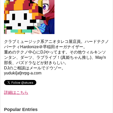
クラブミュージック系アニオタレコ屋店員。ハードテクノ
パーティHardonize＠早稲田オーガナイザー。
重めのテクノ中心にDJやってます。その他ウィルキンソ
ンタン、ダーツ、ラブライブ！(真姫ちゃん推し)、May'n
部長、パズドラなどが好きらしい。
DJのご相談はメールでドウゾー。
yuduki[at]nrpg-a.com
詳細はこちら
Popular Entries