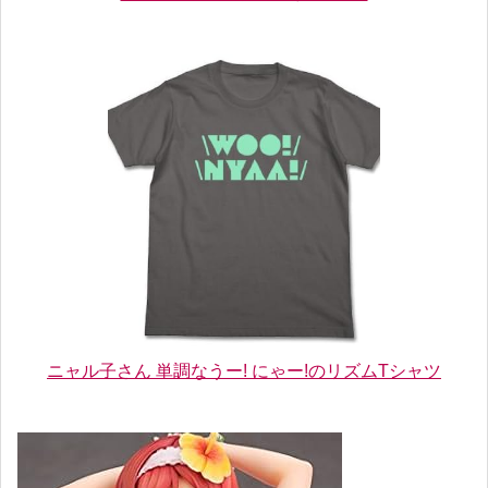
ニャル子さん 単調なうー! にゃー!のリズムTシャツ