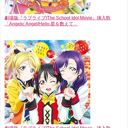
劇場版『ラブライブ!The School Idol Movie』挿入歌
「Angelic Angel/Hello,星を数えて」