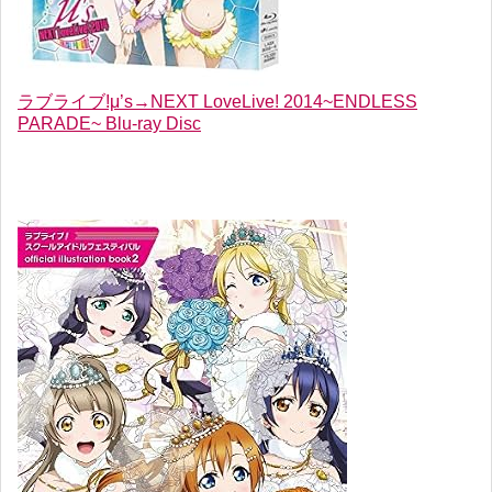
ラブライブ!μ’s→NEXT LoveLive! 2014~ENDLESS
PARADE~ Blu-ray Disc