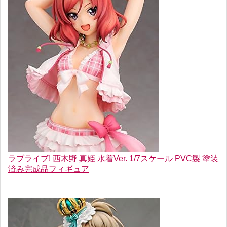
ラブライブ! 西木野 真姫 水着Ver. 1/7スケール PVC製 塗装
済み完成品フィギュア