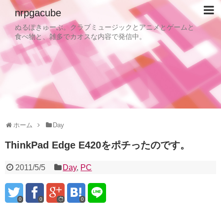
nrpgacube
ぬるぽきゅーぶ。クラブミュージックとアニメとゲームと
食べ物と、雑多でカオスな内容で発信中。
ホーム
Day
ThinkPad Edge E420をポチったのです。
2011/5/5
Day
,
PC
0
0
0