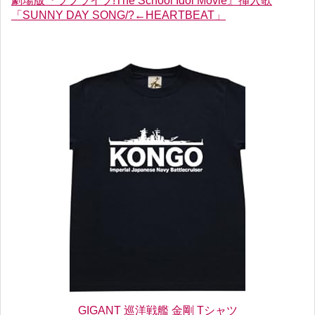
劇場版『ラブライブ!The School Idol Movie』挿入歌
「SUNNY DAY SONG/?←HEARTBEAT」
GIGANT 巡洋戦艦 金剛 Tシャツ