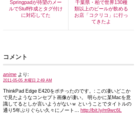
Springpadが待望のメー
千葉県・柏で世界130種
ルでStuff作成とタグ付け
類以上のビールが飲める
に対応してた
お店「コクリコ」に行っ
てきたよ
コメント
anime
より:
2011-05-05 木曜日 2:49 AM
ThinkPad Edge E420をポチったのです。: この凄いどこか
で見たようなコンセプト画像が凄い。 明らかに某Macを意
識してるとしか言いようがないｗ ということでタイトルの
通り5年ぶりぐらい久々にノート…
http://bit.ly/m9wc6L