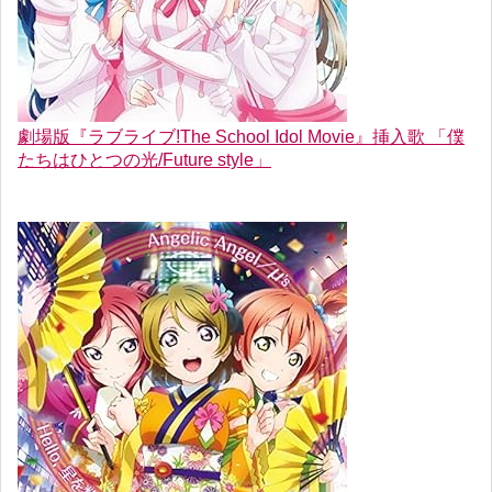
劇場版『ラブライブ!The School Idol Movie』挿入歌 「僕
たちはひとつの光/Future style」