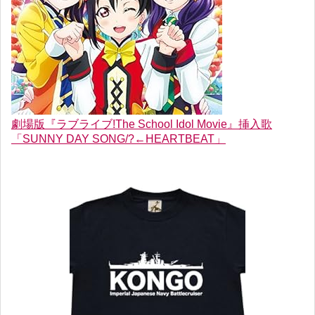
劇場版『ラブライブ!The School Idol Movie』挿入歌
「SUNNY DAY SONG/?←HEARTBEAT」