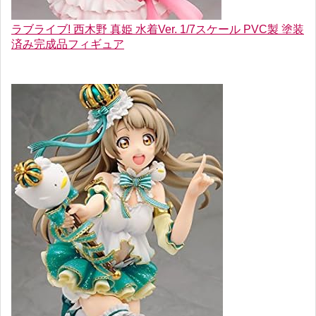
ラブライブ! 西木野 真姫 水着Ver. 1/7スケール PVC製 塗装
済み完成品フィギュア