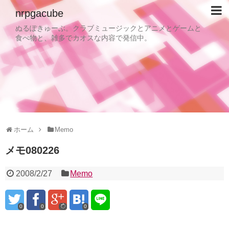
nrpgacube
ぬるぽきゅーぶ。クラブミュージックとアニメとゲームと
食べ物と、雑多でカオスな内容で発信中。
ホーム
Memo
メモ080226
2008/2/27
Memo
0
0
0