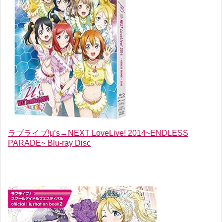
ラブライブ!μ’s→NEXT LoveLive! 2014~ENDLESS
PARADE~ Blu-ray Disc