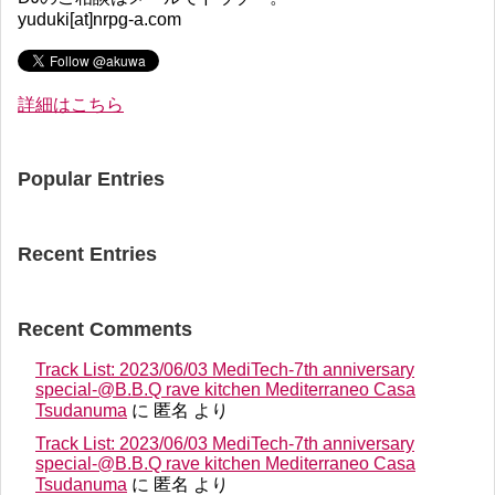
yuduki[at]nrpg-a.com
詳細はこちら
Popular Entries
Recent Entries
Recent Comments
Track List: 2023/06/03 MediTech-7th anniversary
special-@B.B.Q rave kitchen Mediterraneo Casa
Tsudanuma
に
匿名
より
Track List: 2023/06/03 MediTech-7th anniversary
special-@B.B.Q rave kitchen Mediterraneo Casa
Tsudanuma
に
匿名
より