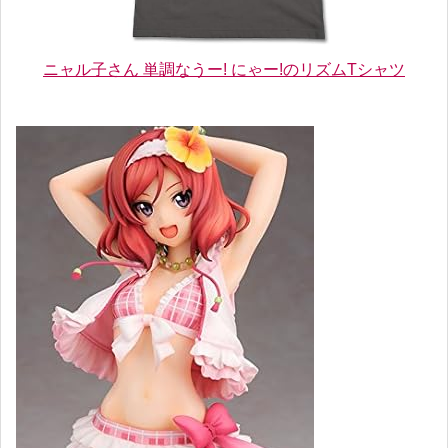
ニャル子さん 単調なうー! にゃー!のリズムTシャツ