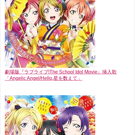
劇場版『ラブライブ!The School Idol Movie』挿入歌
「Angelic Angel/Hello,星を数えて」