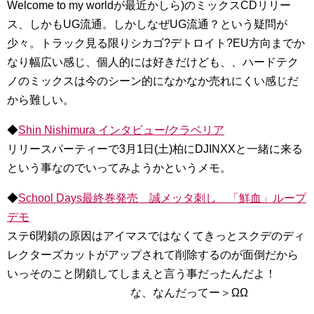
Welcome to my worldが最近かしら)のミックスCDリリー
ス、しかもUG流通。しかしなぜUG流通？という疑問が
少々。トラック見る限りシカゴ?デトロイト?EU方向までか
なり幅広い感じ、個人的には好きだけども、、ハードテク
ノのミックスは今のシーン的になかなか売れにくい感じだ
から難しい。
◆
Shin Nishimura インタビュー/クラベリア
リリースパーティーで3月1日(土)柏にDJINXXと一緒に来る
という事なのでいってみようかというメモ。
◆
School Days最終巻発売 誠メッタ刺し 「鮮血」ループ
デモ
ステ6閉鎖の原因はアイマスではなくてきっとスクデのディ
レクターズカットがアップされて削除するのが面倒だから
いっそのこと閉鎖してしまえと言う事だったんだよ！
な、なんだってー＞ΩΩ