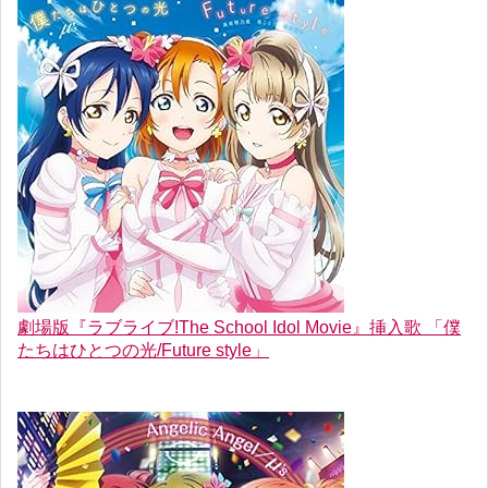
劇場版『ラブライブ!The School Idol Movie』挿入歌 「僕
たちはひとつの光/Future style」