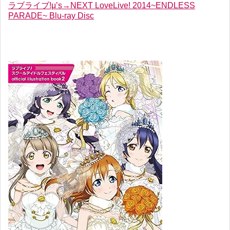
ラブライブ!μ’s→NEXT LoveLive! 2014~ENDLESS
PARADE~ Blu-ray Disc