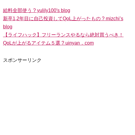
給料全部使う ? yulily100′s blog
新卒1,2年目に自己投資してQoL上がったもの ? mizchi’s
blog
【ライフハック】フリーランスやるなら絶対買うべき！
QoLが上がるアイテム５選 ? uinyan．com
スポンサーリンク