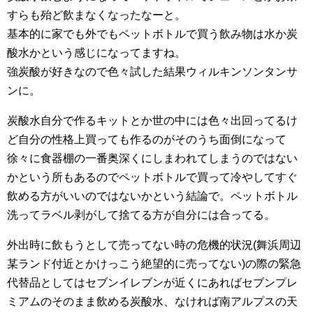
すらも殆ど飲まなくなったなーと。
基本的に家でも外でもペットボトルで買う飲み物は水か炭
酸水かという感じになってますね。
強炭酸が好きなので色々試した結果ウィルキンソンタンサ
ンに。
炭酸水自分で作るキットとか世の中には色々出回ってるけ
ど自分の性格上買っても作るのがそのうち面倒になって
徐々に食器棚の一番奥深くにしまわれてしまうのではない
かという所もあるのでペットボトルで買って冷やしてすぐ
飲める方がいいのではないかという結論で。ペットボトル
洗ってラベル剥がして捨てる方が自分には合ってる。
外出時に飲もうとして売ってない時の危機的状況(舞浜周辺
某ランド付近とかけっこう絶望的に売ってない)の際の緊急
代替品としてはセブンイレブンが近くにあればセブンプレ
ミアムのそのまま飲める炭酸水、なければ南アルプスの天