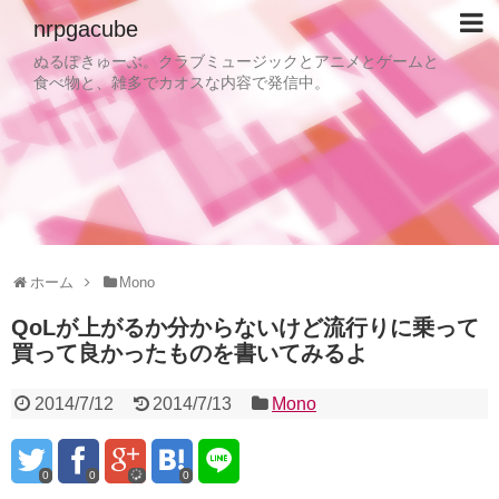
nrpgacube
ぬるぽきゅーぶ。クラブミュージックとアニメとゲームと
食べ物と、雑多でカオスな内容で発信中。
ホーム
Mono
QoLが上がるか分からないけど流行りに乗って
買って良かったものを書いてみるよ
2014/7/12
2014/7/13
Mono
0
0
0