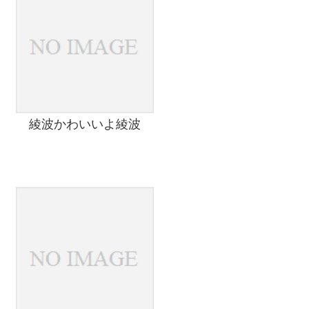
綾波かわいいよ綾波