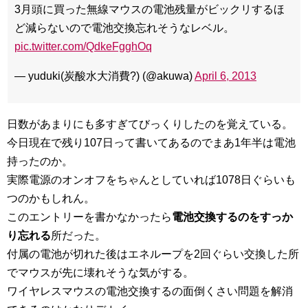
3月頭に買った無線マウスの電池残量がビックリするほ
ど減らないので電池交換忘れそうなレベル。
pic.twitter.com/QdkeFgghOq
— yuduki(炭酸水大消費?) (@akuwa)
April 6, 2013
日数があまりにも多すぎてびっくりしたのを覚えている。
今日現在で残り107日って書いてあるのでまあ1年半は電池
持ったのか。
実際電源のオンオフをちゃんとしていれば1078日ぐらいも
つのかもしれん。
このエントリーを書かなかったら
電池交換するのをすっか
り忘れる
所だった。
付属の電池が切れた後はエネループを2回ぐらい交換した所
でマウスが先に壊れそうな気がする。
ワイヤレスマウスの電池交換するの面倒くさい問題を解消