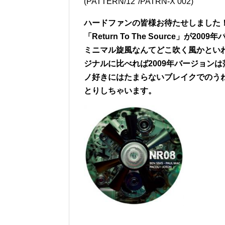
(PATTERN/12″/PATRN-X 002)
ハードファンの皆様お待たせしました！
「Return To The Source」が2
ミニマル旋風なんてどこ吹く風かとい
ジナルに比べれば2009年バージョン
ノ好きにはたまらないブレイクでのう
とりしちゃいます。