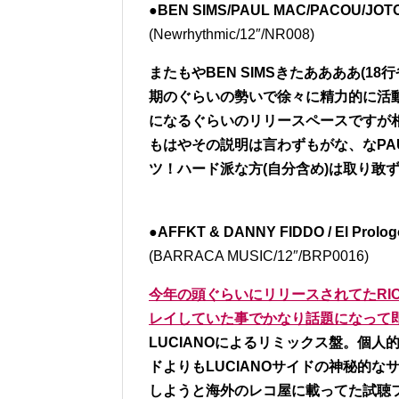
●BEN SIMS/PAUL MAC/PACOU/JOTON
(Newrhythmic/12″/NR008)
またもやBEN SIMSきたああああ(18
期のぐらいの勢いで徐々に精力的に活
になるぐらいのリリースペースですが相
もはやその説明は言わずもがな、なPAU
ツ！ハード派な方(自分含め)は取り敢
●AFFKT & DANNY FIDDO / El Prolog
(BARRACA MUSIC/12″/BRP0016)
今年の頭ぐらいにリリースされてたRICARD
レイしていた事でかなり話題になって
LUCIANOによるリミックス盤。個人的
ドよりもLUCIANOサイドの神秘的
しようと海外のレコ屋に載ってた試聴ファ