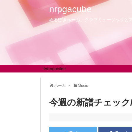
nrpgacube
ぬるぽきゅーぶ。クラブミュージックと
Introduction
ホーム
Music
今週の新譜チェック/