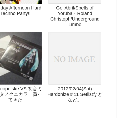
rday Afternoon Hard
Gel Abril/Spells of
Techno Party!!
Yoruba・Roland
Christoph/Underground
Limbo
icopolske VS 初音ミ
2012/02/04(Sat)
キタノクニカラ 買っ
Hardonize＃11 Setlistなど
てきた
など。