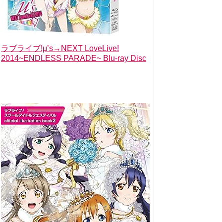
ラブライブ!μ’s→NEXT LoveLive!
2014~ENDLESS PARADE~ Blu-ray Disc