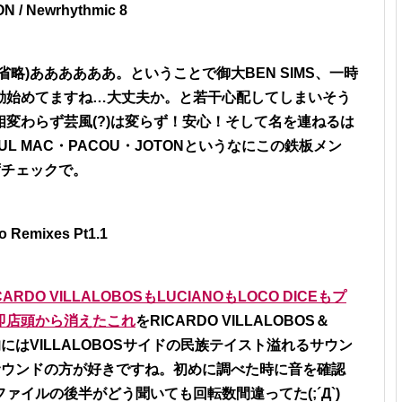
 / Newrhythmic 8
行省略)ああああああ。ということで御大BEN SIMS、一時
動始めてますね…大丈夫か。と若干心配してしまいそう
変わらず芸風(?)は変らず！安心！そして名を連ねるは
L MAC・PACOU・JOTONというなにこの鉄板メン
ずチェックで。
o Remixes Pt1.1
O VILLALOBOSもLUCIANOもLOCO DICEもプ
即店頭から消えたこれ
をRICARDO VILLALOBOS＆
にはVILLALOBOSサイドの民族テイスト溢れるサウン
なサウンドの方が好きですね。初めに調べた時に音を確認
イルの後半がどう聞いても回転数間違ってた(;´Д`)