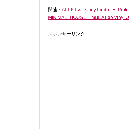
関連：
AFFKT & Danny Fiddo , El Prolo
MINIMAL_HOUSE – mBEAT.de Vinyl O
スポンサーリンク