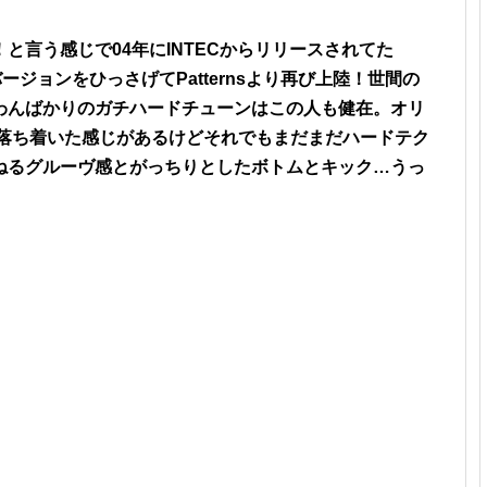
と言う感じで04年にINTECからリリースされてた
009年バージョンをひっさげてPatternsより再び上陸！世間の
わんばかりのガチハードチューンはこの人も健在。オリ
は落ち着いた感じがあるけどそれでもまだまだハードテク
ねるグルーヴ感とがっちりとしたボトムとキック…うっ