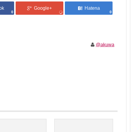
0
0
@akuwa