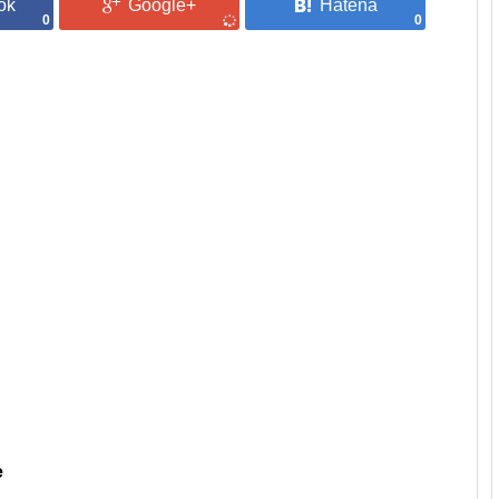
0
0
e