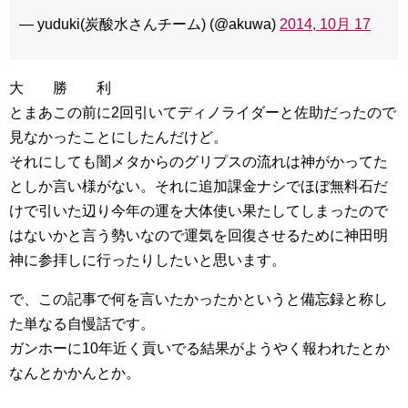
— yuduki(炭酸水さんチーム) (@akuwa)
2014, 10月 17
大 勝 利
とまあこの前に2回引いてディノライダーと佐助だったので
見なかったことにしたんだけど。
それにしても闇メタからのグリプスの流れは神がかってた
としか言い様がない。それに追加課金ナシでほぼ無料石だ
けで引いた辺り今年の運を大体使い果たしてしまったので
はないかと言う勢いなので運気を回復させるために神田明
神に参拝しに行ったりしたいと思います。
で、この記事で何を言いたかったかというと備忘録と称し
た単なる自慢話です。
ガンホーに10年近く貢いでる結果がようやく報われたとか
なんとかかんとか。