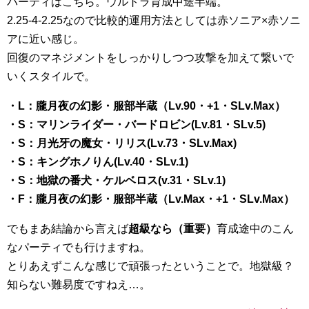
パーティはこちら。ウルトラ育成中途半端。
2.25-4-2.25なので比較的運用方法としては赤ソニア×赤ソニ
アに近い感じ。
回復のマネジメントをしっかりしつつ攻撃を加えて繋いで
いくスタイルで。
・L：朧月夜の幻影・服部半蔵（Lv.90・+1・SLv.Max）
・S：マリンライダー・バードロビン(Lv.81・SLv.5)
・S：月光牙の魔女・リリス(Lv.73・SLv.Max)
・S：キングホノりん(Lv.40・SLv.1)
・S：地獄の番犬・ケルベロス(v.31・SLv.1)
・F：朧月夜の幻影・服部半蔵（Lv.Max・+1・SLv.Max）
でもまあ結論から言えば
超級なら（重要）
育成途中のこん
なパーティでも行けますね。
とりあえずこんな感じで頑張ったということで。地獄級？
知らない難易度ですねえ…。