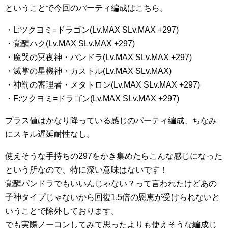
ということで今回のパーティ編成はこちら。
・L:ツクヨミ=ドラゴン(Lv.MAX SLv.MAX +297)
・覚醒ハク(Lv.MAX SLv.MAX +297)
・魔哭の冥夜神・パンドラ(Lv.MAX SLv.MAX +297)
・滅掌の星機神・カストル(Lv.MAX SLv.MAX)
・神罰の審理者・メタトロン(Lv.MAX SLv.MAX +297)
・F:ツクヨミ=ドラゴン(Lv.MAX SLv.MAX +297)
プラス値はかなり降っている感じのパーティ編成、ちなみ
にスキル遅延耐性なし。
使えそうな手持ちの297をかき集めたらこんな感じになった
という所なので、特に深い意味はないです！
覚醒パンドラでもいいんじゃない？って言われたけどあの
子神タイプじゃないから回復1.5倍の恩恵が受けられないと
いうことで除外しております。
でも実際ノーコンしてみて思ったよりも使えそうな編成じ