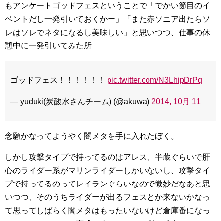
もアンケートゴッドフェスということで「でかい節目のイ
ベントだし一発引いておくかー」「また赤ソニア出たらソ
レはソレでネタになるし美味しい」と思いつつ、仕事の休
憩中に一発引いてみた所
ゴッドフェス！！！！！！
pic.twitter.com/N3LhipDrPq
— yuduki(炭酸水さんチーム) (@akuwa)
2014, 10月 11
念願かなってようやく闇メタを手に入れたぼく。
しかし攻撃タイプで持ってるのはアレス、半蔵ぐらいで肝
心のライダー系がマリンライダーしかいないし、攻撃タイ
プで持ってるのってレイランぐらいなので微妙だなあと思
いつつ、そのうちライダーが出るフェスとか来ないかなっ
て思ってしばらく闇メタはもったいないけど倉庫番になっ