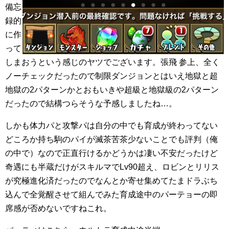
備忘
録的
に作
って
しまおうという感じのヤツでございます。張飛 参上、全く
ノーチェックだったので制限ダンジョンとはいえ地獄と超
地獄の2パターンかとおもいきや超級と地獄級の2パターン
だったので結構つらそうな予感しましたね…。
しかも体力パと攻撃パは自分の中でも育成が終わってない
どころか持ち駒のパイが滅茶苦茶少ないことでも評判（俺
の中で）なので正直行けるかどうかは凄い不安だったけど
奇遇にも半蔵だけがスキルマでLv90超え、ロビンとリリス
が究極進化済だったのでなんとか寄せ集めてたまドラぶち
込んで全覚醒させて組んでみた育成途中のパーテョーの即
席感が否めないですねこれ。