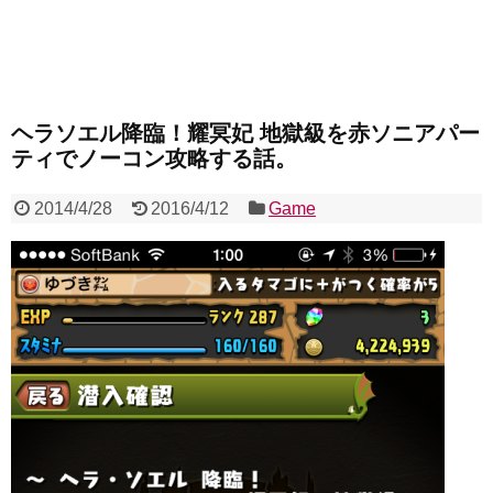
ヘラソエル降臨！耀冥妃 地獄級を赤ソニアパー
ティでノーコン攻略する話。
2014/4/28
2016/4/12
Game