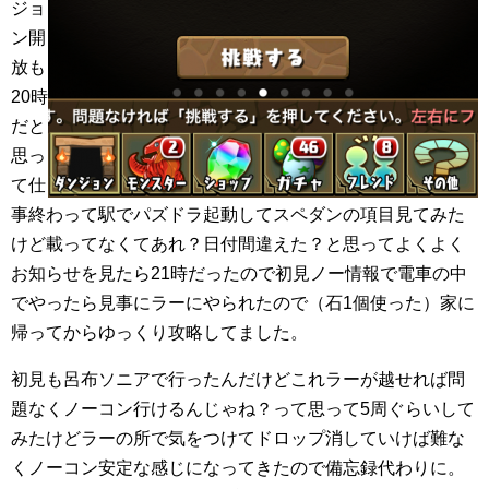
ジョ
ン開
放も
20時
だと
思っ
て仕
事終わって駅でパズドラ起動してスペダンの項目見てみた
けど載ってなくてあれ？日付間違えた？と思ってよくよく
お知らせを見たら21時だったので初見ノー情報で電車の中
でやったら見事にラーにやられたので（石1個使った）家に
帰ってからゆっくり攻略してました。
初見も呂布ソニアで行ったんだけどこれラーが越せれば問
題なくノーコン行けるんじゃね？って思って5周ぐらいして
みたけどラーの所で気をつけてドロップ消していけば難な
くノーコン安定な感じになってきたので備忘録代わりに。