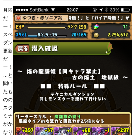
月曜
だ
ー！
スペ
ダン
更新
だ
ー！
…と
聞い
たも
のの
スタ
ミナ
がか
なり