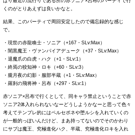
ぱり最近の流行りである所の赤ソニア×呂布のパーティで行
くのがとりあえずは良いかなと。
結果、このパーティで周回安定したので備忘録的な感じ
で。
・現世の赤龍喚士・ソニア（+167・SLv:Max）
・闇黒魔王・ヴァンパイアデューク（+37・SLv:Max）
・退魔爪の白虎・ハク（+1・SLv:1）
・終焉の狡知神・ロキ（+60・SLv:3）
・朧月夜の幻影・服部半蔵（+1・SLv:Max）
・羅刹の飛将神・呂布（+297・SLv:1）
赤ソニア×呂布で行くとして、同キャラ禁止ということで赤
ソニア2体入れられないなーどうしようかなーと思って色々
考えてテンプレ的にはペルセポネや堕ルシを入れていくの
が一般的っぽいんだけど、まあ持ってないのでそのかわり
にサブは魔王、究極進化ハク、半蔵、究極進化ロキを入れ