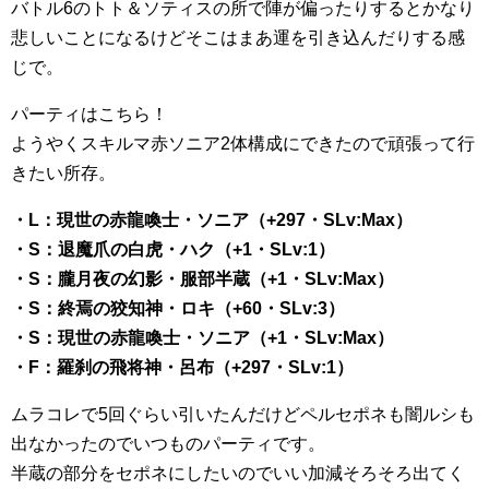
バトル6のトト＆ソティスの所で陣が偏ったりするとかなり
悲しいことになるけどそこはまあ運を引き込んだりする感
じで。
パーティはこちら！
ようやくスキルマ赤ソニア2体構成にできたので頑張って行
きたい所存。
・L：現世の赤龍喚士・ソニア（+297・SLv:Max）
・S：退魔爪の白虎・ハク（+1・SLv:1）
・S：朧月夜の幻影・服部半蔵（+1・SLv:Max）
・S：終焉の狡知神・ロキ（+60・SLv:3）
・S：現世の赤龍喚士・ソニア（+1・SLv:Max）
・F：羅刹の飛将神・呂布（+297・SLv:1）
ムラコレで5回ぐらい引いたんだけどペルセポネも闇ルシも
出なかったのでいつものパーティです。
半蔵の部分をセポネにしたいのでいい加減そろそろ出てく