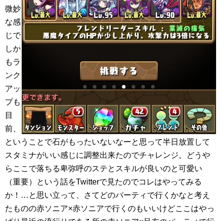
微妙
な感
じで
しか
もラ
ンク
アッ
プも
目
前、
ということで石がもったいないなーと思って半日放置して
スタミナがいい感じに調整出来たのでチャレンジ。どうや
らここで落ちる卑弥呼のステとスキルが良いのと可愛い
（重要）という話をTwitterで見たのでコレはやってみる
か！…と思い立って、さてどのパーティで行くかなと考え
たものの赤ソニア×赤ソニアで行くのもいいけどここはやっ