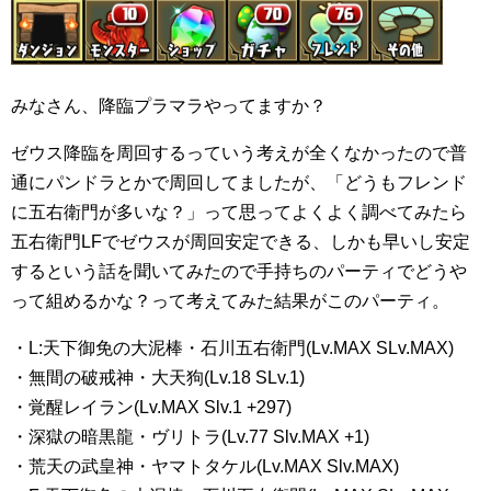
みなさん、降臨プラマラやってますか？
ゼウス降臨を周回するっていう考えが全くなかったので普
通にパンドラとかで周回してましたが、「どうもフレンド
に五右衛門が多いな？」って思ってよくよく調べてみたら
五右衛門LFでゼウスが周回安定できる、しかも早いし安定
するという話を聞いてみたので手持ちのパーティでどうや
って組めるかな？って考えてみた結果がこのパーティ。
・L:天下御免の大泥棒・石川五右衛門(Lv.MAX SLv.MAX)
・無間の破戒神・大天狗(Lv.18 SLv.1)
・覚醒レイラン(Lv.MAX Slv.1 +297)
・深獄の暗黒龍・ヴリトラ(Lv.77 Slv.MAX +1)
・荒天の武皇神・ヤマトタケル(Lv.MAX Slv.MAX)