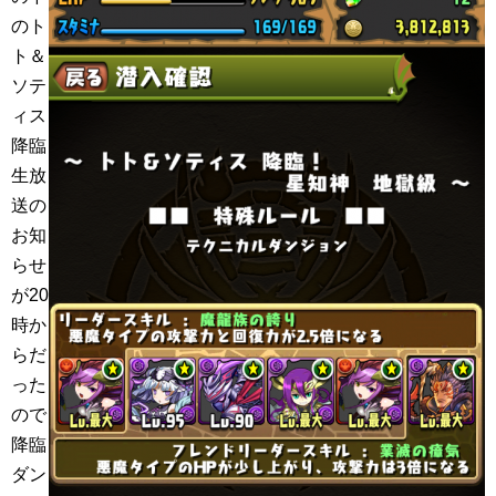
のト
ト＆
ソテ
ィス
降臨
生放
送の
お知
らせ
が20
時か
らだ
った
ので
降臨
ダン