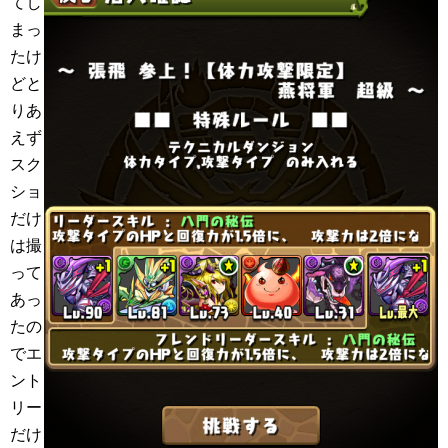
てし
まっ
たけ
どと
りあ
えず
スク
ショ
だけ
は撮
って
あっ
たの
でエ
ント
リー
だけ