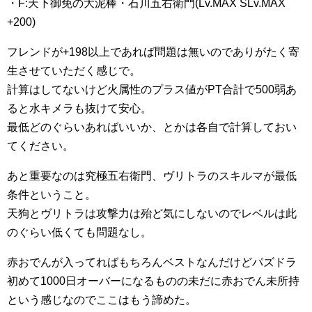
・F:天下御免の大泥棒・石川五右衛門(Lv.MAX SLv.MAX
+200)
フレンドが+198以上であれば問題は無いのでありがたく寄
生させていただく感じで。
計算はしてないけど火属性のプラス値がPT合計で500弱あ
ると水キメラも抜けて安心。
最低どのぐらいあればいいか、とかは各自で計算しておい
てください。
あと重要なのは究極五右衛門、ヴリトラのスキルマが最低
条件ということ。
天狗とヴリトラは攻撃力は殆ど気にしないのでレベルは此
のぐらい低くても問題なし。
赤おでんが入ってればもちろんベストなんだけどパズドラ
初めて1000日オーバーになるものの未だに赤おでん未所持
という感じなのでここはもう諦めた。