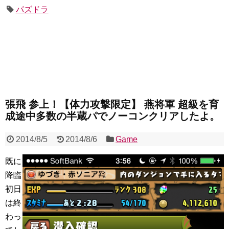
パズドラ
張飛 参上！【体力攻撃限定】 燕将軍 超級を育
成途中多数の半蔵パでノーコンクリアしたよ。
2014/8/5
2014/8/6
Game
既に
降臨
初日
は終
わっ