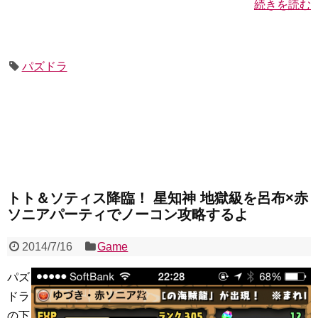
続きを読む
パズドラ
トト＆ソティス降臨！ 星知神 地獄級を呂布×赤
ソニアパーティでノーコン攻略するよ
2014/7/16
Game
パズ
ドラ
の下