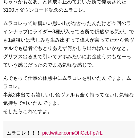
ちゃうかもなあ、と育成も止めておいた所で発表された
3100万ダウンロード記念のムラコレ。
ムラコレって結構いい思い出がなかったんだけど今回のラ
インナップにライダー3種が入ってる所で俄然やる気が。で
も1点狙いは悲しみを生み出すって偉人が言ってたから色ヴ
ァルでも忍者でもとりあえず何かしら出ればいいかなと。
グリプス出るまで引いてアホみたいにお金使うのもなーっ
ていう感じだったのでまあ気軽な感じで。
んでもって仕事の休憩中にムラコレを引いたんですよ。ム
ラコレ。
半蔵2体出ても嬉しいし色ヴァルも全く持ってないし気軽な
気持ちで引いたんですよ。
そしたらこれですよ。
ムラコレ！！！
pic.twitter.com/OhGcbFp7rL