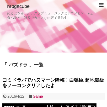
nrpgacube
ぬるぽきゅーぶ。クラブミュージックとアニメとゲームと
食べ物と、雑多でカオスな内容で発信中。
パズドラ
一覧
ヨミドラパでハヌマーン降臨！白猿臣 超地獄級
をノーコンクリアしたよ
2016/4/12
Game