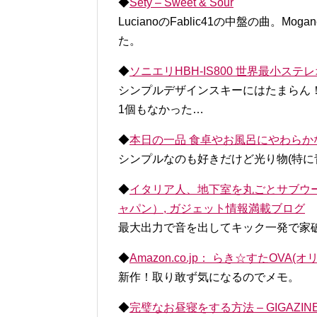
◆
Sety – Sweet & Sour
LucianoのFablic41の中盤の曲。Mogane 
た。
◆
ソニエリHBH-IS800 世界最小ステレオBlu
シンプルデザインスキーにはたまらん
1個もなかった…
◆
本日の一品 食卓やお風呂にやわらかな光を。「
シンプルなのも好きだけど光り物(特に
◆
イタリア人、地下室を丸ごとサブウーファ
ャパン）, ガジェット情報満載ブログ
最大出力で音を出してキック一発で家
◆
Amazon.co.jp： らき☆すたOV
新作！取り敢ず気になるのでメモ。
◆
完璧なお昼寝をする方法 – GIGAZIN