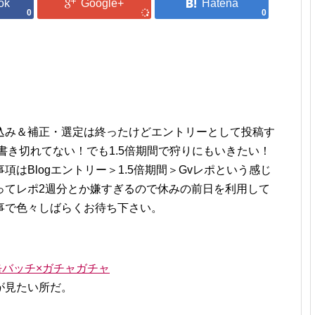
0
0
込み＆補正・選定は終ったけどエントリーとして投稿す
書き切れてない！でも1.5倍期間で狩りにもいきたい！
はBlogエントリー＞1.5倍期間＞Gvレポという感じ
ってレポ2週分とか嫌すぎるので休みの前日を利用して
事で色々しばらくお待ち下さい。
缶バッチ×ガチャガチャ
が見たい所だ。