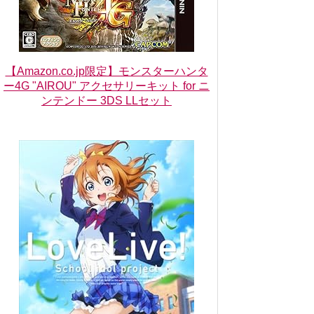
【Amazon.co.jp限定】モンスターハンタ
ー4G "AIROU" アクセサリーキット for ニ
ンテンドー 3DS LLセット