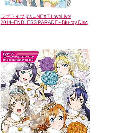
ラブライブ!μ’s→NEXT LoveLive!
2014~ENDLESS PARADE~ Blu-ray Disc