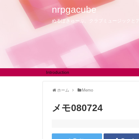
nrpgacube
ぬるぽきゅーぶ。クラブミュージックと
Introduction
ホーム
Memo
メモ080724