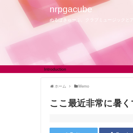
nrpgacube
ぬるぽきゅーぶ。クラブミュージックと
Introduction
ホーム
Memo
ここ最近非常に暑くて