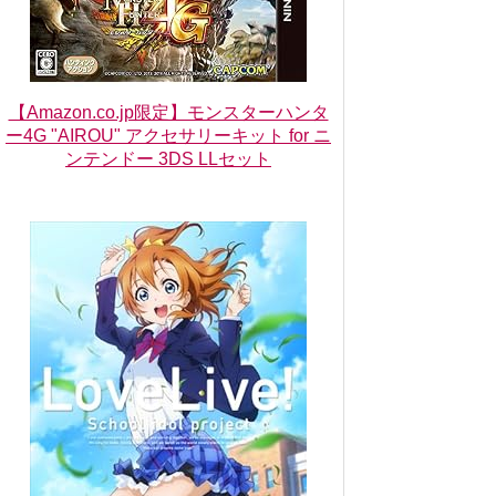
【Amazon.co.jp限定】モンスターハンタ
ー4G "AIROU" アクセサリーキット for ニ
ンテンドー 3DS LLセット