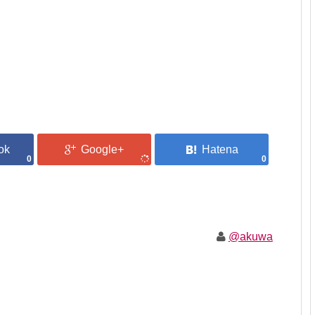
0
0
@akuwa