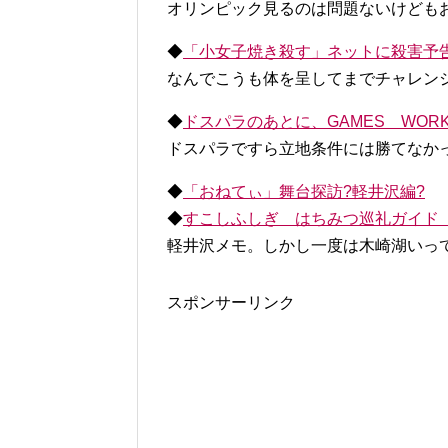
オリンピック見るのは問題ないけども
◆
「小女子焼き殺す」ネットに殺害予告
なんでこうも体を呈してまでチャレン
◆
ドスパラのあとに、GAMES WORKSHOP
ドスパラですら立地条件には勝てなか
◆
「おねてぃ」舞台探訪?軽井沢編?
◆
すこしふしぎ はちみつ巡礼ガイド
軽井沢メモ。しかし一度は木崎湖いっ
スポンサーリンク