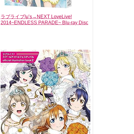
ラブライブ!μ’s→NEXT LoveLive!
2014~ENDLESS PARADE~ Blu-ray Disc