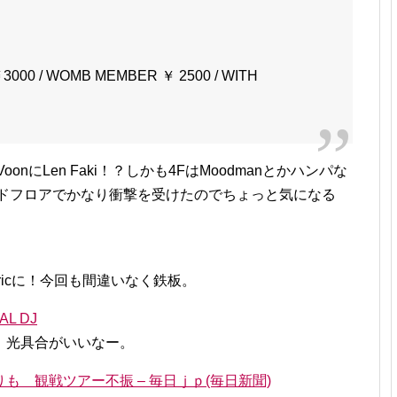
3000 / WOMB MEMBER ￥ 2500 / WITH
Joris VoonにLen Faki！？しかも4FはMoodmanとかハンパな
セカンドフロアでかなり衝撃を受けたのでちょっと気になる
Fabricに！今回も間違いなく鉄板。
TAL DJ
。光具合がいいなー。
 観戦ツアー不振 – 毎日ｊｐ(毎日新聞)