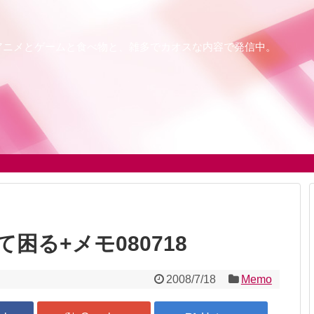
アニメとゲームと食べ物と、雑多でカオスな内容で発信中。
困る+メモ080718
2008/7/18
Memo