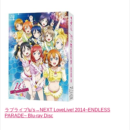
ラブライブ!μ’s→NEXT LoveLive! 2014~ENDLESS
PARADE~ Blu-ray Disc