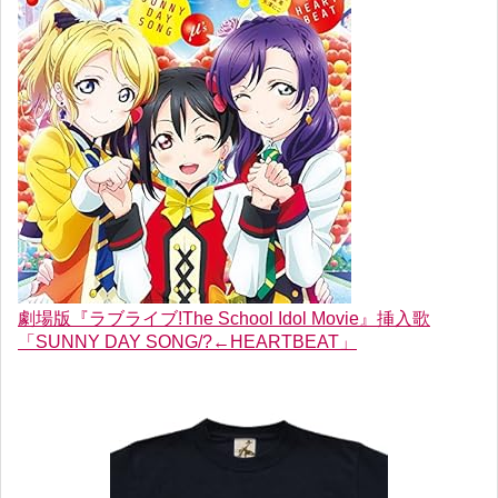
劇場版『ラブライブ!The School Idol Movie』挿入歌
「SUNNY DAY SONG/?←HEARTBEAT」