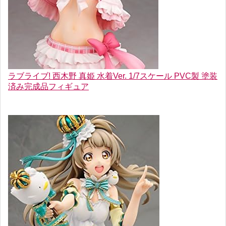
ラブライブ! 西木野 真姫 水着Ver. 1/7スケール PVC製 塗装
済み完成品フィギュア