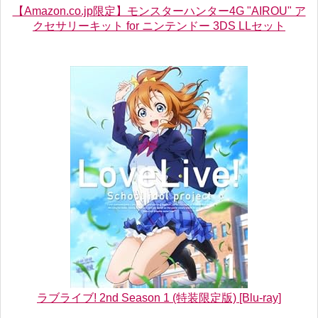
【Amazon.co.jp限定】モンスターハンター4G "AIROU" ア
クセサリーキット for ニンテンドー 3DS LLセット
ラブライブ! 2nd Season 1 (特装限定版) [Blu-ray]