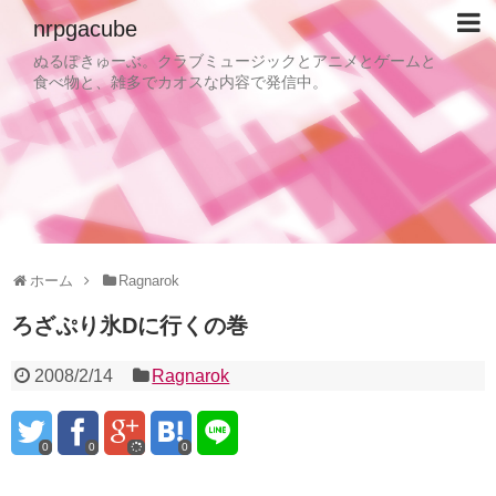
nrpgacube
ぬるぽきゅーぶ。クラブミュージックとアニメとゲームと
食べ物と、雑多でカオスな内容で発信中。
ホーム
Ragnarok
ろざぷり氷Dに行くの巻
2008/2/14
Ragnarok
0
0
0