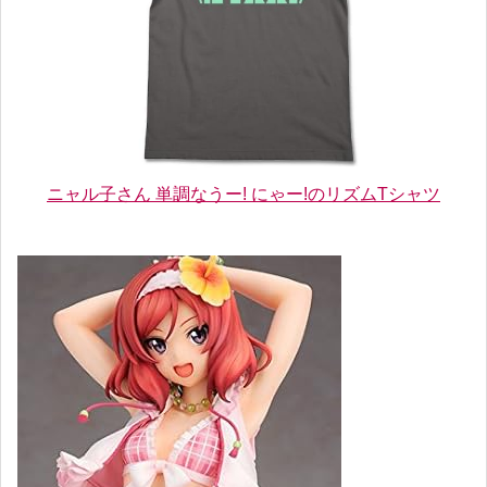
ニャル子さん 単調なうー! にゃー!のリズムTシャツ