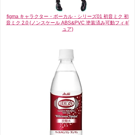
figma キャラクター・ボーカル・シリーズ01 初音ミク 初
音ミク 2.0 (ノンスケール ABS&PVC 塗装済み可動フィギ
ュア)