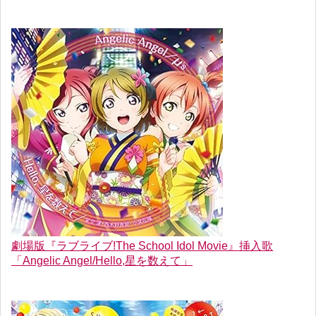
劇場版『ラブライブ!The School Idol Movie』挿入歌
「Angelic Angel/Hello,星を数えて」