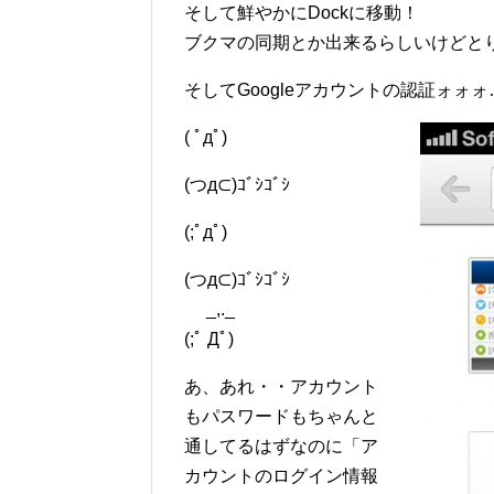
そして鮮やかにDockに移動！
ブクマの同期とか出来るらしいけどと
そしてGoogleアカウントの認証ォォ
( ﾟдﾟ)
(つд⊂)ｺﾞｼｺﾞｼ
(;ﾟдﾟ)
(つд⊂)ｺﾞｼｺﾞｼ
_,._
(;ﾟ Дﾟ)
あ、あれ・・アカウント
もパスワードもちゃんと
通してるはずなのに「ア
カウントのログイン情報