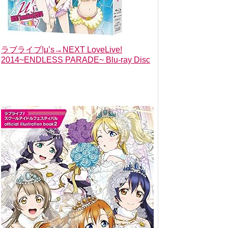
ラブライブ!μ’s→NEXT LoveLive!
2014~ENDLESS PARADE~ Blu-ray Disc