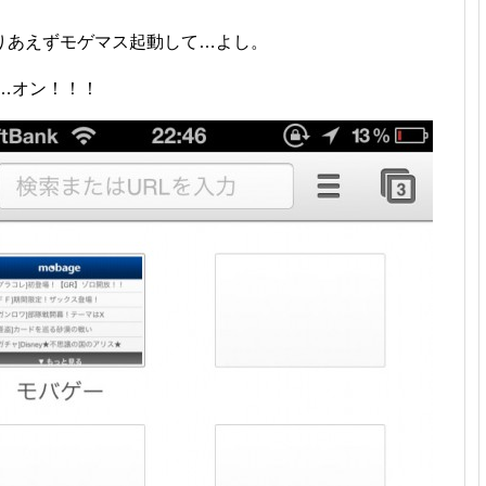
りあえずモゲマス起動して…よし。
ォ…オン！！！