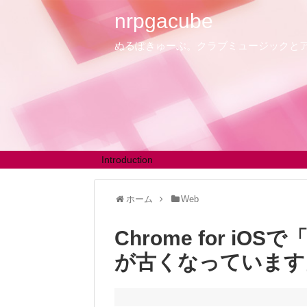
nrpgacube
ぬるぽきゅーぶ。クラブミュージックと
Introduction
ホーム
Web
Chrome for i
が古くなっています