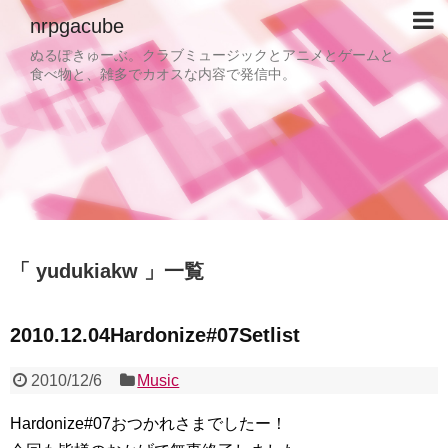
nrpgacube
ぬるぽきゅーぶ。クラブミュージックとアニメとゲームと
食べ物と、雑多でカオスな内容で発信中。
yudukiakw
一覧
2010.12.04Hardonize#07Setlist
2010/12/6
Music
Hardonize#07おつかれさまでしたー！