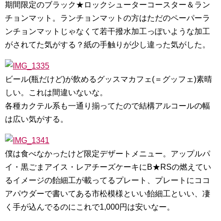
期間限定のブラック★ロックシューターコースター＆ラン
チョンマット。ランチョンマットの方はただのペーパーラ
ンチョンマットじゃなくて若干撥水加工っぽいような加工
がされてた気がする？紙の手触りが少し違った気がした。
ビール(瓶だけど)が飲めるグッスマカフェ(＝グッフェ)素晴
しい。これは間違いないな。
各種カクテル系も一通り揃ってたので結構アルコールの幅
は広い気がする。
僕は食べなかったけど限定デザートメニュー。アップルパ
イ・黒ごまアイス・レアチーズケーキにB★RSの燃えてい
るイメージの飴細工が載ってるプレート、プレートにココ
アパウダーで書いてある市松模様といい飴細工といい、凄
く手が込んでるのにこれで1,000円は安いなー。