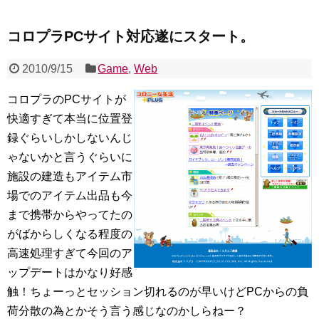
コロプラPCサイト対応遂にスタート。
2010/9/15
Game
,
Web
コロプラのPCサイトが
快適すぎて本当に位置登
録ぐらいしかしないんじ
ゃないかと言うぐらいに
施設の建造もアイテム市
場でのアイテム出品も今
まで携帯からやってたの
がばからしくなる程度の
高速処理すぎて今回のア
ップデートはかなり好感
触！ちょーっとセッション切れるのが早いけどPCからの負
荷分散の為とかそう言う感じなのかしらねー？