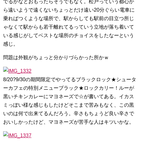
でるかなとおもったらそうでもなく。松戸っていう都心か
ら遠いようで遠くないちょっとだけ遠い20分ぐらい電車に
乗ればつくような場所で、駅からしても駅前の目立つ所じ
ゃなくて駅からも若干離れてるっていう立地が落ち着いて
いる感じがしてベストな場所のチョイスをしたなーという
感じ。
問題は外観がちょっと分かりづらかった所かｗ
8/20?9/30の期間限定でやってるブラックロック★シュータ
ーカフェの特別メニューブラック★ロックカリー！ルーが
黒いチキンカレーにマヨネーズで☆が書いてある。イカス
ミっぽい様な感じもしたけどそこまで苦みもなく、この黒
いのは何で出来てるんだろう。辛さもちょうど良い辛さで
おいしかったけど、マヨネーズが苦手な人はキツいかな。