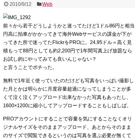
2010/9/12
Web
前々から若干どうしようかと迷ってたけど1ドル86円と相当
円高に拍車がかかってきて海外Webサービスの課金が下が
ってきた所で迷ってたFlickrをPROに。24.95ドル＝高く見
積もって88円としても約2,200円で1年間写真上げ放題なら
お試し的にやってみても良いんじゃない？
と言うことでポチった。
無料で1年近く使っていたのだけども写真をいっぱい撮影し
た月とかは明らかに月度容量超過になってしまうことが多
くて泣く泣くアップロード出来なかった写真もあったし、
1600×1200に縮小してアップロードすることもしばしば。
PROアカウントにすることで容量を気にすることなくオリ
ジナルサイズをそのままアップロード、あとからそのまま
のサイズで閲覧できるというのは写真を選ぶ必要が無くて