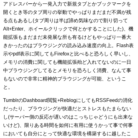
アドレスバーから一発入力で新規タブとかブックマークを
開くとき等のタブ周りの挙動でやっぱりまだまだ不満が残
る点もあるし(タブ周りは半ば諦め気味なので割り切って
Alt+Enter、ホイールクリックで何とかすることにした)、機
能拡張もまだまだ未発展な所も有るけどもやっぱり一番大
きかったのはブラウジングの読み込み速度の向上。Flash表
示やpdf表示に関してもFirefoxと比べると恐ろしく早いし、
メモリの消費に関しても機能拡張殆ど入れてないのに一日
中ブラウジングしてるとメモリを恐ろしく消費、なんて事
もないので非常に精神的ブラウジングが可能、というこ
と。
TumblrのDashboard閲覧+ReblogにしてもRSSFeedの消化
だったり、ブラウジングが快適だとストレスもたまらない
し(サーバー側の反応が遅いのはこっちじゃどうにも出来な
いけど)、限りある時間を如何に有用に使うかって事で何事
においても自分にとって快適な環境を構築するに越したこ