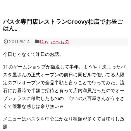
パスタ専門店レストランGroovy柏店でお昼ご
はん。
2010/9/14
Day
,
たべもの
今日じゃなくて昨日のお話。
1Fのゲームショップが撤退して半年、ようやく決まったパ
スタ屋さんの正式オープンの前日に同ビルで働いてる人限
定のプレオープンで全品半額と言うことで行ってみた。流
石にお昼時で半額ご招待と有って店内満員だったのでオー
プンテラスに移動したものの、向いの八百屋さんがうるさ
くて優雅な感じは余り無いｗ
メニューはパスタを中心にかなり種類が多くて目移りし放
題！