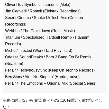
Oliver Ho / Symbolic-Harmonic (Meta)
Jim Geovedi / Rontok (Elektrax Recordings)
Secret Cinema / Shake Ur Tech-Ass (Cocoon
Recordings)
Wehbba / The Crackdown (Reset Music)
Titanium / Spectralised Hardcell Remix (Titanium
Records)
Miche / Infected (Work Hard Play Hard)
Odessa SoundFreaks / Born 2 Bang Fer Br Remix
(Beatform)
Fer Br / Techyhousyfunk (Keep On Techno Records)
Ben Sims / Ain’t No Stoppin’ (Hardogroove)
Fer Br / The Emotions – Original Mix (Special Series)
空腹に耐えながら(前回食べたのは10時間近く前)プレイし
た！