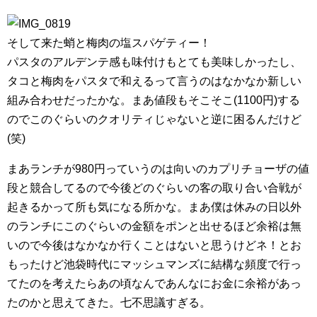
そして来た蛸と梅肉の塩スパゲティー！
パスタのアルデンテ感も味付けもとても美味しかったし、
タコと梅肉をパスタで和えるって言うのはなかなか新しい
組み合わせだったかな。まあ値段もそこそこ(1100円)する
のでこのぐらいのクオリティじゃないと逆に困るんだけど
(笑)
まあランチが980円っていうのは向いのカプリチョーザの値
段と競合してるので今後どのぐらいの客の取り合い合戦が
起きるかって所も気になる所かな。まあ僕は休みの日以外
のランチにこのぐらいの金額をポンと出せるほど余裕は無
いので今後はなかなか行くことはないと思うけどネ！とお
もったけど池袋時代にマッシュマンズに結構な頻度で行っ
てたのを考えたらあの頃なんであんなにお金に余裕があっ
たのかと思えてきた。七不思議すぎる。