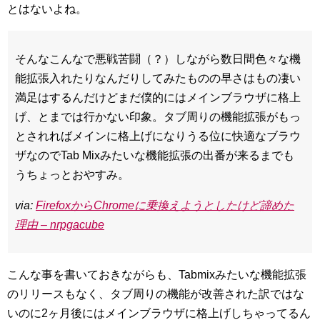
とはないよね。
そんなこんなで悪戦苦闘（？）しながら数日間色々な機
能拡張入れたりなんだりしてみたものの早さはもの凄い
満足はするんだけどまだ僕的にはメインブラウザに格上
げ、とまでは行かない印象。タブ周りの機能拡張がもっ
とされればメインに格上げになりうる位に快適なブラウ
ザなのでTab Mixみたいな機能拡張の出番が来るまでも
うちょっとおやすみ。
via:
FirefoxからChromeに乗換えようとしたけど諦めた
理由 – nrpgacube
こんな事を書いておきながらも、Tabmixみたいな機能拡張
のリリースもなく、タブ周りの機能が改善された訳ではな
いのに2ヶ月後にはメインブラウザに格上げしちゃってるん