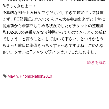
B行ってきたよー！
予算的な都合上＆秋葉でぐだぐだしすぎて限定グッズは買
えず、FC部員証忘れでじゃんけん大会参加出来ずと非常に
開始前から暗雲立ちこめる状況でしたがチケットの整理番
号102-103の連番がかなり神懸かってたのできっとその反動
でしょう、と言うことにしておいて下さい。というかもう
ちょっと前日に準備きっちりするべきですよね、ごめんな
さい。タオルとTシャツで頭いっぱいでしたしおすし。
続きを読む
May'n
,
PhonicNation2010