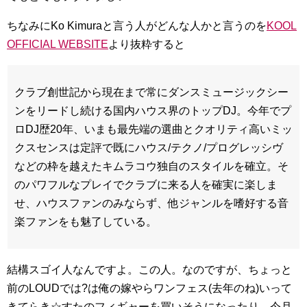
ちなみにKo Kimuraと言う人がどんな人かと言うのを
KOOL
OFFICIAL WEBSITE
より抜粋すると
クラブ創世記から現在まで常にダンスミュージックシー
ンをリードし続ける国内ハウス界のトップDJ。今年でプ
ロDJ歴20年、いまも最先端の選曲とクオリティ高いミッ
クスセンスは定評で既にハウス/テクノ/プログレッシヴ
などの枠を越えたキムラコウ独自のスタイルを確立。そ
のパワフルなプレイでクラブに来る人を確実に楽しま
せ、ハウスファンのみならず、他ジャンルを嗜好する音
楽ファンをも魅了している。
結構スゴイ人なんですよ。この人。なのですが、ちょっと
前のLOUDでは?は俺の嫁やらワンフェス(去年のね)いって
きてらき☆すたのフィギャーを買いそうになったり、今月