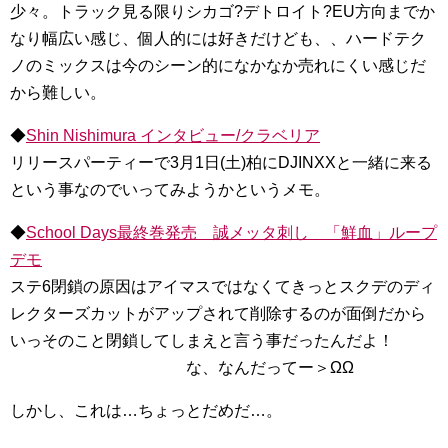
少々。トラック見る限りシカゴ?デトロイト?EU方向までか
なり幅広い感じ、個人的には好きだけども、、ハードテク
ノのミックスは今のシーン的になかなか売れにくい感じだ
から難しい。
◆
Shin Nishimura インタビュー/クラベリア
リリースパーティーで3月1日(土)柏にDJINXXと一緒に来る
という事なのでいってみようかというメモ。
◆
School Days最終巻発売 誠メッタ刺し 「鮮血」ループ
デモ
ステ6閉鎖の原因はアイマスではなくてきっとスクデのディ
レクターズカットがアップされて削除するのが面倒だから
いっそのこと閉鎖してしまえと言う事だったんだよ！
な、なんだってー＞ΩΩ
しかし、これは…ちょっとだめだ…。