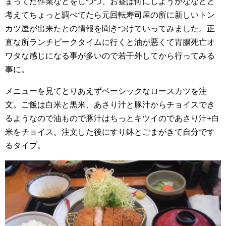
まってた作業などをしつつ、お昼は何にしようかななどと
考えてちょっと調べてたら元回転寿司屋の所に新しいトン
カツ屋が出来たとの情報を聞きつけていってみました。正
直な所ランチピークタイムに行くと油が悪くて胃腸死亡オ
ワタな感じになる事が多いので若干外してから行ってみる
事に。
メニューを見てとりあえずベーシックなロースカツを注
文。ご飯は白米と黒米、あさり汁と豚汁からチョイスでき
るようなので油もので豚汁はちっとキツイのであさり汁+白
米をチョイス。注文した後にすり鉢とごまがきて自分です
るタイプ。