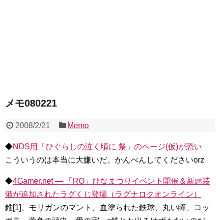
メモ080221
2008/2/21
Memo
◆
NDS用「ひぐらしの泣く頃に 祭」のページ(仮)が恐い
こういうのは本当に大嫌いだ。かんべんしてくださいorz
◆
4Gamer.net ― 「RO」ひなまつりイベント開催＆新頭装
備が追加されたラグくじ登場（ラグナロクオンライン）
錐[1]、モリガンのマント、血塗られた鉄球、丸い瞳、コッ