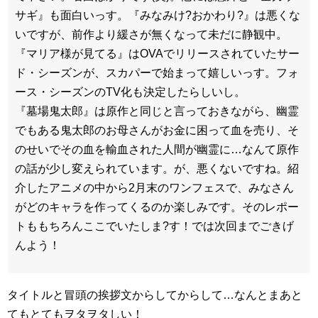
サギ』も面白いっす。『みなみけ?おかわり?』は悪くな
いですが、前作より緩さが無くなって未だに静観中。
『マリア様が見てる』はOVAでリリースされていたサー
ド・シーズンが、スカパーで始まって嬉しいっす。フォ
ース・シーズンのTV化も決定したらしいし。
『墓場鬼太郎』は原作と同じと言っておきながら、幽霊
でもある鬼太郎のお母さんがお金に困って血を売り、そ
のせいでその血を輸血された人間が幽霊に…なんて原作
の話が少し変えられています。が、悪くないですね。紹
介したアニメの中から2月末のワンフェスで、みなさん
がどのキャラを作ってくるのか楽しみです。そのレポー
トももちろんここでいたしま?す！では次回までごきげ
んよう！
タイトルと冒頭の挨拶文からしてからして…なんとまあと
てもとてもヲタヲタしい！