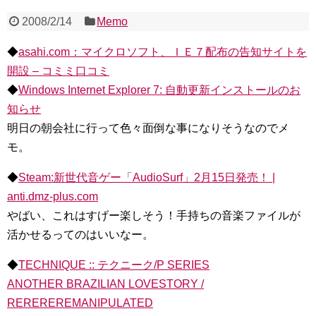
2008/2/14
Memo
◆
asahi.com：マイクロソフト、ＩＥ７配布の告知サイトを
開設 – コミミ口コミ
◆
Windows Internet Explorer 7: 自動更新インストールのお
知らせ
明日の朝会社に行って色々面倒な事になりそうなのでメ
モ。
◆
Steam:新世代音ゲー「AudioSurf」2月15日発売！ |
anti.dmz-plus.com
やばい、これはすげー楽しそう！手持ちの音楽ファイルが
活かせるってのはいいなー。
◆
TECHNIQUE :: テクニーク/P SERIES
ANOTHER BRAZILIAN LOVESTORY /
REREREREMANIPULATED