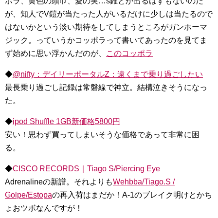
ポラ、黄色の頭巾、愛の実…s錐とか出るはずもないのだ
が、知人でV鎧が当たった人がいるだけに少しは当たるので
はないかという淡い期待をしてしまうところがガンホーマ
ジック。っていうかコッポラって書いてあったのを見てま
ず始めに思い浮かんだのが、
このコッポラ
◆
@nifty：デイリーポータルZ：遠くまで乗り過ごしたい
最長乗り過ごし記録は常磐線で神立。結構泣きそうになっ
た。
◆
ipod Shuffle 1GB新価格5800円
安い！思わず買ってしまいそうな価格であって非常に困
る。
◆
CISCO RECORDS｜Tiago S/Piercing Eye
Adrenalineの新譜。それよりも
Wehbba/Tiago.S /
Golpe/Estopa
の再入荷はまだか！A-1のブレイク明けとかち
ょおツボなんですが！