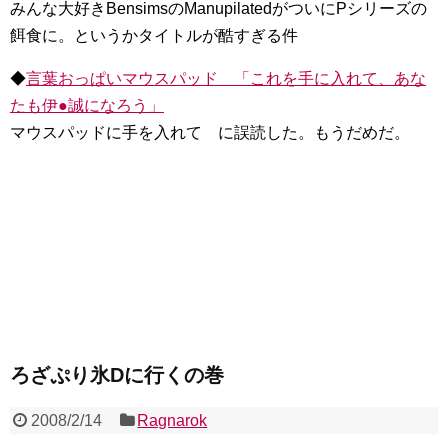
みんな大好きBensimsのManupilatedがついにPシリーズの
餌食に。というかタイトルが酷すぎる件
◆
言葉おっぱいマウスパッド 「これを手に入れて、あな
たも伊●誠になろう」
マウスパッドに手を入れて に誤読した。もうだめだ。
ろざぷり氷Dに行くの巻
2008/2/14
Ragnarok