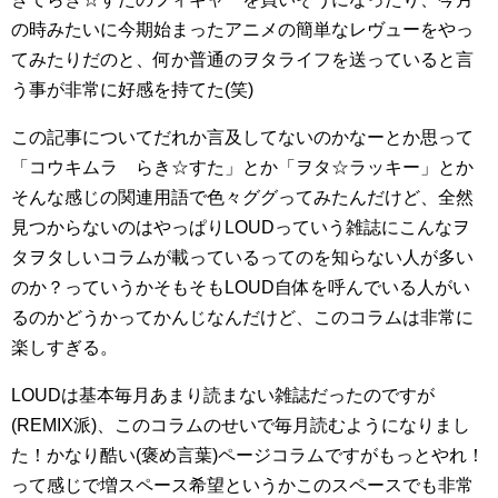
の時みたいに今期始まったアニメの簡単なレヴューをやっ
てみたりだのと、何か普通のヲタライフを送っていると言
う事が非常に好感を持てた(笑)
この記事についてだれか言及してないのかなーとか思って
「コウキムラ らき☆すた」とか「ヲタ☆ラッキー」とか
そんな感じの関連用語で色々ググってみたんだけど、全然
見つからないのはやっぱりLOUDっていう雑誌にこんなヲ
タヲタしいコラムが載っているってのを知らない人が多い
のか？っていうかそもそもLOUD自体を呼んでいる人がい
るのかどうかってかんじなんだけど、このコラムは非常に
楽しすぎる。
LOUDは基本毎月あまり読まない雑誌だったのですが
(REMIX派)、このコラムのせいで毎月読むようになりまし
た！かなり酷い(褒め言葉)ページコラムですがもっとやれ！
って感じで増スペース希望というかこのスペースでも非常