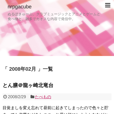
nrpgacube
ぬるぽきゅーぶ。クラブミュージックとアニメとゲームと
食べ物と、雑多でカオスな内容で発信中。
2008年02月
一覧
とん膳＠龍ヶ崎北竜台
2008/2/29
たべもの
目覚ましを変え忘れて昼前に起きてしまったので色々と貯