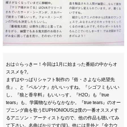
おは☆らっきー！今回は1月に始まった番組の中からオ
ススメを?。
まずはやっぱりシャフト制作の『俗・さよなら絶望先
生』、と『ペルソナ』がいいっすね。『シゴフミもいい
し、『狼と香辛料』もいいっす。『H2O』も『true
tears』も、学園物ながらなかなか。『true tears』のオー
プニング曲を歌うEUPHONIOUSは僕の一番オススメす
るアニソン・アーティストなので、他の作品も聴いてみ
て下さい。名曲ばかりです(笑)。他には意外と『全力ウ