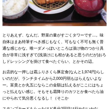
とりあえず、なんだ。野菜の量がすごくタワーです…。味
自体はまあ特筆すべき感じもなく、可もなく不可も無く普
通な感じかな。唯一ダメっぽいところは漬け物のつかり具
合が非常に浅すぎて(浅漬けにも程があると思うのだが)おろ
しドレッシングを掛けて食べたぐらい、とかその辺。
お店的な一押しは霜ふりさくら豚定食(なんと1,974円)らし
いのだが、ランチタイムから2,000円弱もはらえないよな
ー。富貴とか丸五にならこの金額は払えるがここにはちょ
っと払えない感じ。そもそも霜降りのカツとか食べたら油
にやられて気分悪くなるし！（そこか
スタンプカードもらったけど多分2回目は行かないかな。