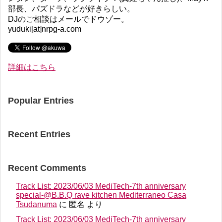
部長、パズドラなどが好きらしい。
DJのご相談はメールでドウゾー。
yuduki[at]nrpg-a.com
詳細はこちら
Popular Entries
Recent Entries
Recent Comments
Track List: 2023/06/03 MediTech-7th anniversary
special-@B.B.Q rave kitchen Mediterraneo Casa
Tsudanuma
に
匿名
より
Track List: 2023/06/03 MediTech-7th anniversary