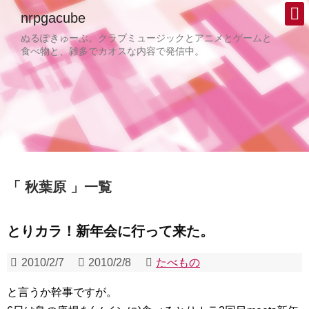
nrpgacube
ぬるぽきゅーぶ。クラブミュージックとアニメとゲームと
食べ物と、雑多でカオスな内容で発信中。
秋葉原
一覧
とりカラ！新年会に行って来た。
2010/2/7
2010/2/8
たべもの
と言うか幹事ですが。