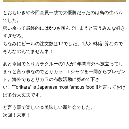
とおもいきや今回全員一致で大優勝だったのは鳥の生ハム
でした。
勢い余って最終的には6つも頼んでしまうと言うみんな好き
すぎだろ。
ちなみにビールの注文数は17でした。1人3.8杯計算なので
そんなのんでませんネ！
あと今回でとりカラクルーの1人が1年間海外へ旅立ってし
まうと言う事なのでとりカラ！Tシャツを一同からプレゼン
ト。海外でもとりカラの布教活動に努めて下さ
い。”Torikara” is Japanese most famous food!!!と言っておけ
ば多分大丈夫です。
と言う事で楽しい＆美味しい新年会でした。
次回！未定！