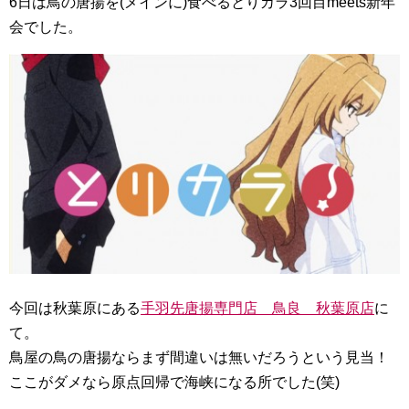
6日は鳥の唐揚を(メインに)食べるとりカラ3回目meets新年
会でした。
今回は秋葉原にある
手羽先唐揚専門店 鳥良 秋葉原店
に
て。
鳥屋の鳥の唐揚ならまず間違いは無いだろうという見当！
ここがダメなら原点回帰で海峡になる所でした(笑)