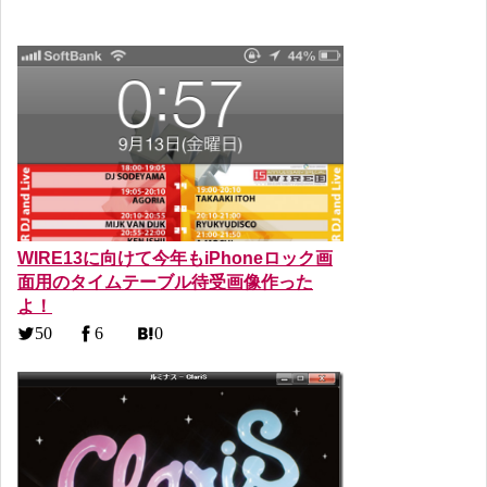
WIRE13に向けて今年もiPhoneロック画
面用のタイムテーブル待受画像作った
よ！
50
6
0