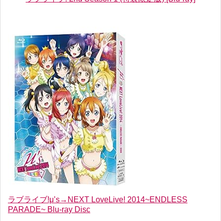
ラブライブ!μ’s→NEXT LoveLive! 2014~ENDLESS
PARADE~ Blu-ray Disc