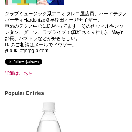
クラブミュージック系アニオタレコ屋店員。ハードテクノ
パーティHardonize＠早稲田オーガナイザー。
重めのテクノ中心にDJやってます。その他ウィルキンソ
ンタン、ダーツ、ラブライブ！(真姫ちゃん推し)、May'n
部長、パズドラなどが好きらしい。
DJのご相談はメールでドウゾー。
yuduki[at]nrpg-a.com
詳細はこちら
Popular Entries