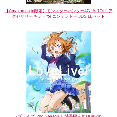
【Amazon.co.jp限定】モンスターハンター4G "AIROU" ア
クセサリーキット for ニンテンドー 3DS LLセット
ラブライブ! 2nd Season 1 (特装限定版) [Blu-ray]