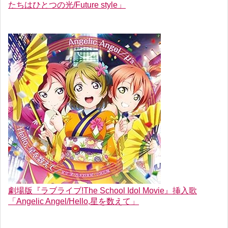
たちはひとつの光/Future style」
劇場版『ラブライブ!The School Idol Movie』挿入歌
「Angelic Angel/Hello,星を数えて」