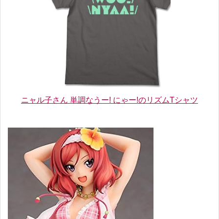
ニャル子さん 単調なうー! にゃー!のリズムTシャツ