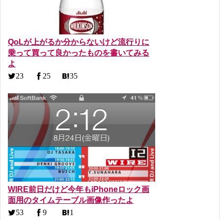
QoLが上がるか分からないけど流行りに
乗って買って良かったものを書いてみる
よ
23
25
35
WIRE前日だけど今年もiPhoneロック画
面用のタイムテーブル画像作ったよ
53
9
1