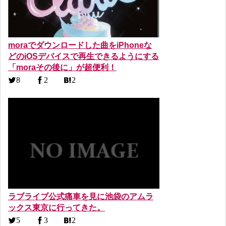
moraでダウンロードした曲をiPhoneな
どのiOSデバイスで再生できるようにする
「moraその後に」が超便利！
8
2
2
ラブライブ公式痛車を見に池袋のアムラ
ックス東京に行ってきた。
5
3
2