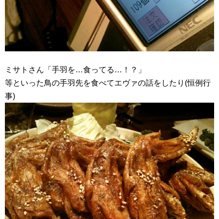
ミサトさん「手羽を…食ってる…！？」
等といった鳥の手羽先を食べてエヴァの話をしたり(恒例行
事)