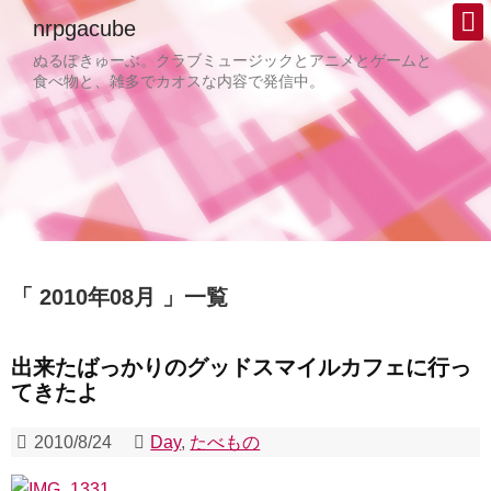
nrpgacube
ぬるぽきゅーぶ。クラブミュージックとアニメとゲームと
食べ物と、雑多でカオスな内容で発信中。
2010年08月
一覧
出来たばっかりのグッドスマイルカフェに行っ
てきたよ
2010/8/24
Day
,
たべもの