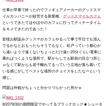
仕事が早番で終ったのでフィギュアメーカーのグッドスマ
イルカンパニーが経営する新業種、
グッドスマイルカフェ
というできたてほやほやのカフェに行ってディナータイム
をキメてきたのであった！
皆様お馴染みグッスマがカフェやるって事で平日でも混ん
でるかなとおもったらそうでもなく。松戸っていう都心か
ら遠いようで遠くないちょっとだけ遠い20分ぐらい電車に
乗ればつくような場所で、駅からしても駅前の目立つ所じ
ゃなくて駅からも若干離れてるっていう立地が落ち着いて
いる感じがしてベストな場所のチョイスをしたなーという
感じ。
問題は外観がちょっと分かりづらかった所かｗ
8/20?9/30の期間限定でやってるブラックロック★シュータ