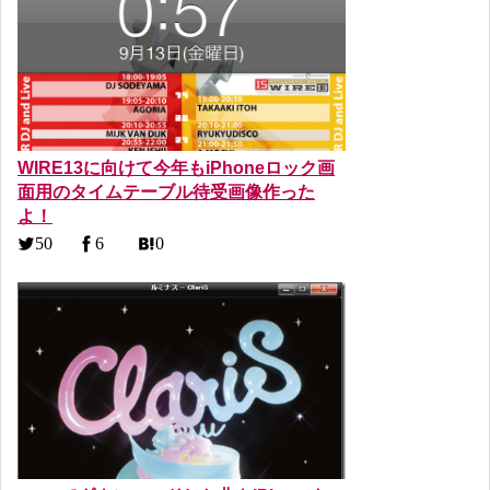
WIRE13に向けて今年もiPhoneロック画
面用のタイムテーブル待受画像作った
よ！
50
6
0