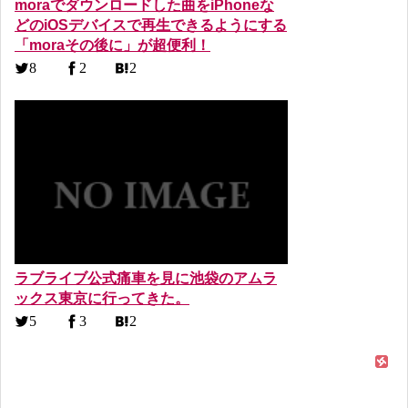
moraでダウンロードした曲をiPhoneな
どのiOSデバイスで再生できるようにする
「moraその後に」が超便利！
8
2
2
ラブライブ公式痛車を見に池袋のアムラ
ックス東京に行ってきた。
5
3
2