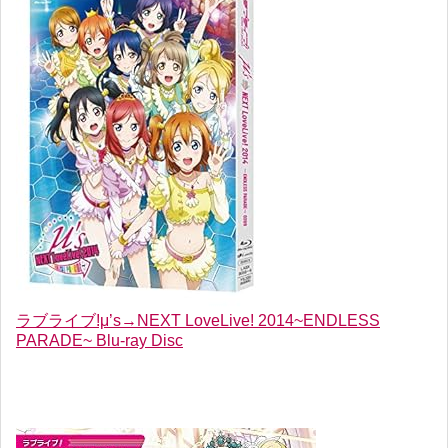
ラブライブ!μ’s→NEXT LoveLive! 2014~ENDLESS
PARADE~ Blu-ray Disc