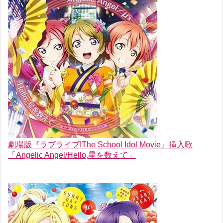
劇場版『ラブライブ!The School Idol Movie』挿入歌
「Angelic Angel/Hello,星を数えて」