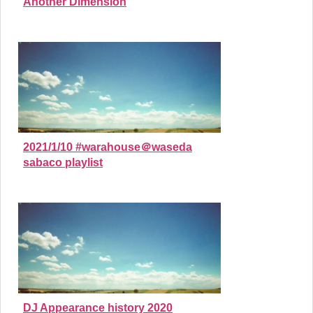
Another Dimension
2021/1/10 #warahouse＠waseda
sabaco playlist
DJ Appearance history 2020