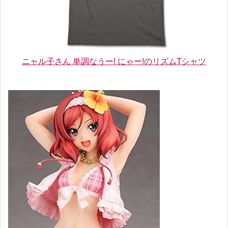
ニャル子さん 単調なうー! にゃー!のリズムTシャツ