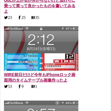
QoLが上がるか分からないけど流行りに
乗って買って良かったものを書いてみる
よ
23
25
35
WIRE前日だけど今年もiPhoneロック画
面用のタイムテーブル画像作ったよ
53
9
1