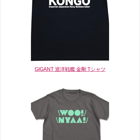
GIGANT 巡洋戦艦 金剛 Tシャツ