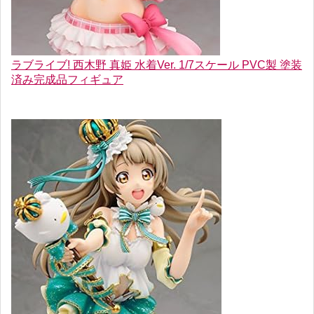
ラブライブ! 西木野 真姫 水着Ver. 1/7スケール PVC製 塗装
済み完成品フィギュア