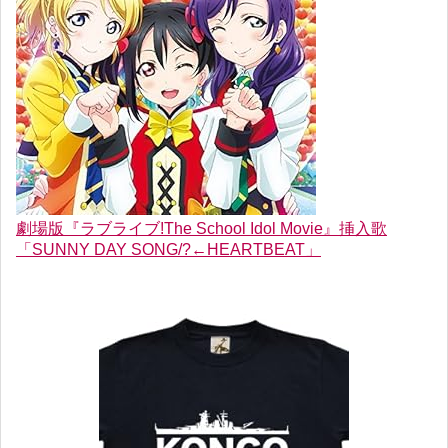
劇場版『ラブライブ!The School Idol Movie』挿入歌
「SUNNY DAY SONG/?←HEARTBEAT」