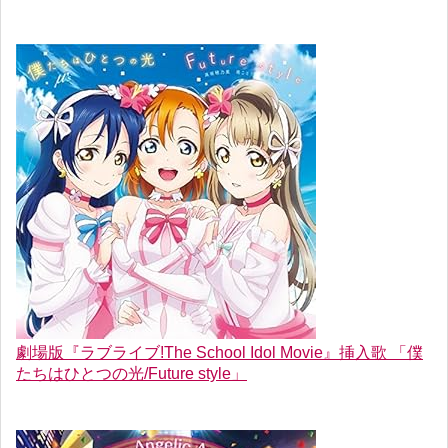
劇場版『ラブライブ!The School Idol Movie』挿入歌 「僕
たちはひとつの光/Future style」