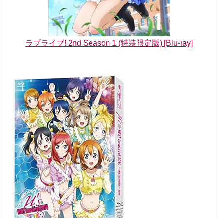
ラブライブ! 2nd Season 1 (特装限定版) [Blu-ray]