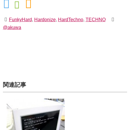
FunkyHard
,
Hardonize
,
HardTechno
,
TECHNO
@akuwa
関連記事