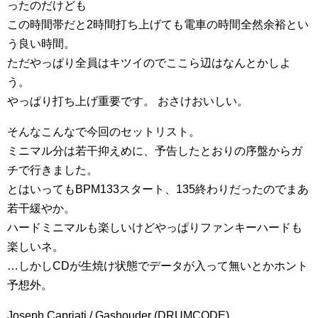
ったのだけども
この時間帯だと2時間打ち上げても電車の時間全然余裕とい
う良い時間。
ただやっぱり全員はキツイのでここら辺はなんとかしよ
う。
やっぱり打ち上げ重要です。 おさけおいしい。
そんなこんなで今回のセットリスト。
ミニマル分は若干抑えめに、予告したとおりの序盤からガ
チで行きました。
とはいってもBPM133スタート、135終わりだったのでまあ
若干緩やか。
ハードミニマルも楽しいけどやっぱりファンキーハードも
楽しいネ。
…しかしCDが生焼け状態でデータが入って無いとかホント
予想外。
Joseph Capriati / Gashouder (DRUMCODE)