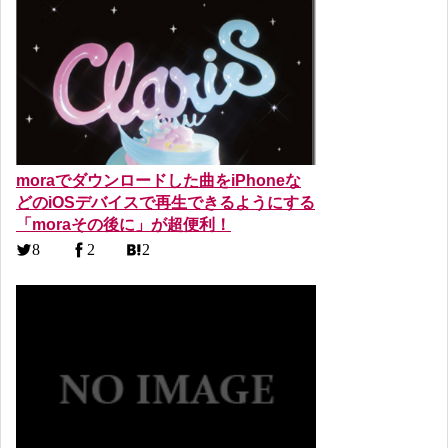
moraでダウンロードした曲をiPhoneな
どのiOSデバイスで再生できるようにする
「moraその後に」が超便利！
8
2
2