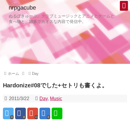
nrpgacube
ぬるぽきゅーぶ。クラブミュージックとアニメとゲームと
食べ物と、雑多でカオスな内容で発信中。
ホーム
Day
Hardonize#08でした+セトリも書くよ。
2011/3/22
Day
,
Music
0
0
0