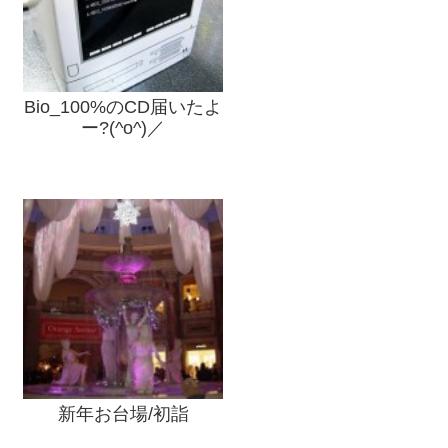
Bio_100%のCD届いたよ
ー?(^o^)／
新年お台場/初詣