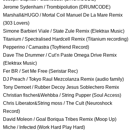
Jerome Sydenham / Trombipolution (DRUMCODE)
Marshall&HUGO / Mortal Coil Manuel De La Mare Remix
(303 Lovers)
Simone Barbieri Viale / State Zule Remix (Elektrax Music)
Titanium / Spectralised Hardcell Remix (Titanium recording)
Pepperino / Camastra (Toyfriend Record)
Dave The Drummer / Cut’n Paste Omega Drive Remix
(Elektrax Music)
Fer BR / Set Me Free (Seristar Rec)
DJ Preach / Tokyo Raul Mezcolanza Remix (audio family)
Tony Demoet / Rubber Decoy Jesus Soblechero Remix
Christian fischer&Wehbba / String Pupper (Soul Access)
Chris Liberator&String moss / The Cult (Neuroshock
Record)
David Moleon / Goal Boriqua Tribes Remix (Moop Up)
Miche / Infected (Work Hard Play Hard)