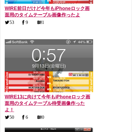
WIRE前日だけど今年もiPhoneロック画
面用のタイムテーブル画像作ったよ
53
9
1
WIRE13に向けて今年もiPhoneロック画
面用のタイムテーブル待受画像作った
よ！
50
6
0