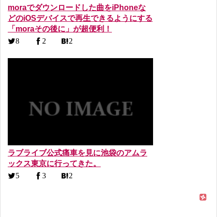
moraでダウンロードした曲をiPhoneな
どのiOSデバイスで再生できるようにする
「moraその後に」が超便利！
8
2
2
ラブライブ公式痛車を見に池袋のアムラ
ックス東京に行ってきた。
5
3
2