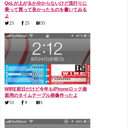
QoLが上がるか分からないけど流行りに
乗って買って良かったものを書いてみる
よ
23
25
35
WIRE前日だけど今年もiPhoneロック画
面用のタイムテーブル画像作ったよ
53
9
1