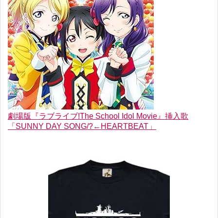
劇場版『ラブライブ!The School Idol Movie』挿入歌
「SUNNY DAY SONG/?←HEARTBEAT」