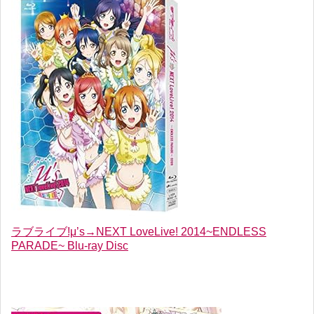
ラブライブ!μ’s→NEXT LoveLive! 2014~ENDLESS
PARADE~ Blu-ray Disc