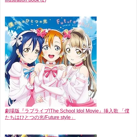
劇場版『ラブライブ!The School Idol Movie』挿入歌 「僕
たちはひとつの光/Future style」