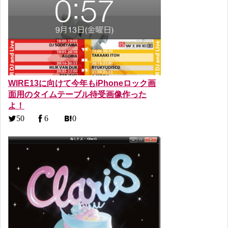
WIRE13に向けて今年もiPhoneロック画
面用のタイムテーブル待受画像作った
よ！
50
6
0