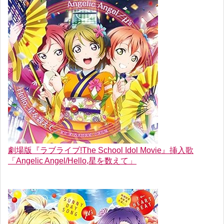
劇場版『ラブライブ!The School Idol Movie』挿入歌
「Angelic Angel/Hello,星を数えて」