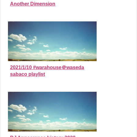
Another Dimension
2021/1/10 #warahouse＠waseda
sabaco playlist