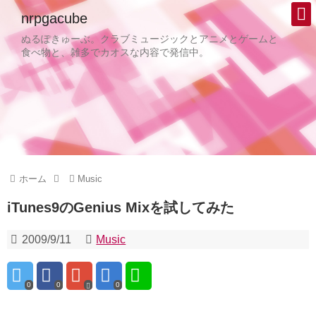
nrpgacube
ぬるぽきゅーぶ。クラブミュージックとアニメとゲームと
食べ物と、雑多でカオスな内容で発信中。
ホーム
Music
iTunes9のGenius Mixを試してみた
2009/9/11
Music
0
0
0