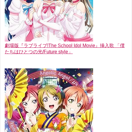
劇場版『ラブライブ!The School Idol Movie』挿入歌 「僕
たちはひとつの光/Future style」