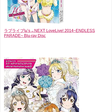
ラブライブ!μ’s→NEXT LoveLive! 2014~ENDLESS
PARADE~ Blu-ray Disc