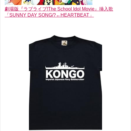
劇場版『ラブライブ!The School Idol Movie』挿入歌
「SUNNY DAY SONG/?←HEARTBEAT」