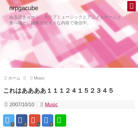
nrpgacube
ぬるぽきゅーぶ。クラブミュージックとアニメとゲームと
食べ物と、雑多でカオスな内容で発信中。
ホーム
Music
これはああああ１１１２４１５２３４５
2007/10/10
Music
0
0
0