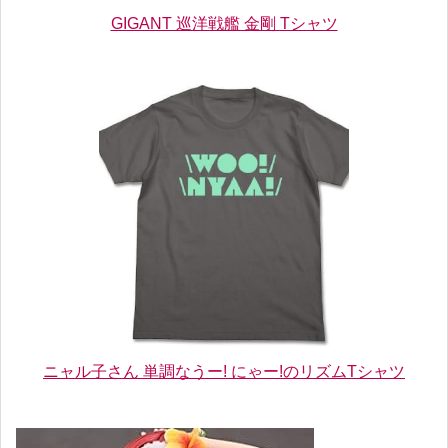
GIGANT 巡洋戦艦 金剛 Tシャツ
ニャル子さん 単調なうー! にゃー!のリズムTシャツ