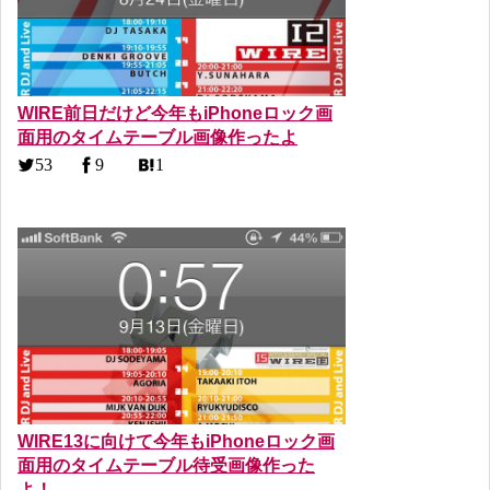
WIRE前日だけど今年もiPhoneロック画
面用のタイムテーブル画像作ったよ
53
9
1
WIRE13に向けて今年もiPhoneロック画
面用のタイムテーブル待受画像作った
よ！