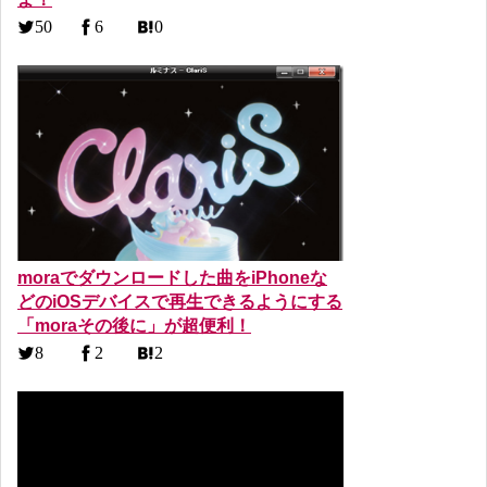
50
6
0
moraでダウンロードした曲をiPhoneな
どのiOSデバイスで再生できるようにする
「moraその後に」が超便利！
8
2
2