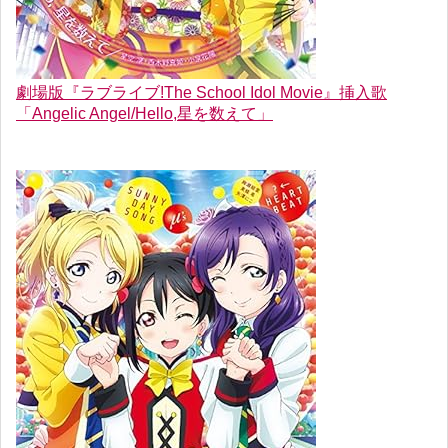
劇場版『ラブライブ!The School Idol Movie』挿入歌
「Angelic Angel/Hello,星を数えて」