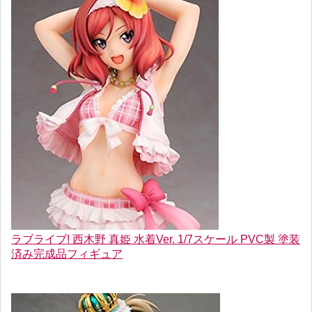
ラブライブ! 西木野 真姫 水着Ver. 1/7スケール PVC製 塗装
済み完成品フィギュア