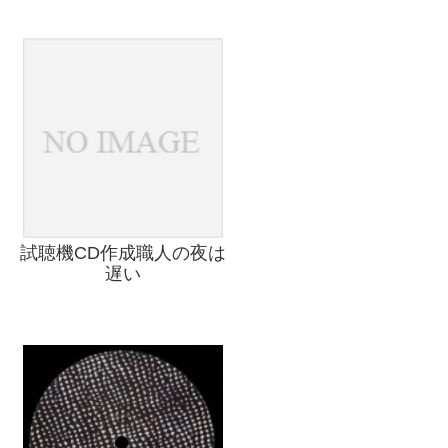
試聴機CD作成職人の夜は
遅い