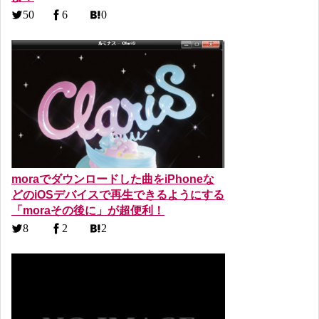
50
6
0
moraでダウンロードした曲をiPhoneな
どのiOSデバイスで再生できるようにする
「moraその後に」が超便利！
8
2
2