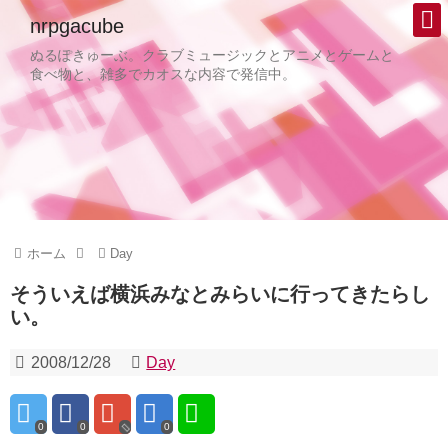
nrpgacube
ぬるぽきゅーぶ。クラブミュージックとアニメとゲームと
食べ物と、雑多でカオスな内容で発信中。
ホーム
Day
そういえば横浜みなとみらいに行ってきたらし
い。
2008/12/28
Day
0
0
0