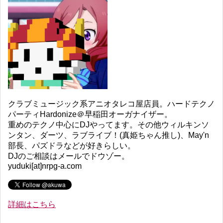
クラブミュージック系アニオタレコ屋店員。ハードテクノ
パーティHardonize＠早稲田オーガナイザー。
重めのテクノ中心にDJやってます。その他ウィルキンソ
ンタン、ダーツ、ラブライブ！(真姫ちゃん推し)、May'n
部長、パズドラなどが好きらしい。
DJのご相談はメールでドウゾー。
yuduki[at]nrpg-a.com
詳細はこちら