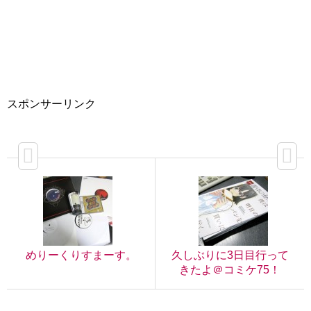
スポンサーリンク
めりーくりすまーす。
久しぶりに3日目行って
きたよ＠コミケ75！