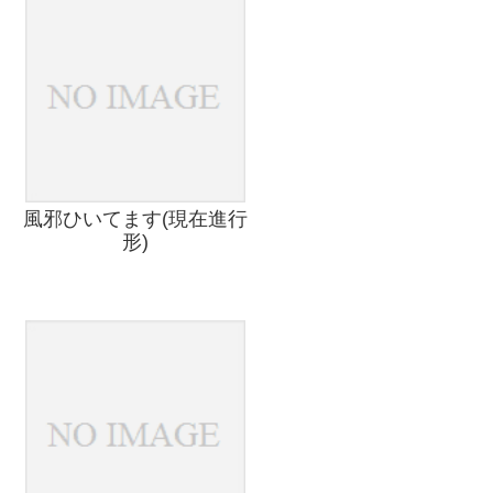
風邪ひいてます(現在進行
形)