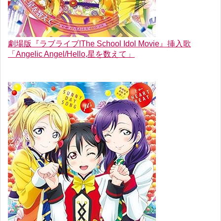
劇場版『ラブライブ!The School Idol Movie』挿入歌
「Angelic Angel/Hello,星を数えて」