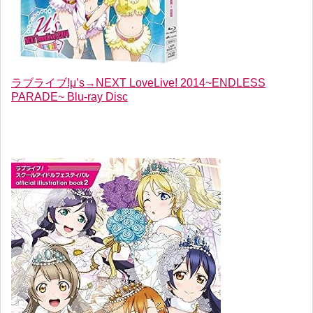
ラブライブ!μ’s→NEXT LoveLive! 2014~ENDLESS
PARADE~ Blu-ray Disc