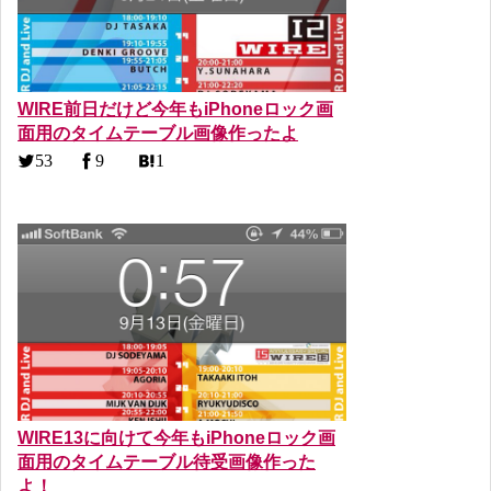
WIRE前日だけど今年もiPhoneロック画
面用のタイムテーブル画像作ったよ
53
9
1
WIRE13に向けて今年もiPhoneロック画
面用のタイムテーブル待受画像作った
よ！