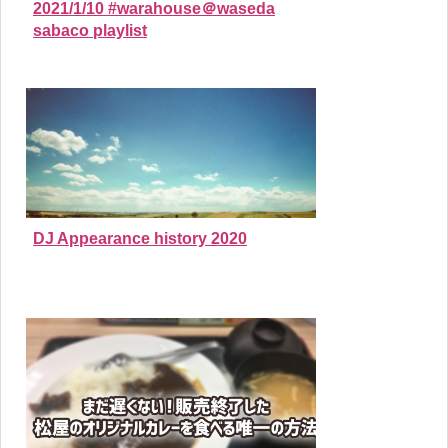
2021/1/10 #warahouse＠waseda
sabaco playlist
DJ Appearance history 2020