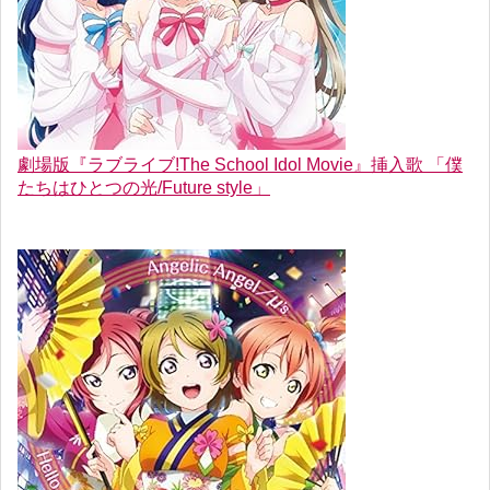
劇場版『ラブライブ!The School Idol Movie』挿入歌 「僕
たちはひとつの光/Future style」