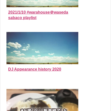
2021/1/10 #warahouse＠waseda
sabaco playlist
DJ Appearance history 2020