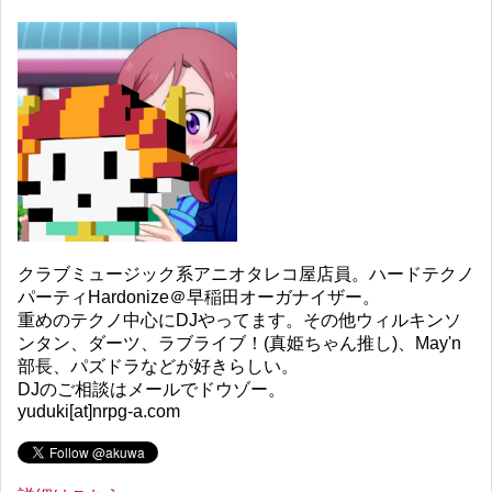
クラブミュージック系アニオタレコ屋店員。ハードテクノ
パーティHardonize＠早稲田オーガナイザー。
重めのテクノ中心にDJやってます。その他ウィルキンソ
ンタン、ダーツ、ラブライブ！(真姫ちゃん推し)、May'n
部長、パズドラなどが好きらしい。
DJのご相談はメールでドウゾー。
yuduki[at]nrpg-a.com