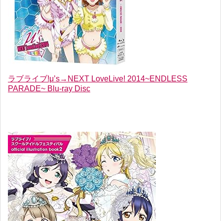
ラブライブ!μ’s→NEXT LoveLive! 2014~ENDLESS
PARADE~ Blu-ray Disc