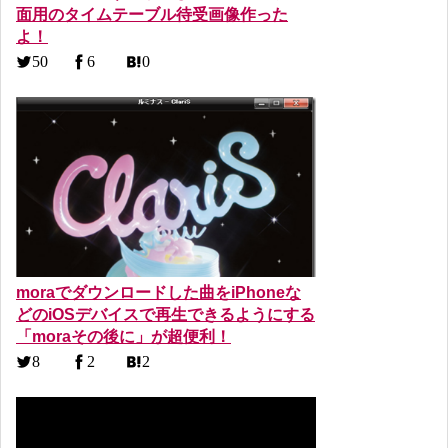
面用のタイムテーブル待受画像作った
よ！
50
6
0
moraでダウンロードした曲をiPhoneな
どのiOSデバイスで再生できるようにする
「moraその後に」が超便利！
8
2
2