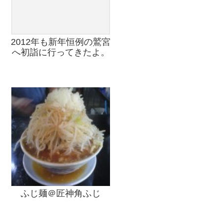
2012年も新年恒例の鷲宮
へ初詣に行ってきたよ。
ふじ麺＠匠神角ふじ