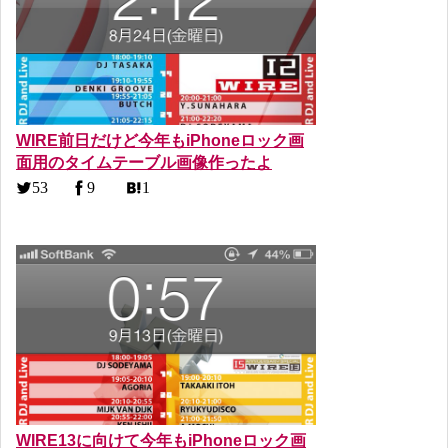
WIRE前日だけど今年もiPhoneロック画
面用のタイムテーブル画像作ったよ
53
9
1
WIRE13に向けて今年もiPhoneロック画