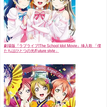
劇場版『ラブライブ!The School Idol Movie』挿入歌 「僕
たちはひとつの光/Future style」