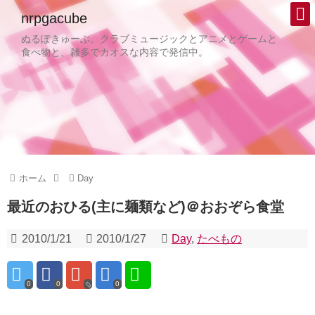
nrpgacube
ぬるぽきゅーぶ。クラブミュージックとアニメとゲームと
食べ物と、雑多でカオスな内容で発信中。
ホーム
Day
最近のおひる(主に麺類など)＠おおぞら食堂
2010/1/21
2010/1/27
Day
,
たべもの
0
0
0