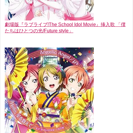
劇場版『ラブライブ!The School Idol Movie』挿入歌 「僕
たちはひとつの光/Future style」