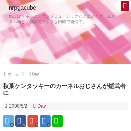
nrpgacube
ぬるぽきゅーぶ。クラブミュージックとアニメとゲームと
食べ物と、雑多でカオスな内容で発信中。
ホーム
Day
秋葉ケンタッキーのカーネルおじさんが鎧武者
に
2008/5/2
Day
0
0
0