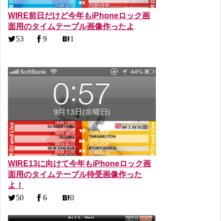
WIRE前日だけど今年もiPhoneロック画
面用のタイムテーブル画像作ったよ
53
9
1
WIRE13に向けて今年もiPhoneロック画
面用のタイムテーブル待受画像作った
よ！
50
6
0