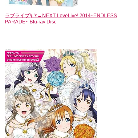
ラブライブ!μ’s→NEXT LoveLive! 2014~ENDLESS
PARADE~ Blu-ray Disc