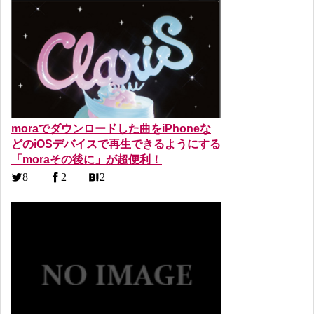
moraでダウンロードした曲をiPhoneな
どのiOSデバイスで再生できるようにする
「moraその後に」が超便利！
8
2
2