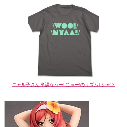
ニャル子さん 単調なうー! にゃー!のリズムTシャツ