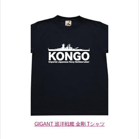
GIGANT 巡洋戦艦 金剛 Tシャツ