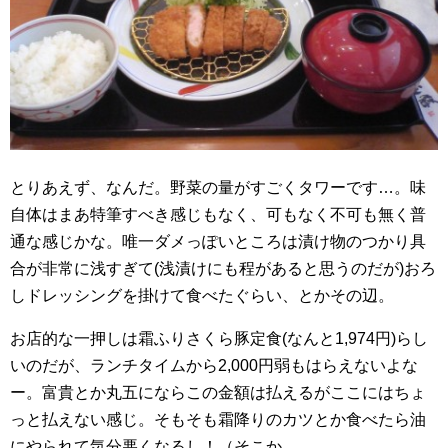
とりあえず、なんだ。野菜の量がすごくタワーです…。味
自体はまあ特筆すべき感じもなく、可もなく不可も無く普
通な感じかな。唯一ダメっぽいところは漬け物のつかり具
合が非常に浅すぎて(浅漬けにも程があると思うのだが)おろ
しドレッシングを掛けて食べたぐらい、とかその辺。
お店的な一押しは霜ふりさくら豚定食(なんと1,974円)らし
いのだが、ランチタイムから2,000円弱もはらえないよな
ー。富貴とか丸五にならこの金額は払えるがここにはちょ
っと払えない感じ。そもそも霜降りのカツとか食べたら油
にやられて気分悪くなるし！（そこか