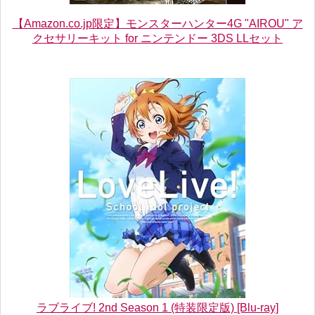
【Amazon.co.jp限定】モンスターハンター4G "AIROU" ア
クセサリーキット for ニンテンドー 3DS LLセット
ラブライブ! 2nd Season 1 (特装限定版) [Blu-ray]