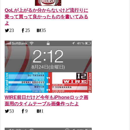
QoLが上がるか分からないけど流行りに
乗って買って良かったものを書いてみる
よ
23
25
35
WIRE前日だけど今年もiPhoneロック画
面用のタイムテーブル画像作ったよ
53
9
1