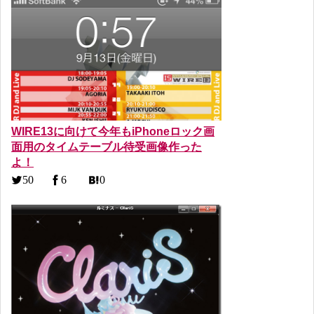
WIRE13に向けて今年もiPhoneロック画
面用のタイムテーブル待受画像作った
よ！
50
6
0