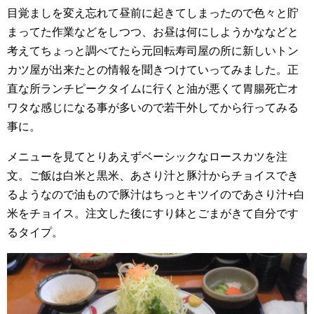
目覚ましを変え忘れて昼前に起きてしまったので色々と貯
まってた作業などをしつつ、お昼は何にしようかななどと
考えてちょっと調べてたら元回転寿司屋の所に新しいトン
カツ屋が出来たとの情報を聞きつけていってみました。正
直な所ランチピークタイムに行くと油が悪くて胃腸死亡オ
ワタな感じになる事が多いので若干外してから行ってみる
事に。
メニューを見てとりあえずベーシックなロースカツを注
文。ご飯は白米と黒米、あさり汁と豚汁からチョイスでき
るようなので油もので豚汁はちっとキツイのであさり汁+白
米をチョイス。注文した後にすり鉢とごまがきて自分です
るタイプ。