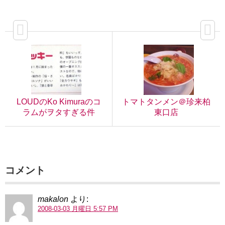
LOUDのKo Kimuraのコ
トマトタンメン＠珍来柏
ラムがヲタすぎる件
東口店
コメント
makalon
より:
2008-03-03 月曜日 5:57 PM