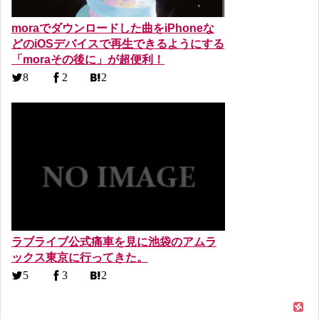
moraでダウンロードした曲をiPhoneな
どのiOSデバイスで再生できるようにする
「moraその後に」が超便利！
8
2
2
ラブライブ公式痛車を見に池袋のアムラ
ックス東京に行ってきた。
5
3
2