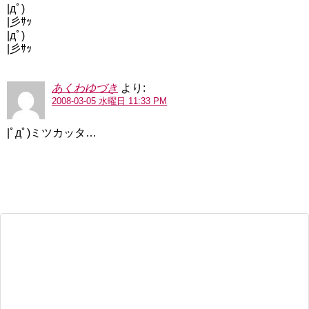
|дﾟ)
|彡ｻｯ
|дﾟ)
|彡ｻｯ
あくわゆづき
より:
2008-03-05 水曜日 11:33 PM
|ﾟдﾟ)ミツカッタ…