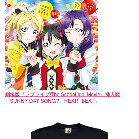
劇場版『ラブライブ!The School Idol Movie』挿入歌
「SUNNY DAY SONG/?←HEARTBEAT」