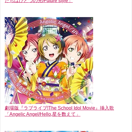
たちはひとつの光/Future style」
劇場版『ラブライブ!The School Idol Movie』挿入歌
「Angelic Angel/Hello,星を数えて」