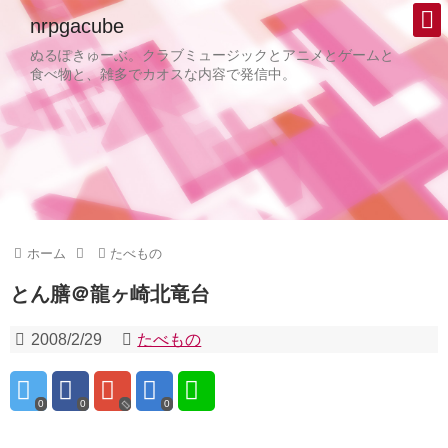
nrpgacube
ぬるぽきゅーぶ。クラブミュージックとアニメとゲームと
食べ物と、雑多でカオスな内容で発信中。
ホーム
たべもの
とん膳＠龍ヶ崎北竜台
2008/2/29
たべもの
0
0
0