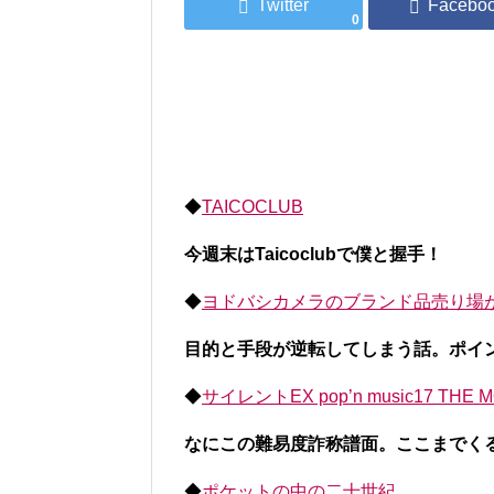
0
◆
TAICOCLUB
今週末はTaicoclubで僕と握手！
◆
ヨドバシカメラのブランド品売り場
目的と手段が逆転してしまう話。ポイ
◆
サイレントEX pop’n music17 THE
なにこの難易度詐称譜面。ここまでく
◆
ポケットの中の二十世紀