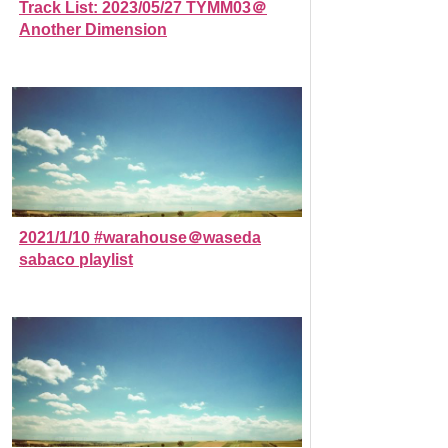
Track List: 2023/05/27 TYMM03＠
Another Dimension
2021/1/10 #warahouse＠waseda
sabaco playlist