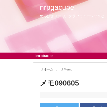
nrpgacube
ぬるぽきゅーぶ。クラブミュージックと
Introduction
ホーム
Memo
メモ090605