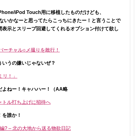
one/iPod Touch用に移植したものだけども、
ーこないかなーと思ってたらこっちにきたー！と言うことで
間表示とスリープ回避してくれるオプション付けて欲し
バーチャル○メ撮りを敢行！
ういうの嫌いじゃないぜ？
ミリ！」
だよねー！キャハハー！（AA略
ャトル打ち上げに招待へ
！を誰か！
け編? – 北の大地から送る物欲日記