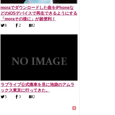
moraでダウンロードした曲をiPhoneな
どのiOSデバイスで再生できるようにする
「moraその後に」が超便利！
8
2
2
ラブライブ公式痛車を見に池袋のアムラ
ックス東京に行ってきた。
5
3
2