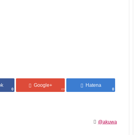
0
0
@akuwa