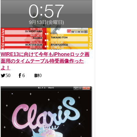
WIRE13に向けて今年もiPhoneロック画
面用のタイムテーブル待受画像作った
よ！
50
6
0