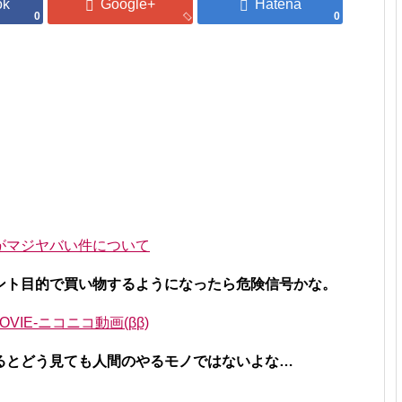
0
0
がマジヤバい件について
ント目的で買い物するようになったら危険信号かな。
 MOVIE‐ニコニコ動画(ββ)
るとどう見ても人間のやるモノではないよな…