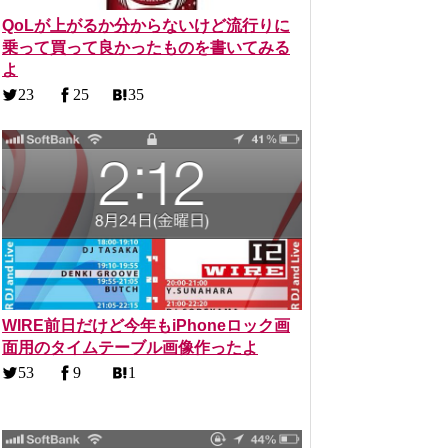
QoLが上がるか分からないけど流行りに
乗って買って良かったものを書いてみる
よ
23
25
35
WIRE前日だけど今年もiPhoneロック画
面用のタイムテーブル画像作ったよ
53
9
1