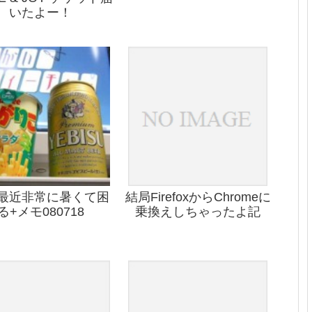
いたよー！
最近非常に暑くて困
結局FirefoxからChromeに
る+メモ080718
乗換えしちゃったよ記