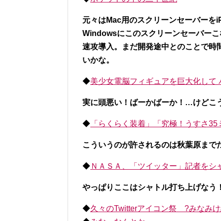
元々はMac用のスクリーンセーバーをiPh
Windowsにこのスクリーンセーバ
速攻導入。まだ開発途中とのことで時
いかな。
◆
美少女電脳フィギュアを巨大化して 
実に頭悪い！ばーかばーか！…けどこ
◆
「らくらく装着」「究極！うすさ35
こういうのが許されるのは秋葉原まで
◆
ＮＡＳＡ、「ツイッター」記者をシ
やっぱりここはシャトル打ち上げなう
◆
久々のTwitterアイコン祭 ?みなみ