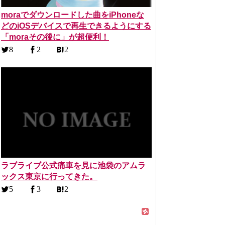
moraでダウンロードした曲をiPhoneな
どのiOSデバイスで再生できるようにする
「moraその後に」が超便利！
8
2
2
ラブライブ公式痛車を見に池袋のアムラ
ックス東京に行ってきた。
5
3
2