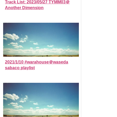
Track List: 2023/05/27 TYMM03＠
Another Dimension
2021/1/10 #warahouse＠waseda
sabaco playlist