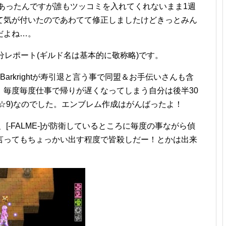
てあったんですが誰もツッコミを入れてくれないまま1週
て気が付いたのであわてて修正しましたけどきっとみん
だよね…。
分レポート(ギルド名は基本的に敬称略)です。
長ことBarkrightが寿引退と言う事で同盟＆お手伝いさんも含
、毎度毎度仕事で帰りが遅くなってしまう自分は後半30
☆9)なのでした。エンブレム作成はがんばったよ！
[-FALME-]が防衛しているところに毎度の事ながら偵
言ってもちょっかい出す程度で皆殺しだー！とかは出来