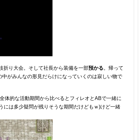
大枝折り大会。そして社長から装備を一部
預かる
。帰って
の中がみんなの形見だらけになっていくのは寂しい物で
？全体的な活動期間から比べるとフィレオとABで一緒に
うには多少疑問が残りそうな期間だけどもｗ)けど一緒