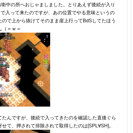
が防衛中の所へおじゃましました。とりあえず後続が入り
まで入って来たのですが、あの位置でやる意味というの
ので上から抜けてそのまま崖上行ってBdSしてたほう
ん（＝ｗ＝
てたんですが、後続で入ってきたのを確認した直後ぐら
し寄せて、押されて排除されて取得したのは[SPL∀SH]。