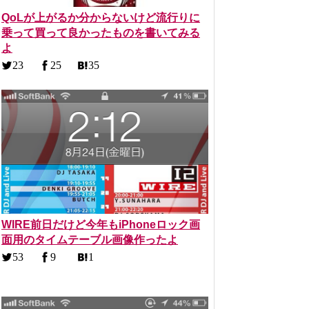
QoLが上がるか分からないけど流行りに
乗って買って良かったものを書いてみる
よ
23
25
35
WIRE前日だけど今年もiPhoneロック画
面用のタイムテーブル画像作ったよ
53
9
1