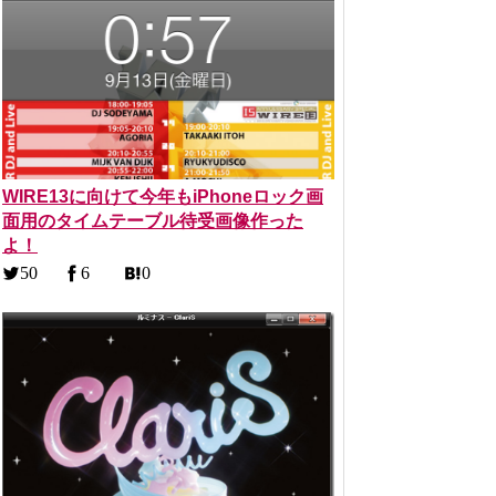
WIRE13に向けて今年もiPhoneロック画
面用のタイムテーブル待受画像作った
よ！
50
6
0