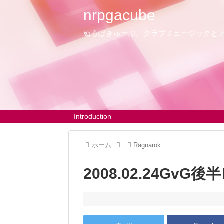
nrpgacube
ぬるぽきゅーぶ。クラブミュージックと
Introduction
ホーム
Ragnarok
2008.02.24GvG後