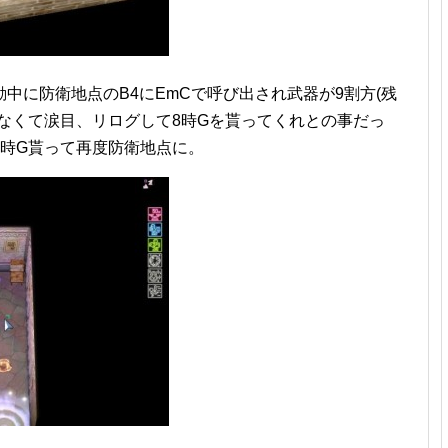
中に防衛地点のB4にEmCで呼び出され武器が9割方(残
なくて涙目、リログして8時Gを貰ってくれとの事だっ
8時G貰って再度防衛地点に。