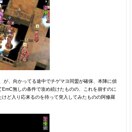
砦、が、向かってる途中でチゲマヨ同盟が確保、本陣に偵
てEmC無しの条件で攻め続けたものの、これを崩すのに
たけど入り応来るのを待って突入してみたものの阿修羅