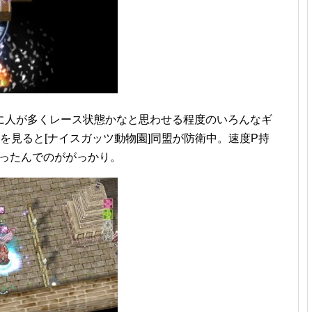
情に人が多くレース状態かなと思わせる程度のいろんなギ
を見ると[ナイスガッツ動物園]同盟が防衛中。速度P持
かったんでのががっかり。